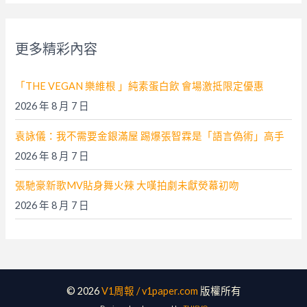
鍵
字
更多精彩內容
:
「THE VEGAN 樂維根 」純素蛋白飲 會場激抵限定優惠
2026 年 8 月 7 日
袁詠儀：我不需要金銀滿屋 踢爆張智霖是「語言偽術」高手
2026 年 8 月 7 日
張馳豪新歌MV貼身舞火辣 大嘆拍劇未獻熒幕初吻
2026 年 8 月 7 日
© 2026
V1周報 / v1paper.com
版權所有