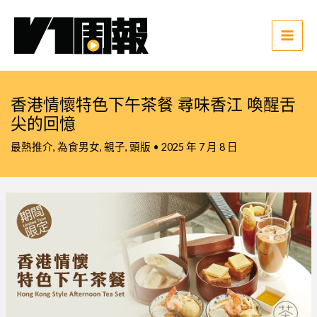
跳
至
主
Main
要
Men
內
容
香港情懷特色下午茶餐 尋味香江 喚醒舌
尖的回憶
最熱推介
,
為食男女
,
親子
,
頭版
•
2025 年 7 月 8 日