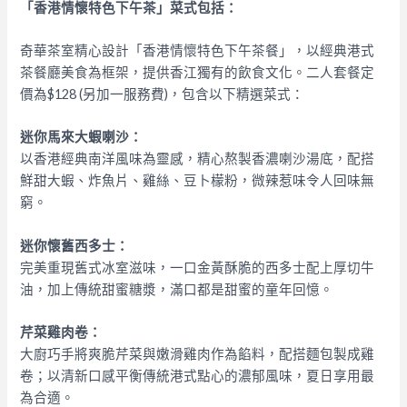
「香港情懷特色下午茶」菜式包括：
奇華茶室精心設計「香港情懷特色下午茶餐」，以經典港式
茶餐廳美食為框架，提供香江獨有的飲食文化。二人套餐定
價為$128 (另加一服務費)，包含以下精選菜式：
迷你馬來大蝦喇沙：
以香港經典南洋風味為靈感，精心熬製香濃喇沙湯底，配搭
鮮甜大蝦、炸魚片、雞絲、豆卜檬粉，微辣惹味令人回味無
窮。
迷你懷舊西多士：
完美重現舊式冰室滋味，一口金黃酥脆的西多士配上厚切牛
油，加上傳統甜蜜糖漿，滿口都是甜蜜的童年回憶。
芹菜雞肉卷：
大廚巧手將爽脆芹菜與嫩滑雞肉作為餡料，配搭麵包製成雞
卷；以清新口感平衡傳統港式點心的濃郁風味，夏日享用最
為合適。