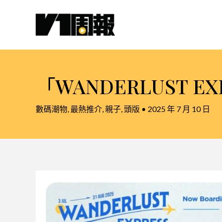
跳
至
主
要
內
容
「WANDERLUST 
數碼潮物
,
最熱推介
,
親子
,
頭版
•
2025 年 7 月 10 日