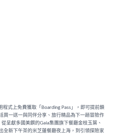
用程式上免費獲取「Boarding Pass」，即可提前鎖
，包括買一送一與同伴分享、旅行精品為下一趟冒險作
從呈獻多國美饌的Gaia集團旗下餐廳金枝玉葉、
獨家推出全新下午茶的米芝蓮餐廳夜上海，到引領探險家