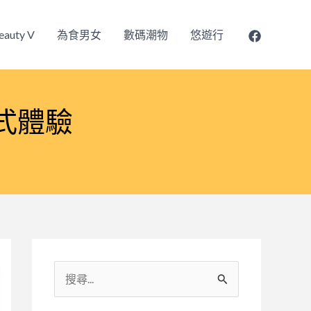
eauty V
為食男女
數碼潮物
悠遊行
浸式體驗
搜
尋