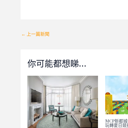
Post
←
上一篇新聞
navigation
你可能都想睇…
MCP新都城中
玩轉夏日競