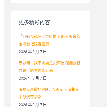
關
鍵
字
更多精彩內容
:
「THE VEGAN 樂維根 」純素蛋白飲
會場激抵限定優惠
2026 年 8 月 7 日
袁詠儀：我不需要金銀滿屋 踢爆張智
霖是「語言偽術」高手
2026 年 8 月 7 日
張馳豪新歌MV貼身舞火辣 大嘆拍劇
未獻熒幕初吻
2026 年 8 月 7 日