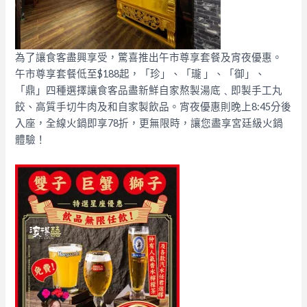
為了讓食客盡興享受，驚喜推出午市尊享套餐及宵夜優惠。
午市尊享套餐低至$188起，「珍」、「瓏 」、「御」、
「鼎」四種選擇讓食客品盡新鮮自家熬製湯底﹑即製手工丸
餃、高質手切牛肉及和自家製飲品。宵夜優惠則晚上8:45分後
入座，全線火鍋即享78折，更無限時，讓您盡享宮廷級火鍋
體驗！