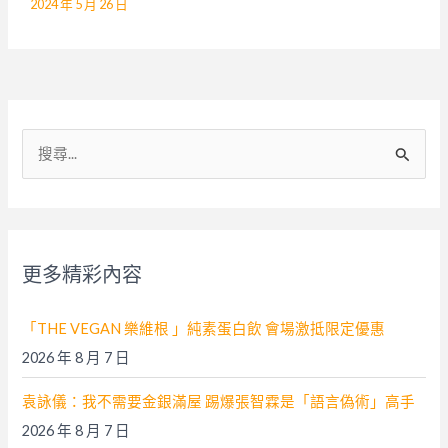
2024 年 5 月 26 日
搜
尋
關
鍵
字
更多精彩內容
:
「THE VEGAN 樂維根 」純素蛋白飲 會場激抵限定優惠
2026 年 8 月 7 日
袁詠儀：我不需要金銀滿屋 踢爆張智霖是「語言偽術」高手
2026 年 8 月 7 日