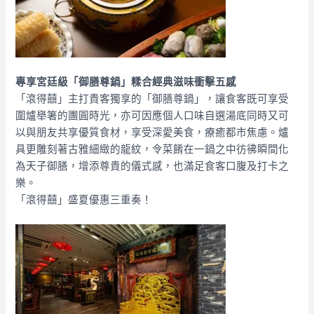
專享宮廷級「御膳尊鍋」糅合經典滋味衝擊五感
「滾得囍」主打貴客獨享的「御膳尊鍋」，讓食客既可享受
圍爐舉箸的團圓時光，亦可因應個人口味自選湯底同時又可
以與朋友共享優質食材，享受深愛美食，療癒都市焦慮。爐
具更雕刻著古雅細緻的龍紋，令菜餚在一鍋之中彷彿瞬間化
為天子御膳，增添尊貴的儀式感，也滿足食客口腹及打卡之
樂。
「滾得囍」盛夏優惠三重奏！