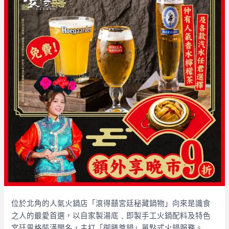
位於北角的人氣火鍋店「滾得囍宮廷秘藏鍋物」向來是識食
之人的最愛首選，以自家製湯底﹑即製手工火鍋配料及特色
宮廷風格裝潢聞名，主打「御膳尊鍋」單點式火鍋服務。