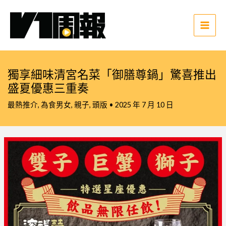
跳
至
主
Main
要
Men
內
容
獨享細味清宮名菜「御膳尊鍋」驚喜推出
盛夏優惠三重奏
最熱推介
,
為食男女
,
親子
,
頭版
•
2025 年 7 月 10 日