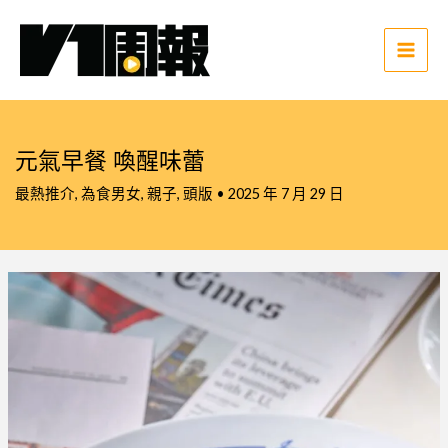
跳
至
主
Main
要
Men
內
容
元氣早餐 喚醒味蕾
最熱推介
,
為食男女
,
親子
,
頭版
•
2025 年 7 月 29 日