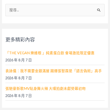
搜
尋
關
鍵
字
更多精彩內容
:
「THE VEGAN 樂維根 」純素蛋白飲 會場激抵限定優惠
2026 年 8 月 7 日
袁詠儀：我不需要金銀滿屋 踢爆張智霖是「語言偽術」高手
2026 年 8 月 7 日
張馳豪新歌MV貼身舞火辣 大嘆拍劇未獻熒幕初吻
2026 年 8 月 7 日