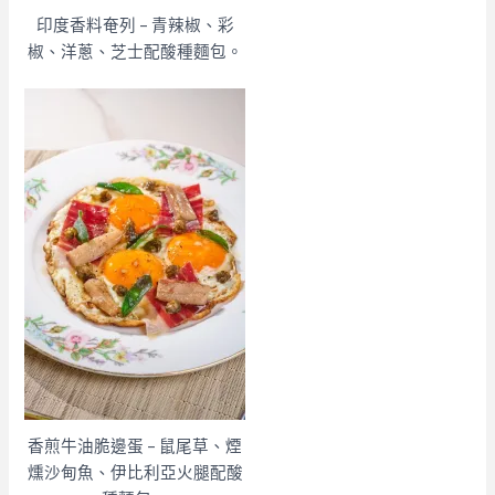
印度香料奄列 – 青辣椒、彩
椒、洋蔥、芝士配酸種麵包。
香煎牛油脆邊蛋 – 鼠尾草、煙
燻沙甸魚、伊比利亞火腿配酸