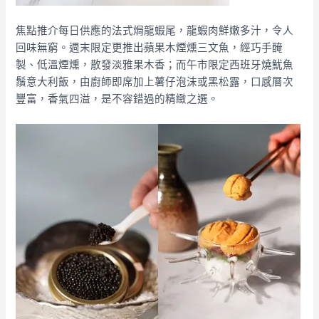
焦點推介每日供應的法式焗龍蝦尾，龍蝦肉鮮嫩多汁，令人
回味無窮。週末限定更推出蘋果木煙燻三文魚，經巧手醃
製、低溫煙燻，散發淡雅果木香；而午市限定西班牙燒魷魚
鬚意大利飯，由廚師即席加上薯仔泡沫或黑松露，口感層次
豐富，香氣四溢，是不容錯過的精緻之選。