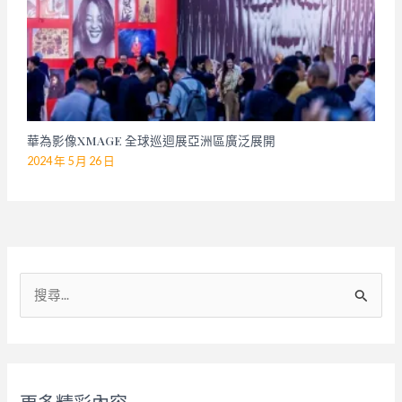
華為影像XMAGE 全球巡迴展亞洲區廣泛展開
2024 年 5 月 26 日
搜
尋
關
鍵
字