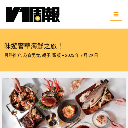
跳
至
主
Main
要
Men
內
容
味遊奢華海鮮之旅！
最熱推介
,
為食男女
,
親子
,
頭版
•
2025 年 7 月 29 日