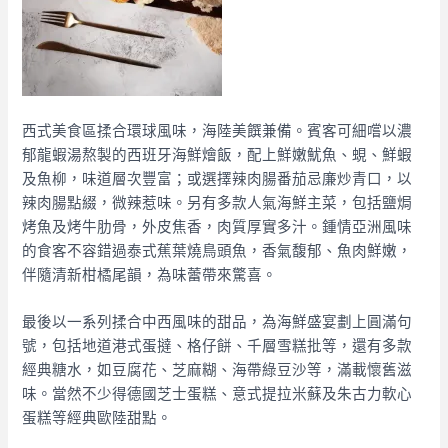
西式美食區揉合環球風味，海陸美饌兼備。賓客可細嚐以濃
郁龍蝦湯熬製的西班牙海鮮燴飯，配上鮮嫩魷魚、蜆、鮮蝦
及魚柳，味道層次豐富；或選擇辣肉腸番茄忌廉炒青口，以
辣肉腸點綴，微辣惹味。另有多款人氣海鮮主菜，包括鹽焗
烤魚及烤牛肋骨，外皮焦香，肉質厚實多汁。鍾情亞洲風味
的食客不容錯過泰式蕉葉燒鳥頭魚，香氣馥郁、魚肉鮮嫩，
伴隨清新柑橘尾韻，為味蕾帶來驚喜。
最後以一系列揉合中西風味的甜品，為海鮮盛宴劃上圓滿句
號，包括地道港式蛋撻、格仔餅、千層雪糕批等，還有多款
經典糖水，如豆腐花、芝麻糊、海帶綠豆沙等，滿載懷舊滋
味。當然不少得德國芝士蛋糕、意式提拉米蘇及朱古力軟心
蛋糕等經典歐陸甜點。