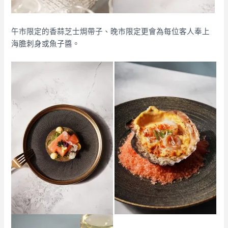
午市限定的香蒜芝士焗帶子、晚市限定更會為每位客人奉上
海膽刺身或魚子醬。