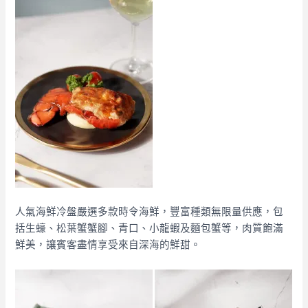
人氣海鮮冷盤嚴選多款時令海鮮，豐富種類無限量供應，包
括生蠔、松葉蟹蟹腳、青口、小龍蝦及麵包蟹等，肉質飽滿
鮮美，讓賓客盡情享受來自深海的鮮甜。