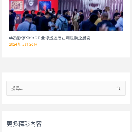
華為影像XMAGE 全球巡迴展亞洲區廣泛展開
2024 年 5 月 26 日
搜
尋
關
鍵
字
更多精彩內容
: