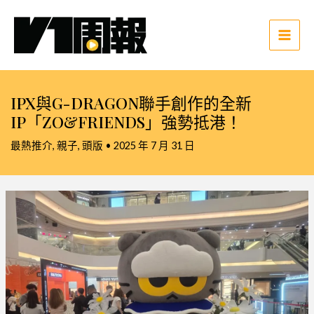
跳
至
主
Main
要
Men
內
容
IPX與G-DRAGON聯手創作的全新
IP「ZO&FRIENDS」強勢抵港！
最熱推介
,
親子
,
頭版
•
2025 年 7 月 31 日