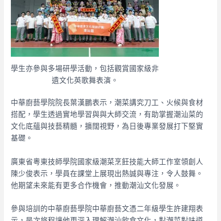
學生亦參與多場研學活動，包括觀賞國家級非
遺文化英歌舞表演。
中華廚藝學院院長葉漢鵬表示，潮菜講究刀工、火候與食材
搭配，學生透過實地學習與與大師交流，有助掌握潮汕菜的
文化底蘊與技藝精髓，擴闊視野，為日後專業發展打下堅實
基礎。
廣東省粵東技師學院國家級潮菜烹飪技能大師工作室領創人
陳少俊表示，學員在課堂上展現出熱誠與專注，令人鼓舞。
他期望未來能有更多合作機會，推動潮汕文化發展。
參與培訓的中華廚藝學院中華廚藝文憑二年級學生許建翔表
示，是次旅程讓他更深入理解潮汕飲食文化，對潮菜對味道