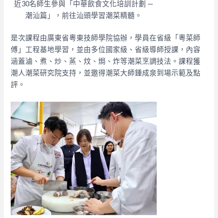
近30名師生參與「中華飲食文化培訓計劃 —
潮汕篇」，前往汕頭學習潮菜精髓。
是次課程由廣東省粵東技師學院協辦，學員在省級「粵菜師
傅」工程基地學習，並由多位國家級、省級導師授課，內容
涵蓋滷、煮、炒、蒸、炆、焗、炸等潮菜烹調技法。課程獲
潮人潮菜研究院支持，並邀得潮菜大師鍾成泉到場示範及點
評。