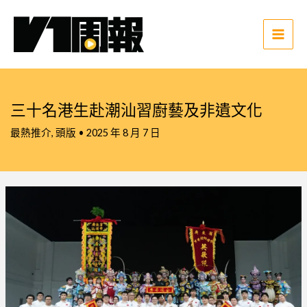
跳
至
主
Main
要
Men
內
容
三十名港生赴潮汕習廚藝及非遺文化
最熱推介
,
頭版
•
2025 年 8 月 7 日