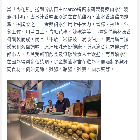
當「杏花雞」送到分店再由Marco將獨家研製得獎鹵水汁浸
煮四小時，鹵水汁香味全滲透在杏花雞內，滷水香濃雞肉鮮
嫩，招牌菜之一，金獎鹵水汁用上牛大力，當歸、熟地、沙
參玉竹、川芎白芷、青紅花椒、辣椒等等……30多種藥材及香
料調製而成，而且「不放一粒糖及一滴豉油」，使用廣西羅
漢果和海鹽調味，原汁原味天然健康，所以適合追求健康的
都市人，尤其受新酮飲食及低碳飲食人士歡迎，而且滷水汁
在國外得到多個獎項，除金獎滷水杏花雞外，更滷制多款不
同食材，例如元蹄，雞腳，豬腳，雞翼，滷水蛋等。