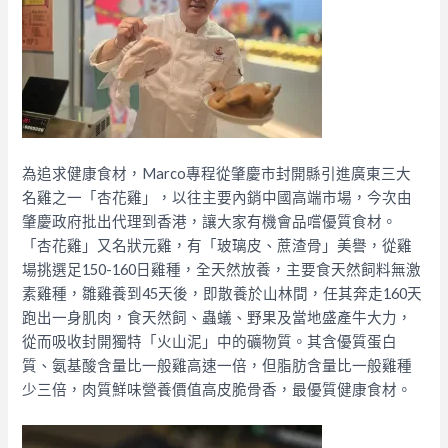
為追求健康食材，Marco專程從肇慶市封開縣引進廣東三大
名雞之一「杏花雞」，以往主要內銷中國高端市場，今次由
肇慶政府批出代理到香港，讓大家有機會品嚐優質食材。
「杏花雞」又名狀元雞，有「玻璃皮、蔗渣骨」美譽，從雞
場挑選足150-160日雞種，全天然放養，主要食天然飼料無激
素雞種，雛雞養到45天後，即散養於山林間，任其奔走160天
跑出一身肌肉，食天然飼、蟲蟻、野果及當地盛產牛大力，
從而吸收封開獨特「火山泥」中的礦物質。其含優質蛋白
質、氨基酸含量比一般雞高速一倍，但脂肪含量比一般雞種
少三倍，肉質鮮味營養價值高皮脆骨香，最優質健康食材。