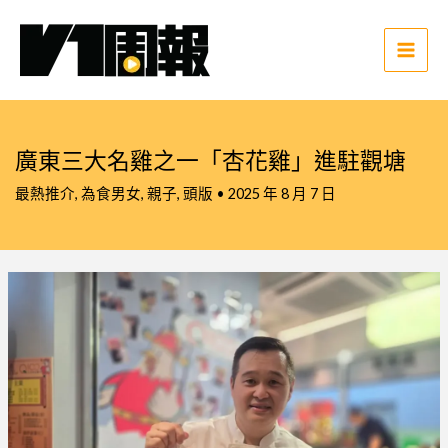
跳
至
主
Main
要
Men
內
容
廣東三大名雞之一「杏花雞」進駐觀塘
最熱推介
,
為食男女
,
親子
,
頭版
•
2025 年 8 月 7 日