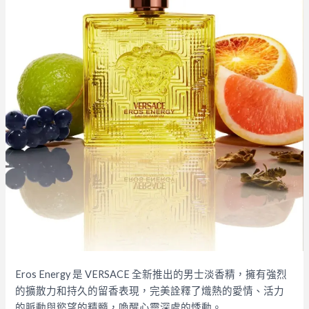
Eros Energy 是 VERSACE 全新推出的男士淡香精，擁有強烈
的擴散力和持久的留香表現，完美詮釋了熾熱的愛情、活力
的脈動與慾望的精髓，喚醒心靈深處的悸動。