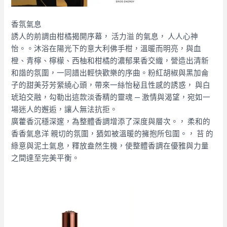
香氛氣息
誘人的前調由柑橘揭開序幕， 活力溢 的氣息， 人人心神
怡。。沐浴在陽光下的意大利佛手柑，溫暖而明亮，與血
橙、青檸、檸檬、西柚和柑橘的濃郁果香交織，營造出清新
和諧的氛圍，一同譜出輕快歡樂的序曲。粉紅胡椒與黑加侖
子的甜美芬芳縈繞心頭，帶來一絲怡秘且性感的誘惑， 與白
琥珀交融，勾勒出這款淡香精的靈魂 — 激情與渴望，宛如一
場迷人的邂逅，讓人無法抗拒。
廣藿香沉穩深邃，為整體香調增添了深度與層次。， 柔和的
香香氣息洋 親切的氛圍，猶如被溫暖的擁抱所包圍。， 苔 的
綠意與泥土氣息，釋放盎然生機，使整體香調在優雅與力量
之間達至完美平衡。