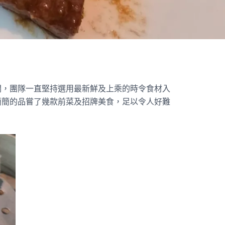
閣，團隊一直堅持選用最新鮮及上乘的時令食材入
簡簡的品嘗了幾款前菜及招牌美食，足以令人好難