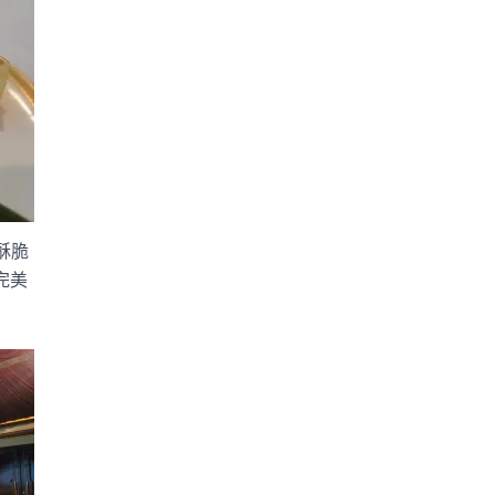
酥脆
完美