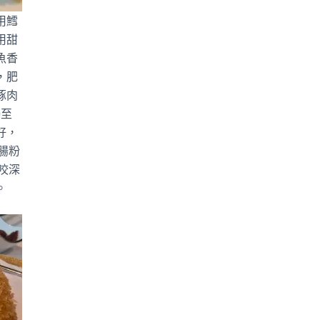
用鱈
用甜
魚香
，肥
豚肉
焗至
好，
腸粉
咬深
。