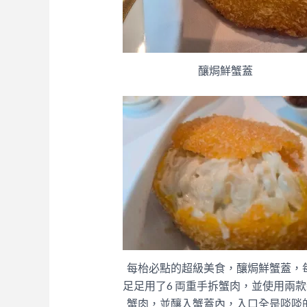
釀焗鮮蟹蓋
每枱必點的超級美食，釀焗鮮蟹蓋，
足足用了6 両重手拆蟹肉，並使用兩
蟹肉，並釀入蟹蓋內，入口全是啖啖