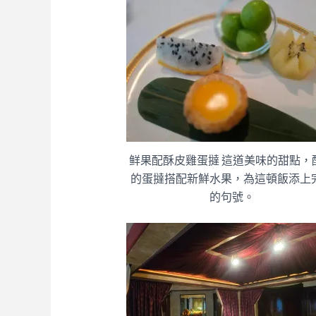
鲜果配酥皮雞蛋撻 這道美味的甜點，
的蛋撻搭配新鮮水果，為這頓飯添上
的句號。