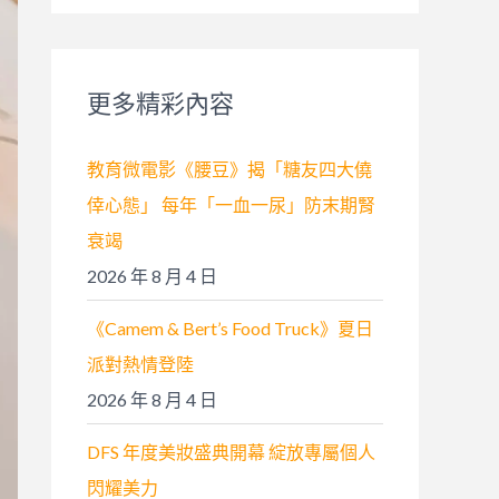
關
鍵
字
更多精彩內容
:
教育微電影《腰豆》揭「糖友四大僥
倖心態」 每年「一血一尿」防末期腎
衰竭
2026 年 8 月 4 日
《Camem & Bert’s Food Truck》夏日
派對熱情登陸
2026 年 8 月 4 日
DFS 年度美妝盛典開幕 綻放專屬個人
閃耀美力