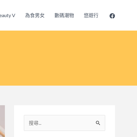
eauty V
為食男女
數碼潮物
悠遊行
搜
尋