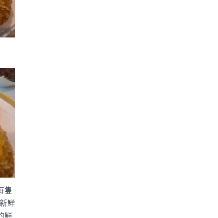
每隻
款新鮮
的鮮