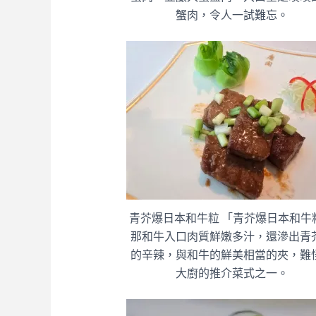
蟹肉，令人一試難忘。
青芥爆日本和牛粒 「青芥爆日本和牛
那和牛入口肉質鮮嫩多汁，還滲出青
的辛辣，與和牛的鮮美相當的夾，難
大廚的推介菜式之一。