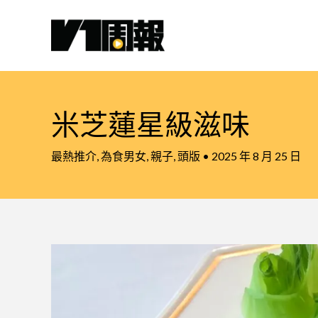
跳
至
主
要
內
容
米芝蓮星級滋味
最熱推介
,
為食男女
,
親子
,
頭版
•
2025 年 8 月 25 日