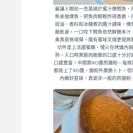
最讓人眼前一亮莫過於蜜汁燻鱈魚，
魚來做燻魚，把魚肉輕輕炸得香脆，
豉油、香料和冰糖煮的醬汁調味，燻
脆乾身，一口咬下鱈魚依然鮮嫩多汁
美真是無得彈。還有
蜜味叉燒更是
將
切件塗上法國蜜糖，慢火在烤爐內
熟，入口時黑豚肉脆脆的口感十分討
口感豐富。中間那
XO醬煎腸粉，
每條
都掛上了XO醬，腸粉外層脆卜卜，但
內嫩好惹味，真是非一般的煎腸粉