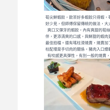
筍尖鮮蝦餃，飲茶好多蝦餃只得蝦，
好少見，但師傅保留傳統的做法，大
爽口又彈牙的蝦餃，內有爽甜的筍
伴，更添清爽的口感，與鮮甜的蝦肉
最佳拍檔。還有瑤柱滑燒賣，燒賣加
柱配埋是手切肉的關係，豬肉入口煙
有咬感更具彈性，有別一般的燒賣