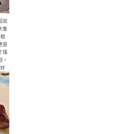
筍就
大隻
絲相
更是
了瑤
韌，
，好