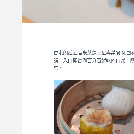
香港朗廷酒店米芝蓮三星粵菜食府唐
饌，入口即嘗到百分百鮮味的口感，
忘。