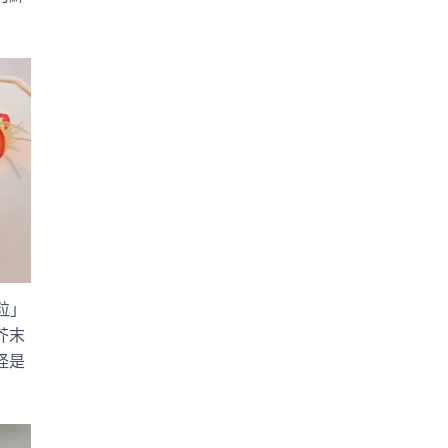
粒」
芥末
怪是