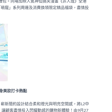
客大禮包。同場加映人氣神仙搞笑漫畫《非人哉》全港
「萌寵」系列周邊及消費換領限定精品福袋，盡情投
》化身美妝打卡熱點
嶄新簡約設計結合柔和燈光與明亮空間感，將L2中
est》，讓顧客盡情投入閃耀動感的購物新體驗！由9月27