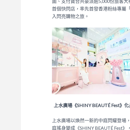
圖、支付寶合共豪派逾5,000份旅
首個快閃店，率先首發香港粉絲專屬
入閃亮購物之旅。
上水廣場《SHINY BEAUTÉ Fest
上水廣場以煥然一新的中庭閃耀登場，
庭搖身變成《SHINY BEAUTÉ F