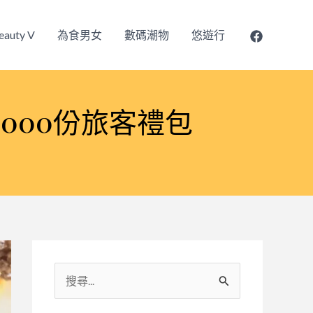
eauty V
為食男女
數碼潮物
悠遊行
,000份旅客禮包
搜
尋