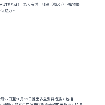
EAUTÉ Fest》- 為大家送上精彩活動及商戶購物優
全新魅力。
 》由9月27日至10月31日推出多重消費禮遇，包括
wist & Win」活動，顧客只要消費滿指定金額即可參加，即場