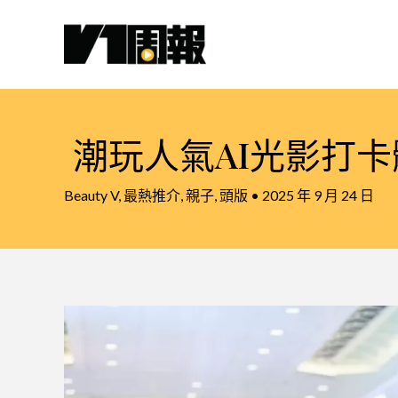
跳
至
主
要
內
容
潮玩人氣AI光影打卡
Beauty V
,
最熱推介
,
親子
,
頭版
•
2025 年 9 月 24 日