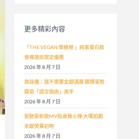
關
鍵
字
更多精彩內容
:
「THE VEGAN 樂維根 」純素蛋白飲
會場激抵限定優惠
2026 年 8 月 7 日
袁詠儀：我不需要金銀滿屋 踢爆張智
霖是「語言偽術」高手
2026 年 8 月 7 日
張馳豪新歌MV貼身舞火辣 大嘆拍劇
未獻熒幕初吻
2026 年 8 月 7 日