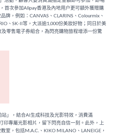
，首次參加Alipay香港及內地用户更可額外獲贈購
例如：CANVAS、CLARINS、Colourmix、
BOLARIO、SK-II等，大派逾1,000份美妝好物；同日於美
0美妝及零售電子券組合，為閃亮購物旅程增添一份驚
拍站」，結合AI生成科技及光影特效，消費滿
即場打印專屬光影相片，留下閃亮自信一刻。此外，上
括M.A.C.、KIKO MILANO、LANEIGE，