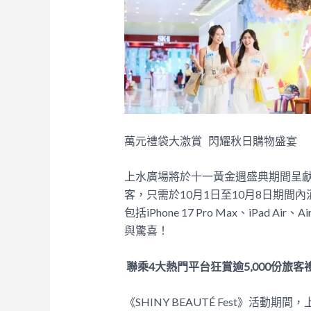
萬元禮袋大激賞 閃耀秋日購物盛宴
上水廣場將於十一黃金週盛典期間呈
客，只需於10月1日至10月8日期
包括iPhone 17 Pro Max、iPad 
與驚喜！
聯乘4大熱門平台狂賞逾5,000份旅
《SHINY BEAUTÉ Fest》活