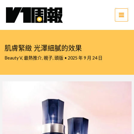
跳
至
主
Main
要
Men
內
容
肌膚緊緻 光澤細膩的效果
Beauty V
,
最熱推介
,
親子
,
頭版
•
2025 年 9 月 24 日