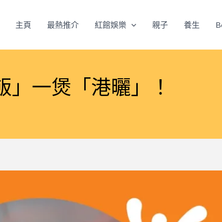
主頁
最熱推介
紅館娛樂
親子
養生
B
飯」一煲「港曬」！