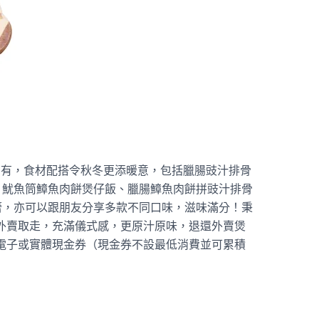
羅萬有，食材配搭令秋冬更添暖意，包括臘腸豉汁排骨
片魷魚筒鱆魚肉餅煲仔飯、臘腸鱆魚肉餅拼豉汁排骨
蕾，亦可以跟朋友分享多款不同口味，滋味滿分！秉
煲外賣取走，充滿儀式感，更原汁原味，退還外賣煲
 電子或實體現金券（現金券不設最低消費並可累積