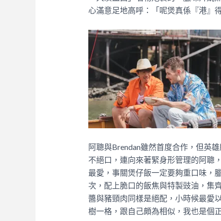
心滿意足地高呼：「呢煲真係『港』
阿聰與Brendan雖然首度合作，但
不絕口，連向來著緊身形管理的阿聰
最愛，事關煲仔飯一定要夠重口味，
次，配上脆口的飯焦與特製豉油，集
醬與豬頸肉同樣是絕配，小時候最愛
樹一格，跟自己頗為相似，我也是個