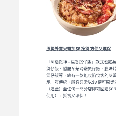
原煲外賣只需加
$8
按煲
方便又環保
「阿活煲神 – 焦香煲仔飯」款式包
煲仔飯、臘腸冬菇滑雞煲仔飯、臘味
煲仔飯等，總有一款能攻陷食客的味
承一貫傳統，顧客只需以$8 便可原
（連蓋）至任何一間分店即可回贈$8
使用），抵食又環保！