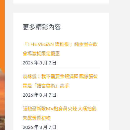
關
鍵
字
更多精彩內容
:
「THE VEGAN 樂維根 」純素蛋白飲
會場激抵限定優惠
2026 年 8 月 7 日
袁詠儀：我不需要金銀滿屋 踢爆張智
霖是「語言偽術」高手
2026 年 8 月 7 日
張馳豪新歌MV貼身舞火辣 大嘆拍劇
未獻熒幕初吻
2026 年 8 月 7 日