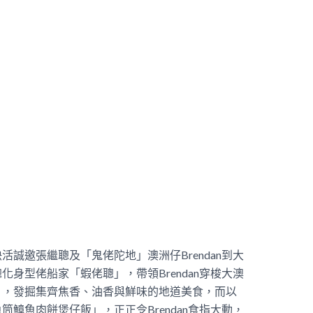
誠邀張繼聰及「鬼佬陀地」澳洲仔Brendan到大
身型佬船家「蝦佬聰」，帶領Brendan穿梭大澳
」，發掘集齊焦香、油香與鮮味的地道美食，而以
鱆魚肉餅煲仔飯」，正正令Brendan食指大動，