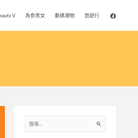
eauty V
為食男女
數碼潮物
悠遊行
搜
尋