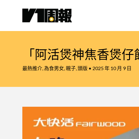
跳
至
主
要
內
容
「阿活煲神焦香煲仔
最熱推介
,
為食男女
,
親子
,
頭版
•
2025 年 10 月 9 日