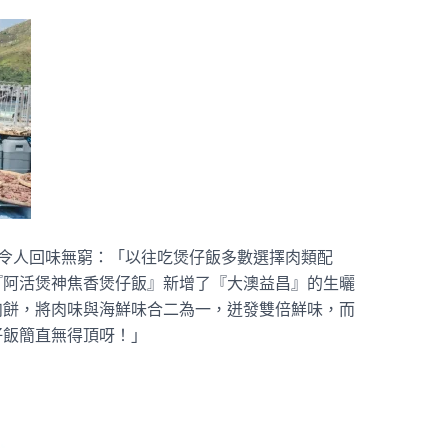
足，令人回味無窮：「以往吃煲仔飯多數選擇肉類配
『阿活煲神焦香煲仔飯』新增了『大澳益昌』的生曬
肉餅，將肉味與海鮮味合二為一，迸發雙倍鮮味，而
仔飯簡直無得頂呀！」