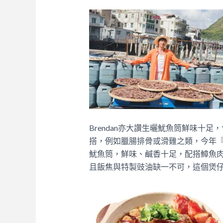
Brendan亦大讚生曬魷魚筒鮮味十
搭，例如臘腸排骨或滑雞之類，今年
魷魚筒，鮮味、鹹香十足，配搭鱆魚
且飯焦與特製豉油缺一不可，這個煲