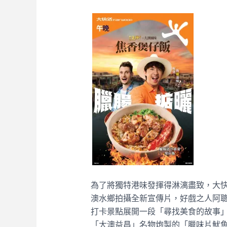
為了將獨特港味發揮得淋漓盡致，大快活
澳水鄉拍攝全新宣傳片，好戲之人阿聰化
打卡景點展開一段「尋找美食的故事
「大澳益昌」名物炮製的「臘味片魷魚筒