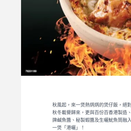
秋風起，來一煲熱焫焫的煲仔飯，絕
秋冬載譽歸來，更與百份百香港製造
牌鹹魚醬、秘製蝦醬及生曬魷魚筒融
一煲「港曬」！