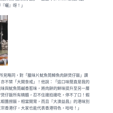
得『曬』呀！」
英雄所見略同，對「臘味片魷魚筒鱆魚肉餅煲仔飯」讚
，亦不禁「大開食戒」！他說：「這口味簡直是我的
臘味與魷魚筒鹹香惹味，將肉餅的鮮味提升至另一層
齊煲仔飯所有精髓，忍不住邊拍邊吃，停不了口！蝦
以蝦醬撈飯，相當開胃，而且『大澳益昌』的港味別
正宗香港仔，大家也能代表香港特色，哈哈！」