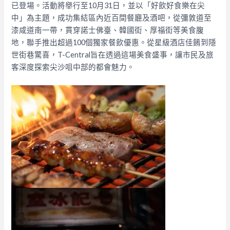
已登場。活動將舉行至10月31日，並以「好飲好食樂在尖
中」為主題，成功集結區內近百間餐廳及酒吧，從彌敦道至
漆咸道南一帶，貫穿諾士佛臺、韓國街、厚福街等美食腹
地，聯手推出超過100個獨家餐飲優惠。從星級酒店佳餚到隱
世街巷驚喜，T-Central旨在透過這場美食盛事，讓市民及旅
客深度探索尖沙咀中部的都會魅力。