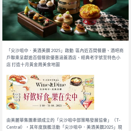
「尖沙咀中．美酒美饌 2025」啟動 區內近百間餐廳、酒吧商
戶聯乘呈獻逾百個餐飲優惠涵蓋酒店、經典老字號至特色小
店 打造十月黃金周美食地圖
由美麗華集團牽頭成立的「尖沙咀中部策略發展協會」（T-
Central），其年度旗艦活動「尖沙咀中．美酒美饌2025」現