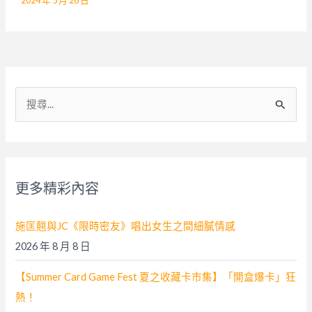
搜
尋
關
鍵
字
更多精彩內容
:
施匡翹與JC《限時密友》唱出女生之間細膩情感
2026 年 8 月 8 日
【Summer Card Game Fest 夏之收藏卡市集】「開盒爆卡」狂
熱！