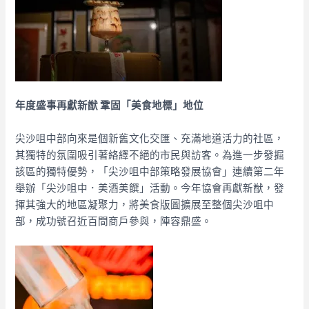
年度盛事再獻新猷 鞏固「美食地標」地位
尖沙咀中部向來是個新舊文化交匯、充滿地道活力的社區，
其獨特的氛圍吸引著絡繹不絕的市民與訪客。為進一步發掘
該區的獨特優勢，「尖沙咀中部策略發展協會」連續第二年
舉辦「尖沙咀中．美酒美饌」活動。今年協會再獻新猷，發
揮其強大的地區凝聚力，將美食版圖擴展至整個尖沙咀中
部，成功號召近百間商戶參與，陣容鼎盛。