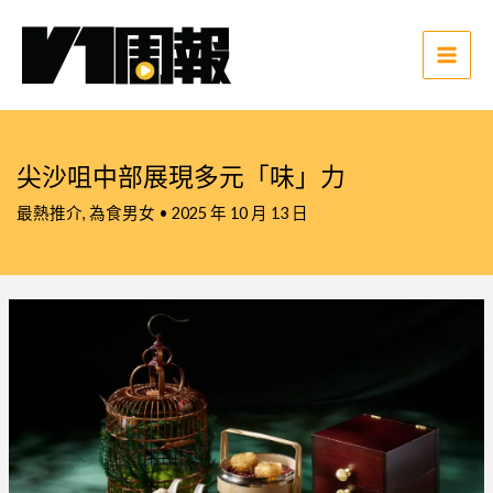
跳
至
主
Main
要
Men
內
容
尖沙咀中部展現多元「味」力
最熱推介
,
為食男女
•
2025 年 10 月 13 日