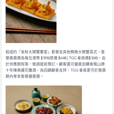
稻成的「金秋大閘蟹饗宴」套餐及其他精緻大閘蟹菜式，套
餐推廣價為每位港幣 $398(原價 $648│TGG 會員價$368)。由
於供應期有限，敬請提前預訂。顧客還可優惠加購會稽山牌
十年陳典藏花雕酒，為回饋顧客支持，TGG 會員更可於推廣
期內尊享套餐優惠價。