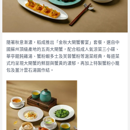
隨著秋意漸濃，稻成推出「金秋大閘蟹饗宴」套餐，選自中
國蘇州頂級產地的五両大閘蟹，配合稻成人氣涼菜三小碟、
華亭餛飩雞湯、蟹粉蝦多士及芙蓉蟹粉等滬菜經典，每道菜
式均呈現大閘蟹的鮮甜與蟹黃的濃郁，再加上特製蟹粉小籠
包及薑汁雲石湯圓作結。