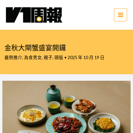
跳
至
主
Main
要
Men
內
容
金秋大閘蟹盛宴開鑼
最熱推介
,
為食男女
,
親子
,
頭版
•
2025 年 10 月 19 日