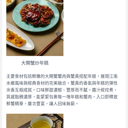
大閘蟹炒年糕
主要食材包括鮮嫩的大閘蟹蟹肉與蟹黃搭配年糕，展現江南
水鄉風味與經典食材的完美融合。蟹黃的香氣與年糕的彈性
米香互相成就，口味鮮甜濃郁、豐厚而不膩。醬汁經炆煮，
質感黏稠濃厚，能緊緊包裹每一塊年糕和蟹肉，入口即釋放
鮮蟹精華，層次豐富，讓人回味無窮。