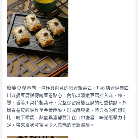
麻婆豆腐春卷
一道極具創意的融合新菜式，巧妙結合經典四
川麻婆豆腐與傳統春卷點心。內餡以滑嫩豆腐拌入麻、辣、
燙、香等川菜特製醬汁，完整保留麻婆豆腐的七重精髓。外
層春卷皮經油炸至金黃酥脆，形成酥與嫩、熱與香的強烈對
比。咬下瞬間，熱氣與濃郁醬汁在口中迸發，味覺衝擊力十
足，帶來層次豐富且令人驚艷的全新體驗。