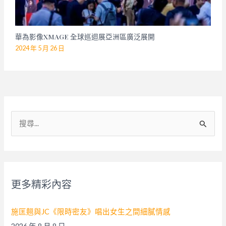
華為影像XMAGE 全球巡迴展亞洲區廣泛展開
2024 年 5 月 26 日
搜
尋
關
鍵
字
更多精彩內容
:
施匡翹與JC《限時密友》唱出女生之間細膩情感