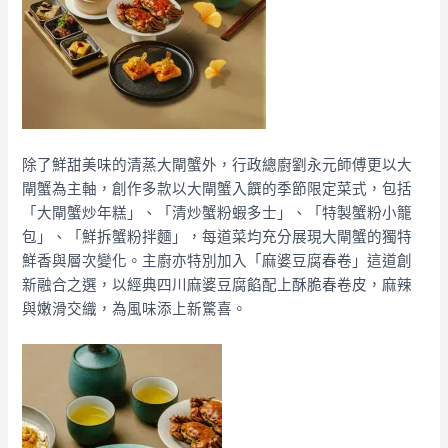
除了鮮甜美味的清蒸大閘蟹外，行政總廚劉永元師傅更以大
閘蟹為主軸，創作多款以大閘蟹入饌的季節限定菜式，包括
「大閘蟹炒年糕」、「清炒蟹粉蝦多士」、「特製蟹粉小籠
包」、「鮮拆蟹粉拌麵」，每道菜均充分展現大閘蟹的獨特
鮮香與層次變化。主廚亦特別加入「麻婆豆腐春卷」這道創
新融合之選，以經典四川麻婆豆腐餡配上酥脆春卷皮，麻辣
與嫩滑交織，為風味添上新驚喜。