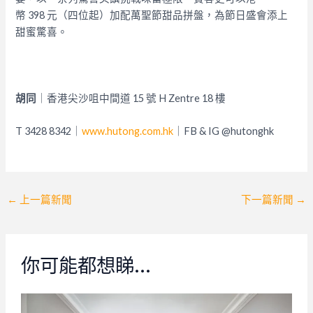
幣 398 元（四位起）加配萬聖節甜品拼盤，為節日盛會添上
甜蜜驚喜。
胡同
｜香港尖沙咀中間道 15 號 H Zentre 18 樓
T 3428 8342｜
www.hutong.com.hk
｜FB & IG @hutonghk
Post
←
上一篇新聞
下一篇新聞
→
navigation
你可能都想睇…