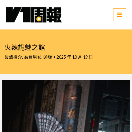
跳
至
主
Main
要
Men
內
容
火辣詭魅之館
最熱推介
,
為食男女
,
頭版
•
2025 年 10 月 19 日