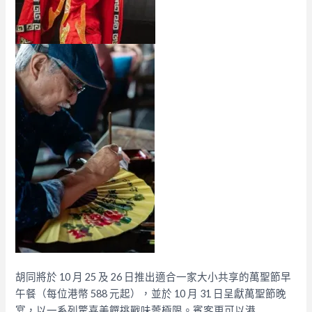
胡同將於 10 月 25 及 26 日推出適合一家大小共享的萬聖節早
午餐（每位港幣 588 元起），並於 10 月 31 日呈獻萬聖節晚
宴，以一系列驚喜美饌挑戰味蕾極限。
賓客更可以港