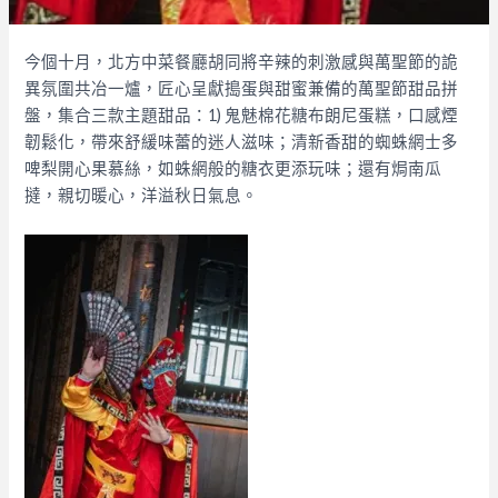
今個十月，
北方中菜餐廳胡同將辛辣的刺激感與萬聖節的詭
異氛圍共冶一爐，
匠心呈獻搗蛋與甜蜜兼備的萬聖節甜品拼
盤，集合三款主題甜品：1
) 鬼魅棉花糖布朗尼蛋糕，口感煙
韌鬆化，帶來舒緩味蕾的迷人滋味；
清新香甜的蜘蛛網士多
啤梨開心果慕絲，如蛛網般的糖衣更添玩味；
還有焗南瓜
撻，親切暖心，洋溢秋日氣息。