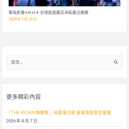
華為影像XMAGE 全球巡迴展亞洲區廣泛展開
2024 年 5 月 26 日
搜
尋
關
鍵
字
更多精彩內容
:
「THE VEGAN 樂維根 」純素蛋白飲 會場激抵限定優惠
2026 年 8 月 7 日