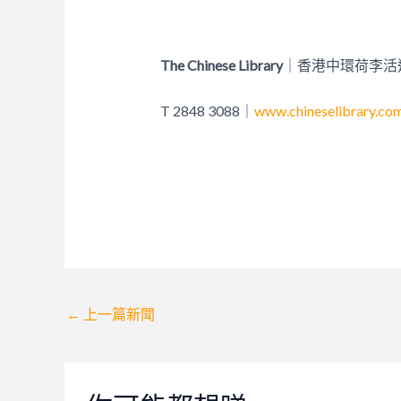
The Chinese Library
｜香港中環荷李活道 
T 2848 3088｜
www.chineselibrary.co
Post
←
上一篇新聞
navigation