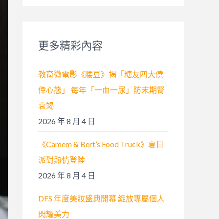
關
鍵
字
更多精彩內容
:
教育微電影《腰豆》揭「糖友四大僥
倖心態」 每年「一血一尿」防末期腎
衰竭
2026 年 8 月 4 日
《Camem & Bert’s Food Truck》夏日
派對熱情登陸
2026 年 8 月 4 日
DFS 年度美妝盛典開幕 綻放專屬個人
閃耀美力