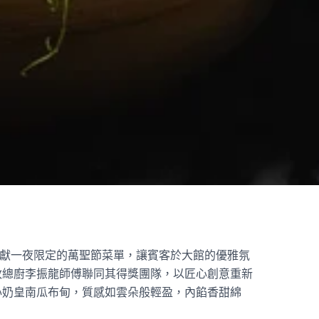
10 月 31 日呈獻一夜限定的萬聖節菜單，讓賓客於大館的優雅氛
政總廚李振龍師傅聯同其得獎團隊，
以匠心創意重新
心奶皇南瓜布甸，質感如雲朵般輕盈，
內餡香甜綿