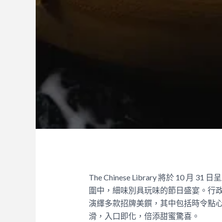
The Chinese Library 將於 
圍中，
細味別具玩味的節日盛宴。行
演繹多款招牌美饌，
其中包括時令點
滑，入口即化，倍添甜蜜驚喜。