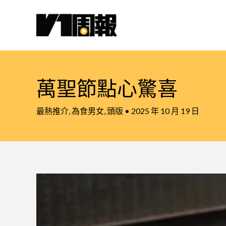
跳
至
主
要
內
容
萬聖節點心驚喜
最熱推介
,
為食男女
,
頭版
•
2025 年 10 月 19 日