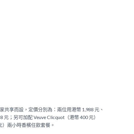
晚宴專為闔家共享而設，定價分別為：兩位用港幣 1,
988 元、
 元；另可加配 Veuve Clicquot（港幣 400 元）
港幣 800 元）兩小時香檳任飲套餐。