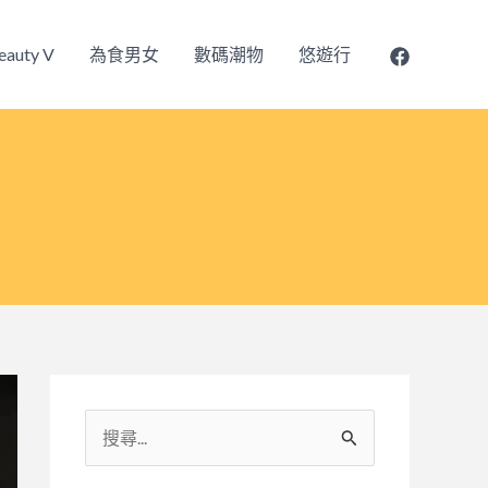
eauty V
為食男女
數碼潮物
悠遊行
搜
尋