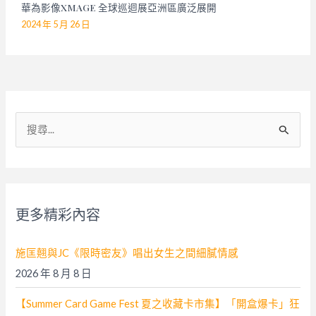
華為影像XMAGE 全球巡迴展亞洲區廣泛展開
2024 年 5 月 26 日
搜
尋
關
鍵
字
更多精彩內容
:
施匡翹與JC《限時密友》唱出女生之間細膩情感
2026 年 8 月 8 日
【Summer Card Game Fest 夏之收藏卡市集】「開盒爆卡」狂