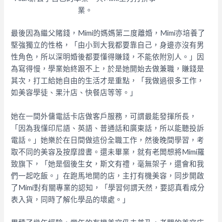
業。
最後因為繼父賭錢，Mimi的媽媽第二度離婚，Mimi亦培養了
堅強獨立的性格，「由小到大我都要靠自己，身邊亦沒有男
性角色，所以深明婚後都要懂得賺錢，不能依附別人。」因
為寫得慢，學業始終跟不上，於是她開始去做兼職，賺錢是
其次，打工給她自由的生活才是重點，「我做過很多工作，
如美容學徒、果汁店、快餐店等等。」
她在一間外傭電話卡店做客戶服務，可謂最能發揮所長，
「因為我懂印尼語、英語、普通話和廣東話，所以能聽投訴
電話。」她樂於在日間做這份全職工作，然後晚間學習，考
取不同的美容及按摩證書。還未畢業，就有老闆想將Mimi羅
致旗下，「她是個後生女，斯文有禮，毫無架子，還會和我
們一起吃飯。」在跑馬地開的店，主打有機美容，同步開啟
了Mimi對有關專業的認知，「學習何謂天然，要認真看成分
表入貨，同時了解化學品的壞處。」