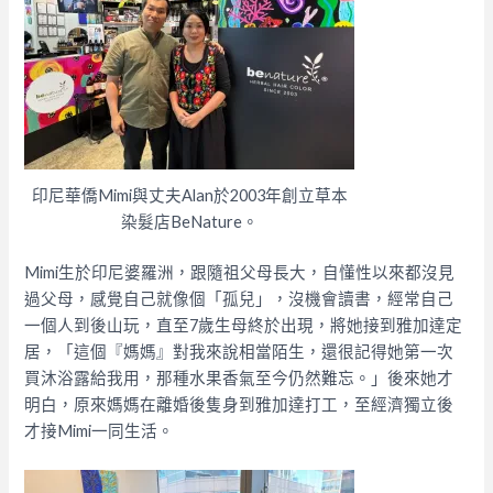
印尼華僑Mimi與丈夫Alan於2003年創立草本
染髮店BeNature。
Mimi生於印尼婆羅洲，跟隨祖父母長大，自懂性以來都沒見
過父母，感覺自己就像個「孤兒」，沒機會讀書，經常自己
一個人到後山玩，直至7歲生母終於出現，將她接到雅加達定
居，「這個『媽媽』對我來說相當陌生，還很記得她第一次
買沐浴露給我用，那種水果香氣至今仍然難忘。」後來她才
明白，原來媽媽在離婚後隻身到雅加達打工，至經濟獨立後
才接Mimi一同生活。