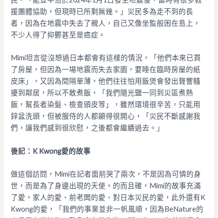
援團體協助，但現時已所剩無幾。」災民多為走不到的長
者，因為在地震中失去了親人，自己又像坐監般困在島上，
不少人得了抑鬱甚至是癌症。
Mimi坦言從沒想過日本都會有這樣的情況，「他們本來已買
了房屋，但因為一場地震而失去家園，要睡在臨時房屋的紙
皮床」，又因為間隔單薄，他們往往怕用飯煲會發出聲響騷
擾到鄰居，所以不敢煮飯，「我們隨光鹽一同到災區煮熱
飯，幫長者染髮、檢查頭皮等」，雖然環境很辛苦，只能用
鋅盆洗頭，但被服侍的人都顯得很開心，「災民不斷感謝我
們，讓我們感到很欣慰，之後都會繼續過去。」
後記：K Kwong愛的故事
做這個訪問，Mimi在記者面前哭了兩次，不是因為可憐的身
世，而是為了身邊出現的天使。的而且確，Mimi的故事充滿
了愛，家人的愛、前老闆的愛、對日本災民的愛，此外還有K
Kwong的愛，「我們的事業並非一帆風順，因為BeNature的