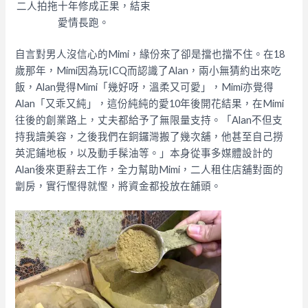
二人拍拖十年修成正果，結束
愛情長跑。
自言對男人沒信心的Mimi，緣份來了卻是擋也擋不住。在18
歲那年，Mimi因為玩ICQ而認識了Alan，兩小無猜約出來吃
飯，Alan覺得Mimi「幾好呀，溫柔又可愛」，Mimi亦覺得
Alan「又乖又純」，這份純純的愛10年後開花結果，在Mimi
往後的創業路上，丈夫都給予了無限量支持。「Alan不但支
持我讀美容，之後我們在銅鑼灣搬了幾次舖，他甚至自己撈
英泥鋪地板，以及動手髹油等。」本身從事多媒體設計的
Alan後來更辭去工作，全力幫助Mimi，二人租住店舖對面的
劏房，實行慳得就慳，將資金都投放在舖頭。