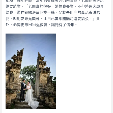
累積了幾年經驗，當年的有機美容仍未普及，老闆的美容店
終要結業，「老闆真的很好，她怕我失業，不但將舊客轉介
給我，還在銅鑼灣幫我找平舖，又將未用完的產品贈送給
我，叫朋友來光顧等，比自己當年開舖時還要緊張。」此
外，老闆更帶Mimi返教會，讓她有了信仰。