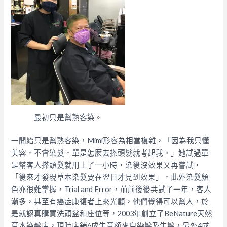
最初只是幫熟客染。
一開始只是幫熟客染，Mimi形容為相當複雜，「因為我只懂
美容，不會染髮，單是怎麼去搽頭髮就考起我。」她試過單
是幫客人搽頭髮就用上了一小時，染後沒效果又再嘗試，
「後來才發現草本染髮要在翌日才見到效果」，此外染髮顏
色亦很難掌握，Trial and Error，前前後後共試了一年，客人
漸多，甚至有癌症康復者上來光顧，他們覺得可以幫人，於
是就認真購買洗頭盆和座位等，2003年創立了BeNature天然
草本染髮店，現時店舖6成生意額來自染髮及生髮，另外4成