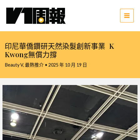
跳
至
主
Main
要
Men
內
容
印尼華僑鑽研天然染髮創新事業 K
Kwong無償力撐
Beauty V
,
最熱推介
•
2025 年 10 月 19 日