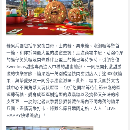
糖果兵團包括平安夜曲奇、士的糖、粟米糖、泡泡糖等聚首
一糖，和你拆開最大型的甜蜜聖誕！走進商場中庭，活潑Q彈
的熊仔笑笑糖及間條夥伴巨型士的糖已等待多時，引領各位
Sweetmas甜蜜專員進入中橋的甜蜜總部，一同展開刺激甜滋
滋的快樂冒險。糖果迷千萬別錯過快閃甜甜店入手逾400款糖
果，與摯愛好友一同分享甜蜜滋味。此外，糖果兵團於太古
城中心不同角落大玩伏匿匿 — 包括悠閒地等待佳節來臨的聖
誕薄荷糖、變身成聖誕樹造型的蟲蟲糖以及搞怪又美味的橡
皮豆豆。一於約定親友摯愛發掘躲藏在場內不同角落的糖果
兵團，盡情玩樂打卡，將難忘節日瞬間定格，人人「LIVE
HAPPY快樂識放」！