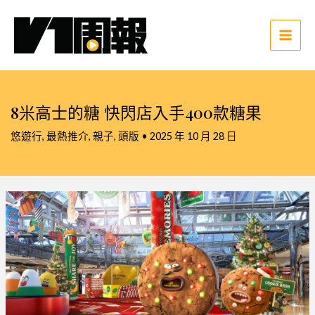
跳
至
主
Main
要
Men
內
容
8米高士的糖 快閃店入手400款糖果
悠遊行
,
最熱推介
,
親子
,
頭版
•
2025 年 10 月 28 日