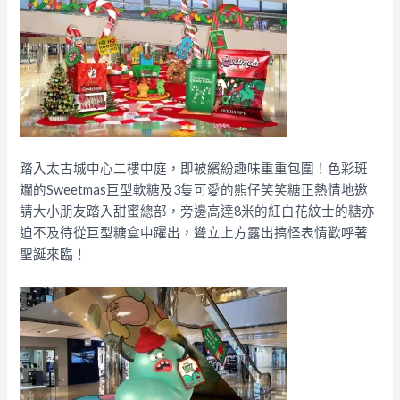
踏入太古城中心二樓中庭，即被繽紛趣味重重包圍！色彩斑
斕的Sweetmas巨型軟糖及3隻可愛的熊仔笑笑糖正熱情地邀
請大小朋友踏入甜蜜總部，旁邊高達8米的紅白花紋士的糖亦
迫不及待從巨型糖盒中躍出，聳立上方露出搞怪表情歡呼著
聖誕來臨！