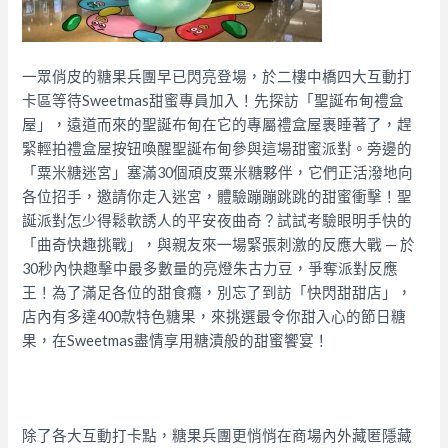
一眾俏皮的糖果兵團早已閃亮登場，於二樓中橋四大互動打
卡區等待Sweetmas甜蜜專員加入！先探訪「聖誕布甸禮盒
屋」，遠道而來的聖誕布甸在它的專屬禮盒屋裹睡著了，趕
緊輕拍禮盒屋按钮喚醒聖誕布甸參與這場甜蜜派對。旁邊的
「粟米糖迷宮」塞滿30個頑皮粟米糖夥伴，它們正活潑地向
各位招手，邀請你走入迷宮，體驗蹦蹦跳跳的甜蜜衝擊！聖
誕派對怎少得鬆軟誘人的平安夜曲奇？試試考驗眼明手快的
「曲奇快趣挑戰」，與親友來一場緊張刺激的反應大戰 — 於
30秒內快趣擊中最多數量的亮燈朱古力豆，爭奪派對反應
王！為了滿足各位的甜食癮，別忘了到訪「快閃甜甜店」，
店內有多達400款特色糖果，來挑選最令你甜入心的節日糖
果，在Sweetmas盡情享用糖漬般的甜蜜饗宴！
除了各大互動打卡點，糖果兵團更悄悄在商場內外藏匿隱藏