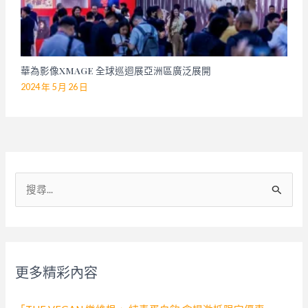
華為影像XMAGE 全球巡迴展亞洲區廣泛展開
2024 年 5 月 26 日
搜
尋
關
鍵
字
更多精彩內容
: