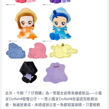
此外，今期「７仔預購」為一眾魔女迷帶來療癒新品──小魔
女DoReMi發聲公仔。一眾小魔女DoReMi坐姿造型軟萌治
癒，無論放書桌、床頭或辦公室一角都相當吸睛。只要輕輕