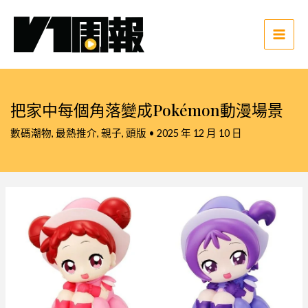
跳
至
主
Main
要
Men
內
容
把家中每個角落變成Pokémon動漫場景
數碼潮物
,
最熱推介
,
親子
,
頭版
•
2025 年 12 月 10 日