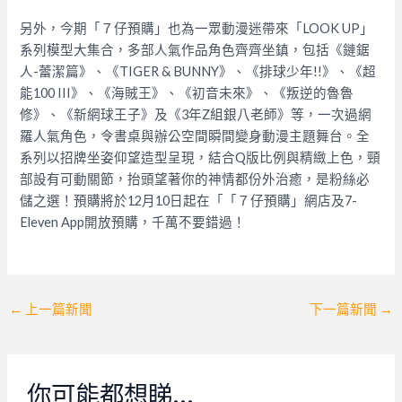
另外，今期「７仔預購」也為一眾動漫迷帶來「LOOK UP」
系列模型大集合，多部人氣作品角色齊齊坐鎮，包括《鏈鋸
人-蕾潔篇》、《TIGER & BUNNY》、《排球少年!!》、《超
能100 III》、《海賊王》、《初音未來》、《叛逆的魯魯
修》、《新網球王子》及《3年Z組銀八老師》等，一次過網
羅人氣角色，令書桌與辦公空間瞬間變身動漫主題舞台。全
系列以招牌坐姿仰望造型呈現，結合Q版比例與精緻上色，頸
部設有可動關節，抬頭望著你的神情都份外治癒，是粉絲必
儲之選！預購將於12月10日起在「「７仔預購」網店及7-
Eleven App開放預購，千萬不要錯過！
Post
←
上一篇新聞
下一篇新聞
→
navigation
你可能都想睇…