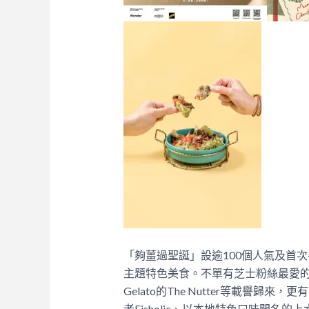
「夠薑過聖誕」設逾100個人氣及首
主題特色美食。不單有芝士粉絲最愛的Hugo’
Gelato的The Nutter等載譽
者Fisholic、以本地特色口味聞名的上