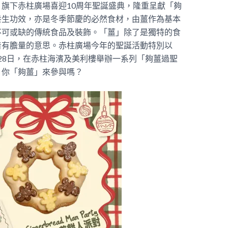
旗下赤柱廣場喜迎10周年聖誕盛典，隆重呈獻「夠
養生功效，亦是冬季節慶的必然食材，由薑作為基本
不可或缺的傳統食品及裝飾。「薑」除了是獨特的食
着有膽量的意思。赤柱廣場今年的聖誕活動特別以
日至28日，在赤柱海濱及美利樓舉辦一系列「夠薑過聖
，你「夠薑」來參與嗎？