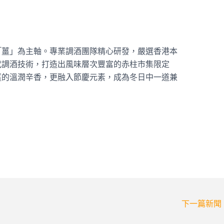
「薑」為主軸。專業調酒團隊精心研發，嚴選香港本
代調酒技術，打造出風味層次豐富的赤柱市集限定
薑的溫潤辛香，更融入節慶元素，成為冬日中一道兼
下一篇新聞