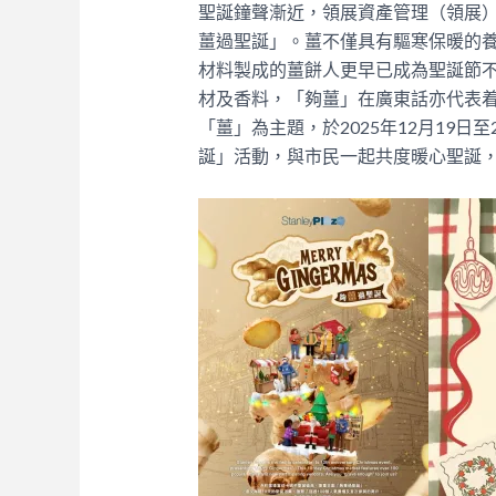
聖誕鐘聲漸近，領展資產管理（領展）
薑過聖誕」。薑不僅具有驅寒保暖的
材料製成的薑餅人更早已成為聖誕節
材及香料，「夠薑」在廣東話亦代表
「薑」為主題，於2025年12月19
誕」活動，與市民一起共度暖心聖誕