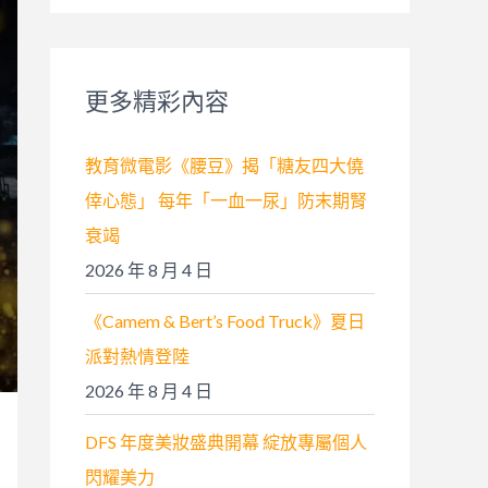
關
鍵
字
更多精彩內容
:
教育微電影《腰豆》揭「糖友四大僥
倖心態」 每年「一血一尿」防末期腎
衰竭
2026 年 8 月 4 日
《Camem & Bert’s Food Truck》夏日
派對熱情登陸
2026 年 8 月 4 日
DFS 年度美妝盛典開幕 綻放專屬個人
閃耀美力