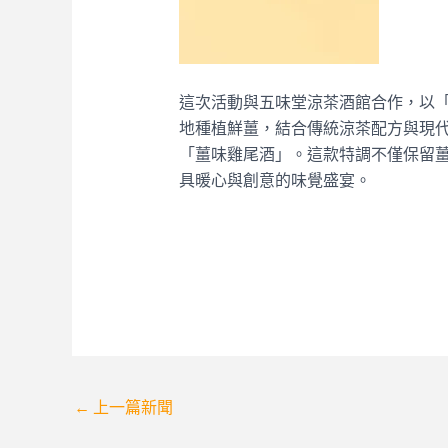
這次活動與五味堂涼茶酒館合作，以
地種植鮮薑，結合傳統涼茶配方與現
「薑味雞尾酒」。這款特調不僅保留
具暖心與創意的味覺盛宴。
Post
←
上一篇新聞
navigation