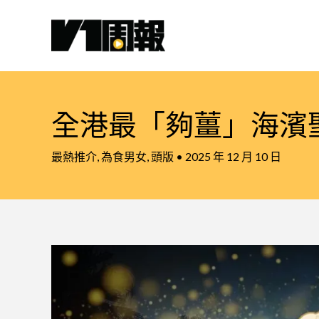
跳
至
主
要
內
容
全港最「夠薑」海濱
最熱推介
,
為食男女
,
頭版
•
2025 年 12 月 10 日