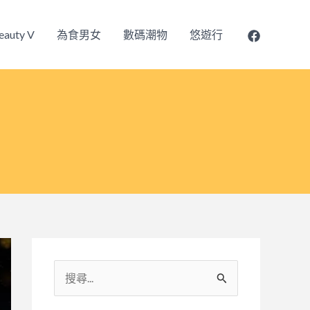
eauty V
為食男女
數碼潮物
悠遊行
搜
尋