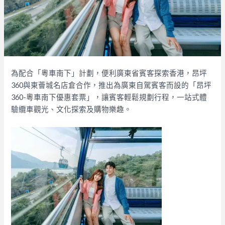
為配合「粵車南下」計劃，便利廣東省賓客探索香港，昂坪
360與東薈城名店倉合作，推出為廣東自駕賓客而設的「昂坪
360-粵車南下優惠套票」，讓賓客輕鬆規劃行程，一站式體
驗纜車觀光、文化探索及購物樂趣。