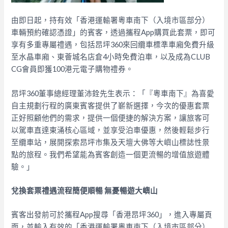
由即日起，持有效「香港運輸署粵車南下（入境市區部分）
車輛預約確認憑證」的賓客，透過攜程App購買此套票，即可
享有多重專屬禮遇，包括昂坪360來回纜車標準車廂免費升級
至水晶車廂、東薈城名店倉4小時免費泊車，以及成為CLUB
CG會員即獲100港元電子購物禮券。
昂坪360董事總經理董沛銓先生表示：「『粵車南下』為喜愛
自主規劃行程的廣東賓客提供了嶄新選擇，今次的優惠套票
正好照顧他們的需求，提供一個便捷的解決方案，讓旅客可
以駕車直達東涌核心區域，並享受泊車優惠，然後輕鬆步行
至纜車站，展開探索昂坪市集及天壇大佛等大嶼山標誌性景
點的旅程。我們希望能為賓客創造一個更流暢的增值旅遊體
驗。」
兌換套票禮遇流程簡便順暢 無憂暢遊大嶼山
賓客出發前可於攜程App搜尋「香港昂坪360」，進入專屬頁
面，並輸入有效的「香港運輸署粵車南下（入境市區部分）