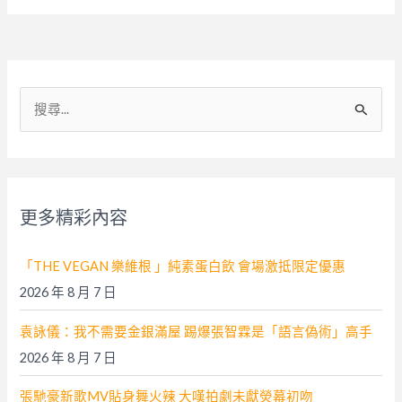
搜
尋
關
鍵
字
更多精彩內容
:
「THE VEGAN 樂維根 」純素蛋白飲 會場激抵限定優惠
2026 年 8 月 7 日
袁詠儀：我不需要金銀滿屋 踢爆張智霖是「語言偽術」高手
2026 年 8 月 7 日
張馳豪新歌MV貼身舞火辣 大嘆拍劇未獻熒幕初吻