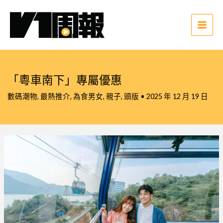
跳
至
主
Main
要
Men
內
容
「粵車南下」專屬優惠
數碼潮物
,
最熱推介
,
為食男女
,
親子
,
頭版
•
2025 年 12 月 19 日