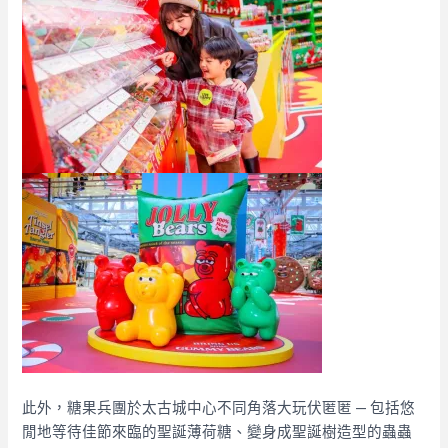
此外，糖果兵團於太古城中心不同角落大玩伏匿匿 — 包括悠
閒地等待佳節來臨的聖誕薄荷糖、變身成聖誕樹造型的蟲蟲