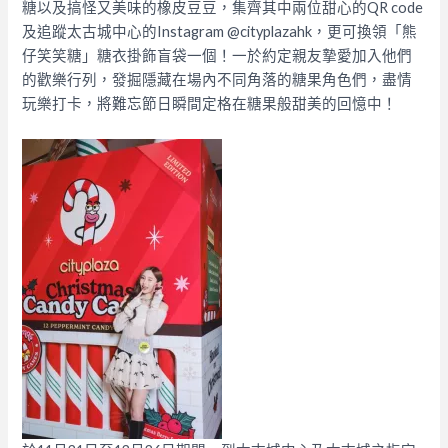
糖以及搞怪又美味的橡皮豆豆，集齊其中兩位甜心的QR code
及追蹤太古城中心的Instagram @cityplazahk，更可換領「熊
仔笑笑糖」糖衣掛飾盲袋一個！一於約定親友摯愛加入他們
的歡樂行列，發掘隱藏在場內不同角落的糖果角色們，盡情
玩樂打卡，將難忘節日瞬間定格在糖果般甜美的回憶中！