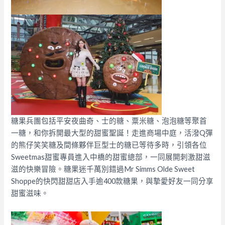
糖果兵團包括平安夜曲奇、士的糖、粟米糖、泡泡糖等聚首
一糖，和你拆開最大型的甜蜜聖誕！走進商場中庭，活潑Q彈
的熊仔笑笑糖及間條夥伴巨型士的糖已等待多時，引領各位
Sweetmas甜蜜專員進入中橋的甜蜜總部，一同展開刺激甜滋
滋的快樂冒險。糖果迷千萬別錯過Mr Simms Olde Sweet
Shoppe的快閃甜甜店入手逾400款糖果，與摯愛好友一同分享
甜蜜滋味。