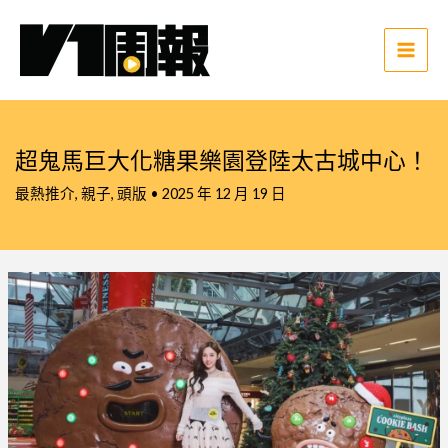
跳
至
主
Main
要
Men
內
容
超鬼馬巨大化糖果樂園登陸太古城中心！
最熱推介
,
親子
,
頭版
•
2025 年 12 月 19 日