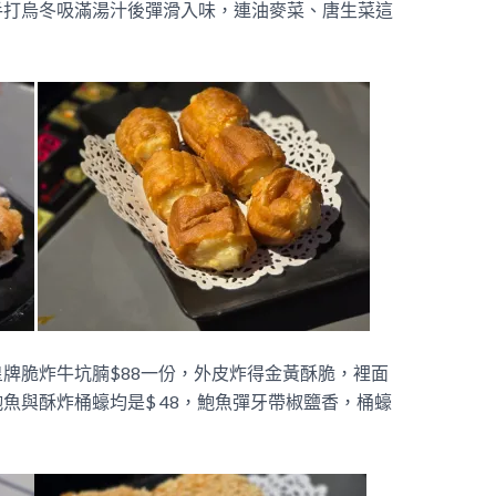
手打烏冬吸滿湯汁後彈滑入味，連油麥菜、唐生菜這
牌脆炸牛坑腩$88一份，外皮炸得金黃酥脆，裡面
魚與酥炸桶蠔均是$ 48，鮑魚彈牙帶椒鹽香，桶蠔