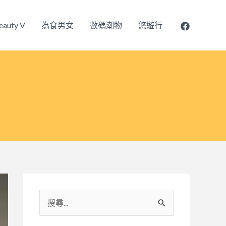
eauty V
為食男女
數碼潮物
悠遊行
搜
尋