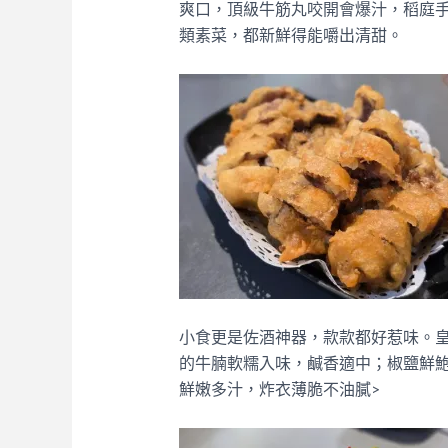
爽口，頂級牛筋丸咬開會爆汁，稻庭
類素菜，都新鮮得能嚼出清甜。
小食更是佐酒神器，款款都好惹味。皇
的牛腩軟糯入味，鹹香適中；椒鹽鮮鮑
鮮嫩多汁，炸衣薄脆不油膩>