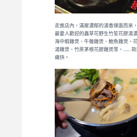
走進店內，滿屋濃郁的湯香撲面而來
最愛人歡迎的蟲草花野生竹笙花膠湯濃
海中蝦雞煲、牛雜雞煲、鮑魚雞煲、
湯雞煲、竹蔗茅根花膠雞煲等，…… 
痛快。