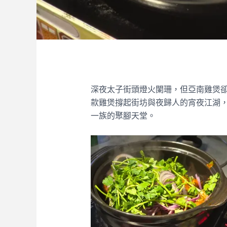
深夜太子街頭燈火闌珊，但亞南雞煲
款雞煲撐起街坊與夜歸人的宵夜江湖，
一族的聚腳天堂。