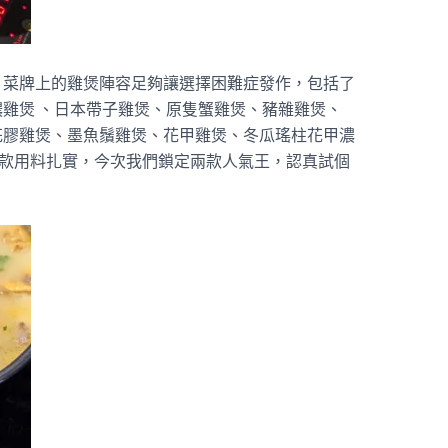
，菜牌上的雞煲陣容足夠讓選擇困難症發作，包括了
雞煲 、日本帶子雞煲、原隻蟹雞煲、豬雜雞煲、
花膠雞煲、墨魚鬚雞煲、花甲雞煲、冬瓜瑤柱花甲濃
款款用料扎實，今次我們鎖定兩款人氣王，認真試個