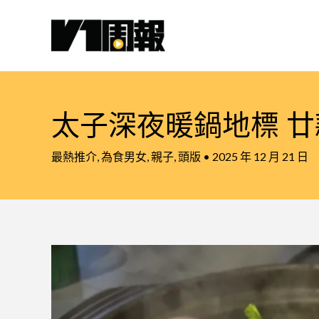
跳
至
主
要
內
容
太子深夜暖鍋地標 
最熱推介
,
為食男女
,
親子
,
頭版
•
2025 年 12 月 21 日