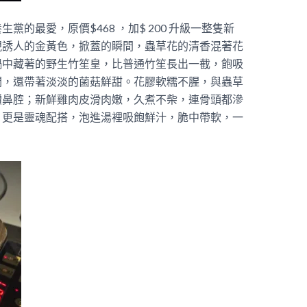
的最愛，原價$468 ，加$ 200 升級一整隻新
現誘人的金黃色，掀蓋的瞬間，蟲草花的清香混著花
鍋中藏著的野生竹笙皇，比普通竹笙長出一截，飽吸
潤，還帶著淡淡的菌菇鮮甜。花膠軟糯不腥，與蟲草
鑽鼻腔；新鮮雞肉皮滑肉嫩，久煮不柴，連骨頭都滲
，更是靈魂配搭，泡進湯裡吸飽鮮汁，脆中帶軟，一