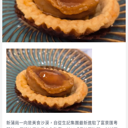
新蒲崗一向是美食沙漠，自從生記集團最新進駐了富景匯粵