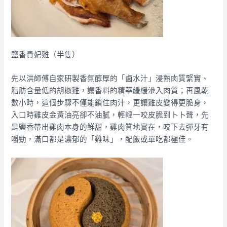
鹽香貴妃雞（半隻）​
先以洪師傅自家研製香氣醇厚的「
鹵水汁
」浸熟肉質緊實、
脂肪含量低的胡椒雞，讓香料的精華緩緩滲入肉質；再風乾
數小時，這個步驟不僅能鎖住肉汁，更讓雞皮變得更脆身，​
入口時雞皮金黃油亮卻不油膩，輕輕一咬皮脆到卜卜聲，先
是鹽香帶出雞肉本身的鮮甜，雞肉質地實在，咬下去彈牙有
嚼勁，滿口都是濃郁的「雞味」，配飯或單吃都極佳。​