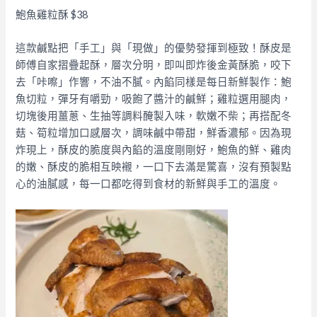
鮑魚雞粒酥 $38​
這款鹹點把「手工」與「現做」的優勢發揮到極致！酥皮是
師傅自家摺疊起酥，層次分明，即叫即炸後金黃酥脆，咬下
去「咔嚓」作響，不油不膩。內餡同樣是每日新鮮製作：鮑
魚切粒，彈牙有嚼勁，吸飽了醬汁的鹹鮮；雞粒選用腿肉，
切塊後用薑蔥、生抽等調料醃製入味，軟嫩不柴；再搭配冬
菇、筍粒增加口感層次，調味鹹中帶甜，鮮香濃郁。因為現
炸現上，酥皮的脆度與內餡的溫度剛剛好，鮑魚的鮮、雞肉
的嫩、酥皮的脆相互映襯，一口下去滿是驚喜，沒有預製點
心的油膩感，每一口都吃得到食材的新鮮與手工的溫度。​