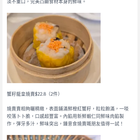
淡不重口，完美凸顯食材本身的鮮味。
蟹籽龍皇燒賣$22.8（2件）
燒賣賣相夠曬精緻，表面鋪滿鮮橙紅蟹籽，粒粒飽滿，一啖
咬落卜卜脆，口感超豐富。內餡用新鮮蝦仁同鮮味肉餡製
作，彈牙多汁，鮮味突出，鍾意食燒賣嘅朋友值得一試！