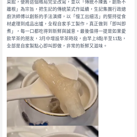
菜館，便將這個格局完全改寫，並以「傳統不陳舊，創新不
離根」為宗旨，把生記的傳統菜式作延續，生記集團行政總
廚洪師傅以創新的手法演繹，以「慢工出細活」的堅持從食
材處理到成品出爐，全程自家手工製作，真正做到「即叫即
煮」，每一口都吃得到新鮮與誠意。​最後值得一提是如果愛
飲早茶的朋友，3月中增設早茶時段，由早上8點半至11點，
全部是自家製點心即叫即做，非常的新鮮又滋味。