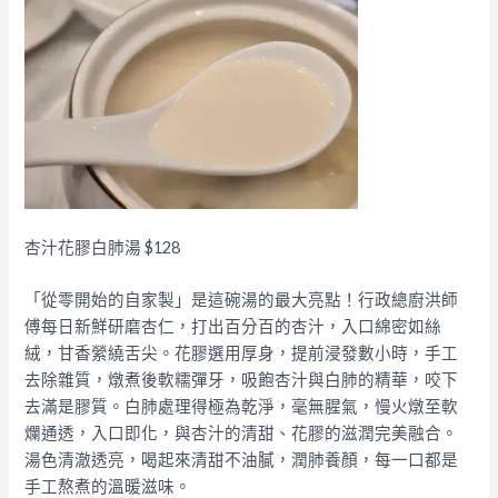
杏汁花膠白肺湯 $128​
「從零開始的自家製」是這碗湯的最大亮點！行政總廚洪師
傅每日新鮮研磨杏仁，打出百分百的杏汁，入口綿密如絲
絨，甘香縈繞舌尖。花膠選用厚身，提前浸發數小時，手工
去除雜質，燉煮後軟糯彈牙，吸飽杏汁與白肺的精華，咬下
去滿是膠質。白肺處理得極為乾淨，毫無腥氣，慢火燉至軟
爛通透，入口即化，與杏汁的清甜、花膠的滋潤完美融合。
湯色清澈透亮，喝起來清甜不油膩，潤肺養顏，每一口都是
手工熬煮的溫暖滋味。​