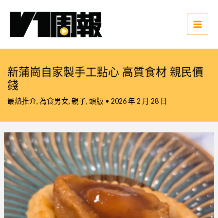
跳
至
主
Main
要
Men
內
容
新蒲崗自家製手工點心 高質食材 親民價
錢
最熱推介
,
為食男女
,
親子
,
頭版
•
2026 年 2 月 28 日