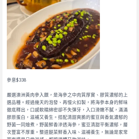
參意$338
嚴選澳洲黃肉參入饌，是海參之中肉質厚實、膠質濃郁的上
選品種。經過幾天的泡發、再慢火扣製，將海參本身的鮮味
徹底釋出，口感軟糯綿密卻不失彈牙，入口滑嫩不膩，滿滿
膠原蛋白，滋補又養生。搭配清甜爽脆的蜜豆與香氣濃郁的
野菌一同燴煮，野菌鮮香滲透海參，蜜豆清甜平衡濃郁，層
次豐富不厚重。整道餸菜鮮香入味、滋補養生，無論是家常