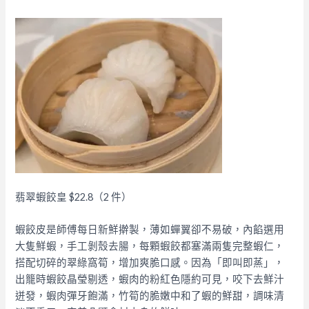
翡翠蝦餃皇 $22.8（2 件）​
蝦餃皮是師傅每日新鮮擀製，薄如蟬翼卻不易破，內餡選用
大隻鮮蝦，手工剝殼去腸，每顆蝦餃都塞滿兩隻完整蝦仁，
搭配切碎的翠綠窩筍，增加爽脆口感。因為「即叫即蒸」，
出籠時蝦餃晶瑩剔透，蝦肉的粉紅色隱約可見，咬下去鮮汁
迸發，蝦肉彈牙飽滿，竹筍的脆嫩中和了蝦的鮮甜，調味清