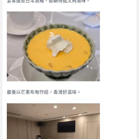
宴客還是日常滋補，都顯得體又夠滋味。
最後以芒果布甸作結，香滑好滋味。