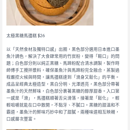
太極黑糖馬孻糕 $26​
以「天然食材及獨特口感」出圈，黑色部分選用日本進口墨
魚汁調色，解決了大食肆常用的竹炭粉，變得「鞋口」的問
題；白色部分則以純正黑糖、馬蹄粉配合清水調製，​製作時
師傅手工攪拌漿料，確保墨魚汁與馬蹄粉完全融合，蒸製過
程嚴控火候與時間，讓馬孻糕達到「滑身又鬆化」的平衡。
成品呈經典太極造型，黑白分明、光澤透亮，黑色部分帶著
墨魚汁的天然鮮味，白色部分裹著黑糖的醇厚甜香。入口第
一感是「滑」，馬孻糕順著舌尖滑落，接著是「鬆化」，輕
輕咀嚼就能在口中散開，不黏牙、不膩口。黑糖的甜溫和不
霸道，墨魚汁的鮮味巧妙中和了甜膩，兩種味道相互映襯，
口感層次豐富。​