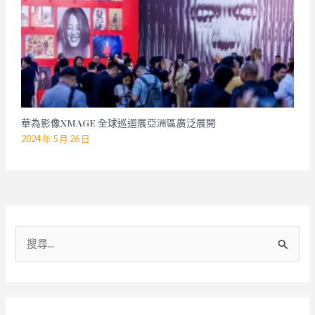
華為影像XMAGE 全球巡迴展亞洲區廣泛展開
2024 年 5 月 26 日
搜
尋
關
鍵