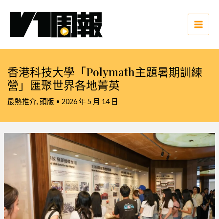
跳
至
主
Main
要
Men
內
容
香港科技大學「Polymath主題暑期訓練
營」匯聚世界各地菁英
最熱推介
,
頭版
•
2026 年 5 月 14 日