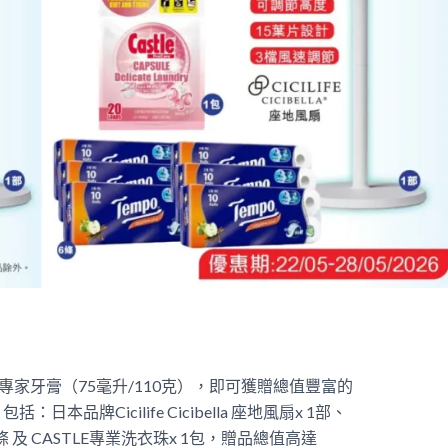
專家牙膏（75毫升/110克），即可獲贈總值豐富的
品牌Cicilife Cicibella 座地風扇x 1部、
條 及 CASTLE專業洗衣珠x 1包，贈品總值高達