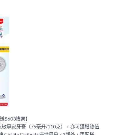
送$603禮遇】
抗敏專家牙膏（75毫升/110克），亦可獲贈總值
ilife Cicibella 座地風扇 x 1部外，更配搭