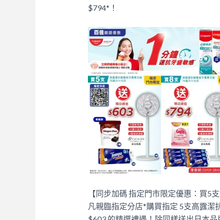
$794*！
【同步加碼 指定門市限定優惠：買5支
凡親臨指定分店*購買指定 5支高露潔
$603 的精選禮遇！除同樣送出日本品牌 Cic