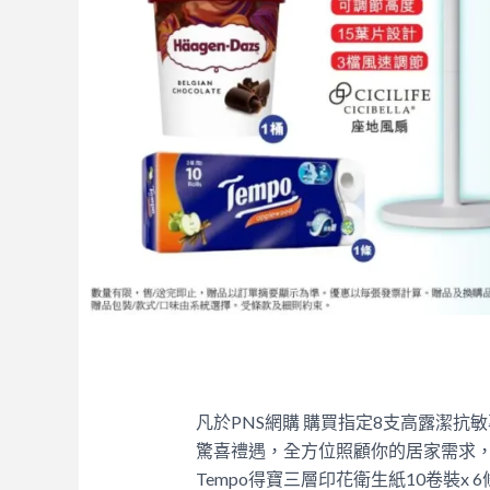
凡於PNS網購 購買指定8支高露潔抗敏
驚喜禮遇，全方位照顧你的居家需求，包括：日本
Tempo得寶三層印花衛生紙10卷裝x 6