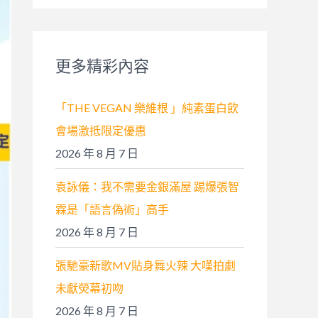
關
鍵
字
更多精彩內容
:
「THE VEGAN 樂維根 」純素蛋白飲
會場激抵限定優惠
2026 年 8 月 7 日
袁詠儀：我不需要金銀滿屋 踢爆張智
霖是「語言偽術」高手
2026 年 8 月 7 日
張馳豪新歌MV貼身舞火辣 大嘆拍劇
未獻熒幕初吻
2026 年 8 月 7 日