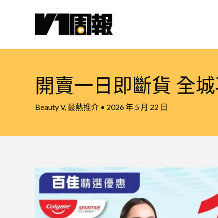
跳
至
主
要
內
容
開賣一日即斷貨 全
Beauty V
,
最熱推介
•
2026 年 5 月 22 日