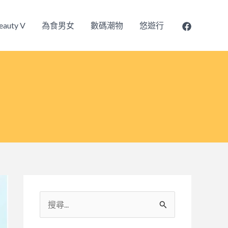
eauty V
為食男女
數碼潮物
悠遊行
搜
尋