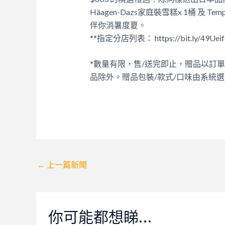
Häagen-Dazs家庭裝雪糕x 1桶 及 
伴你消暑度夏。
**指定分店列表： https://bit.ly/49Ueif
*數量有限，售/送完即止，贈品以訂
品除外。贈品包裝/款式/口味由系統
Post
←
上一篇新聞
navigation
你可能都想睇…