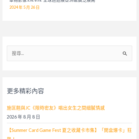
2024 年 5 月 26 日
搜
尋
關
鍵
字
更多精彩內容
:
施匡翹與JC《限時密友》唱出女生之間細膩情感
2026 年 8 月 8 日
【Summer Card Game Fest 夏之收藏卡市集】「開盒爆卡」狂