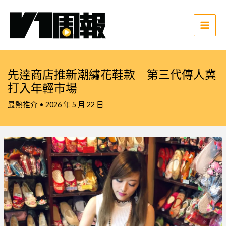
跳
至
主
Main
要
Men
內
容
先達商店推新潮繡花鞋款 第三代傳人冀
打入年輕市場
最熱推介
•
2026 年 5 月 22 日