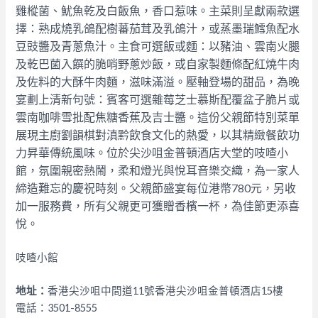
雞樅菌、
魷魚乾及白飯魚
，香口惹味。
主菜則呈獻兩款選
擇：熟成燒乳鴿配樹蕃茄茸及乳鴿汁，
或蒸墨瑞鱈魚配水
豆豉醬及青蔥魚汁。主食可選飯或麵：以豬油、
雲南火腿
及乾巴菌入饌的脆哨野蔥炒飯，
或自家製麵條配紅燒牛肉
及佐料的大酥牛肉麵，滋味滿溢。
壓軸登場的甜品，為晚
宴劃上清新句號：
賓客可選雜莓芝士慕斯配覆盆子脆片或
雲南咖啡雪批配焦糖香蕉及吉
士醬。
這份父親節特別菜單
展現主廚劉韻棋對滇黔飲食文化的熱愛，
以其精緻餐飲功
力昇華傳統風味。
位於尖沙咀金普頓酒店大堂的吱喳小
館，氛圍親密熱鬧，
柔和燈光與悅耳音樂交織，為一家人
締造難忘的慶祝時刻。
父親節盛宴每位港幣
780
元，另收
加一服務費，
所有父親更可獲贈
香檳一杯，為佳節
更添喜
悅
。
吱喳小館
地址：
香港尖沙咀中間道11號香港尖沙咀金普頓酒店15樓
電話：3501-8555