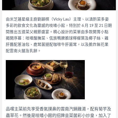
由米芝蓮星級主廚劉韻棋（
Vick
y Lau
）主理、
以滇黔菜多姿
多彩的飲食文化為靈感的吱喳小館，
特別於
6
月
19
至
21
日期
間推出五道菜父親節盛宴。
精心設計的菜單由多款開胃小點
揭開序幕：吱喳酸腌菜、
佤族鴨脾脆球檸檬葉及椰子絲、雞
肝醬配蔥油包、
鹿茸菌撻配咖啡牛肝菌茸，以及脆炸無花果
配雲南火腿及乳餅。
品嚐主菜前先享受
香氣撲鼻的雲南汽鍋雞湯，配有菊芋及
蟲草花。
然後是吱喳小館的招牌韭菜菌彩小炒皇，加入了