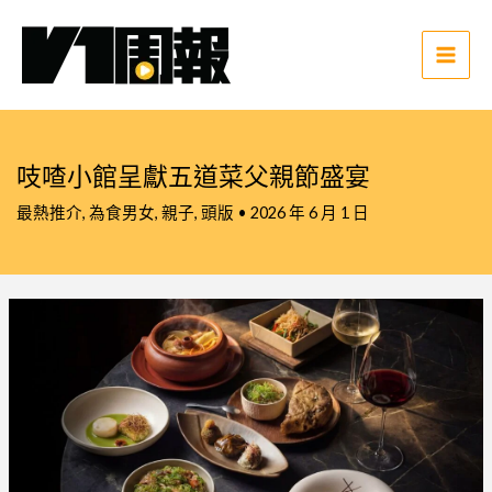
跳
至
主
Main
要
Men
內
容
吱喳小館呈獻五道菜父親節盛宴
最熱推介
,
為食男女
,
親子
,
頭版
•
2026 年 6 月 1 日