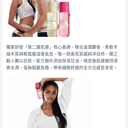
獨家研發「第二層肌膚」核心香調，糅合溫潤麝香、柔軟羊
絨木質與輕盈龍涎香氣息，每一款香氛質感純淨自然，聞之
動人難以抗拒。配方額外添加保濕甘油，噴塗後肌膚維持清
爽水潤，毫無黏膩負擔，帶來細緻舒適的全方位感官享受。