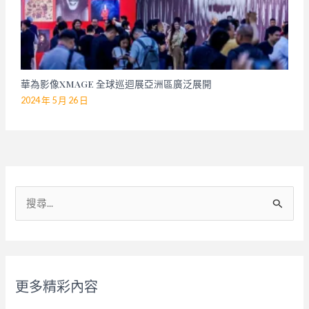
華為影像XMAGE 全球巡迴展亞洲區廣泛展開
2024 年 5 月 26 日
搜
尋
關
鍵
字
更多精彩內容
: