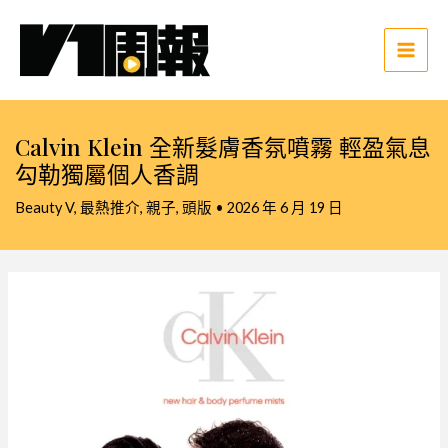
跳
至
主
Main
要
Men
內
容
Calvin Klein 全新髮膚香氛噴霧 輕盈氣息
勾勒獨屬個人香調
Beauty V
,
最熱推介
,
親子
,
頭版
•
2026 年 6 月 19 日