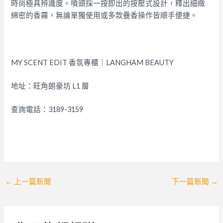
時尚極具辨識度。噴頭採一按即出的按壓式設計，釋出細緻
綿密的香霧，無論單獨使用或多款疊香操作皆順手便捷。
MY SCENT EDIT 香氛專櫃｜LANGHAM BEAUTY
地址：旺角朗豪坊 L1 層
查詢電話：3189-3159
Post
←
上一篇新聞
下一篇新聞
→
navigation