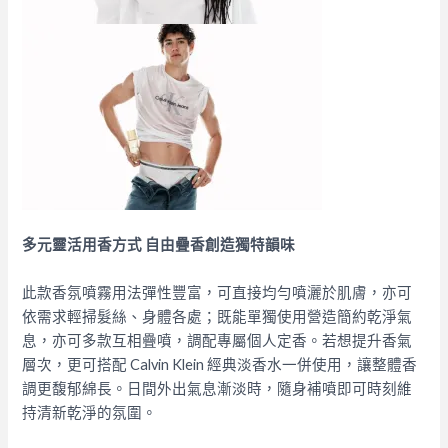
多元靈活用香方式 自由疊香創造獨特韻味
此款香氛噴霧用法彈性豐富，可直接均勻噴灑於肌膚，亦可
依需求輕掃髮絲、身體各處；既能單獨使用營造簡約乾淨氣
息，亦可多款互相疊噴，調配專屬個人定香。若想提升香氣
層次，更可搭配 Calvin Klein 經典淡香水一併使用，讓整體香
調更馥郁綿長。日間外出氣息漸淡時，隨身補噴即可時刻維
持清新乾淨的氛圍。