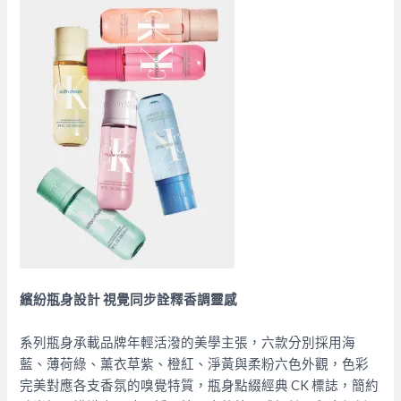
繽紛瓶身設計 視覺同步詮釋香調靈感
系列瓶身承載品牌年輕活潑的美學主張，六款分別採用海
藍、薄荷綠、薰衣草紫、橙紅、淨黃與柔粉六色外觀，色彩
完美對應各支香氛的嗅覺特質，瓶身點綴經典 CK 標誌，簡約