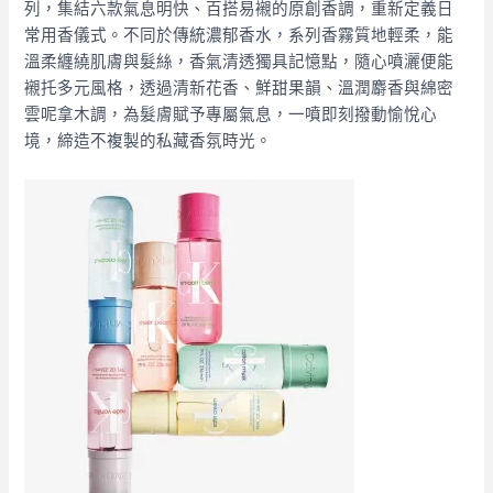
列，集結六款氣息明快、百搭易襯的原創香調，重新定義日
常用香儀式。不同於傳統濃郁香水，系列香霧質地輕柔，能
溫柔纏繞肌膚與髮絲，香氣清透獨具記憶點，隨心噴灑便能
襯托多元風格，透過清新花香、鮮甜果韻、溫潤麝香與綿密
雲呢拿木調，為髮膚賦予專屬氣息，一噴即刻撥動愉悅心
境，締造不複製的私藏香氛時光。