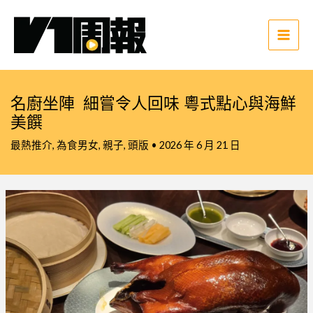
跳
至
主
Main
要
Men
內
容
名廚坐陣 細嘗令人回味 粵式點心與海鮮
美饌
最熱推介
,
為食男女
,
親子
,
頭版
•
2026 年 6 月 21 日