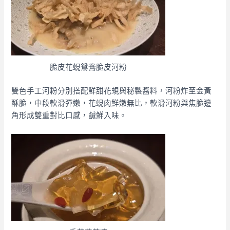
脆皮花蜆鴛鴦脆皮河粉
雙色手工河粉分別搭配鮮甜花蜆與秘製醬料，河粉炸至金黃
酥脆，中段軟滑彈嫩，花蜆肉鮮嫩無比，軟滑河粉與焦脆邊
角形成雙重對比口感，鹹鮮入味。