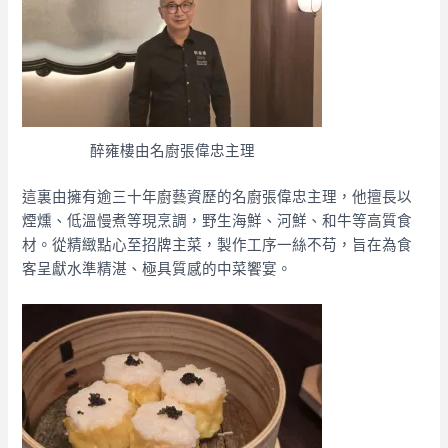
醉雍樓由名廚張偉忠主理
這裏由擁有逾三十年廚藝資歷的名廚張偉忠主理，他擅長以
煙燻、低溫慢煮等現烹調，野生海鮮、河鮮、和牛等高質食
材。從精緻點心至招牌主菜，製作工序一絲不苟，旨在為食
客呈獻水準精湛、極具質感的中菜饗宴。