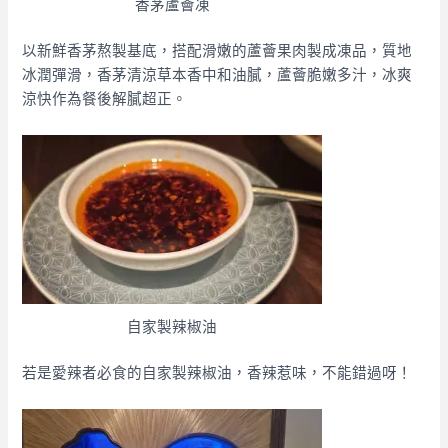
香茅蘆薈凍
以新鮮香茅熬製基底，搭配滑嫩的蘆薈果肉製成凍品，質地
冰潤彈滑，香茅清涼草本香中和油膩，蘆薈脆嫩多汁，冰爽
涼快作為餐後解膩超正。
自家製辣椒油
若是愛辣者必食的自家製辣椒油，香辣惹味，不能錯過呀！