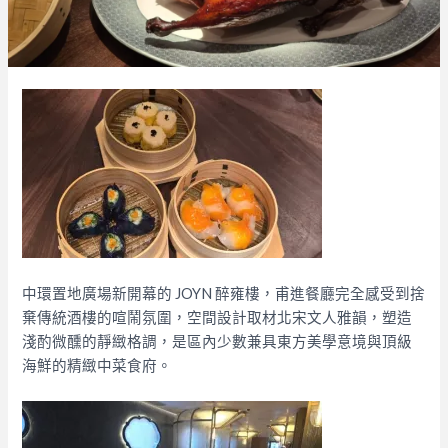
中環置地廣場新開幕的 JOYN 醉雍樓，甫進餐廳完全感受到捨
棄傳統酒樓的喧鬧氛圍，空間設計取材北宋文人雅韻，塑造
淺酌微醺的靜緻格調，是區內少數兼具東方美學意境與頂級
海鮮的精緻中菜食府。