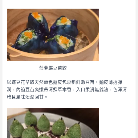
藍夢蝶豆苗餃
以蝶豆花萃取天然藍色麵皮包裹新鮮嫩豆苗，麵皮薄透彈
潤，內餡豆苗爽嫩帶清鮮草本香，入口柔滑無雜渣，色澤清
雅且風味淡潤回甘。