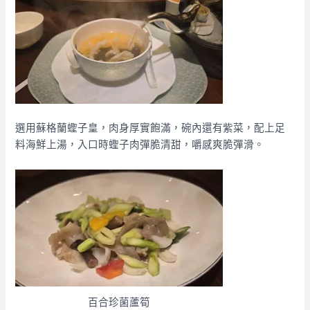
選用蘇格蘭蟶子皇，肉身厚實飽滿，碗內還有紫菜，配上足
料海鮮上湯，入口時蟶子肉彈脆清甜，嚼感爽脆彈滑。
百合珍菌蘆筍