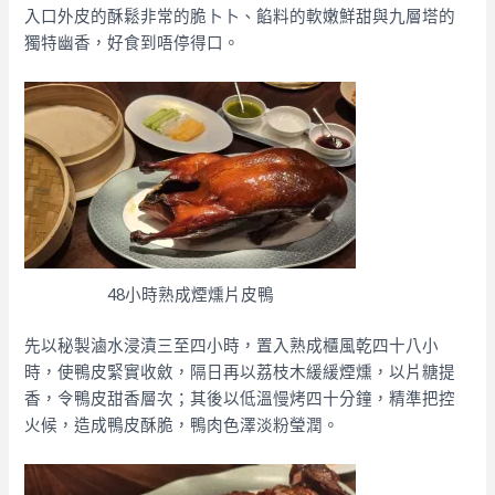
入口外皮的酥鬆非常的脆卜卜、餡料的軟嫩鮮甜與九層塔的
獨特幽香，好食到唔停得口。
48小時熟成煙燻片皮鴨
先以秘製滷水浸漬三至四小時，置入熟成櫃風乾四十八小
時，使鴨皮緊實收斂，隔日再以荔枝木緩緩煙燻，以片糖提
香，令鴨皮甜香層次；其後以低溫慢烤四十分鐘，精準把控
火候，造成鴨皮酥脆，鴨肉色澤淡粉瑩潤。