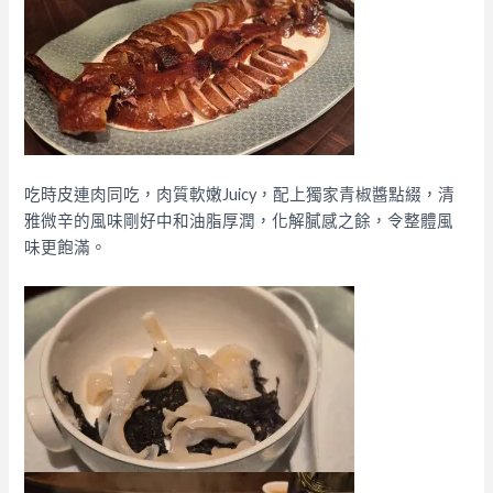
吃時皮連肉同吃，肉質軟嫩Juicy，配上獨家青椒醬點綴，清
雅微辛的風味剛好中和油脂厚潤，化解膩感之餘，令整體風
味更飽滿。