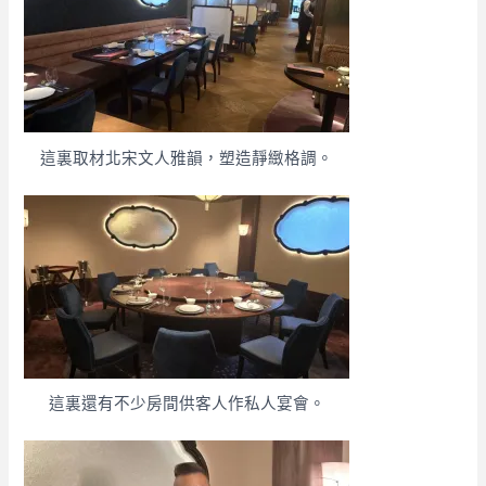
這裏取材北宋文人雅韻，塑造靜緻格調。
這裏還有不少房間供客人作私人宴會。