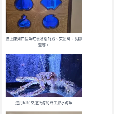
牆上陳列四個魚缸養著活龍蝦、東星斑、長腳
蟹等。
選用印尼空運抵港的野生游水海魚