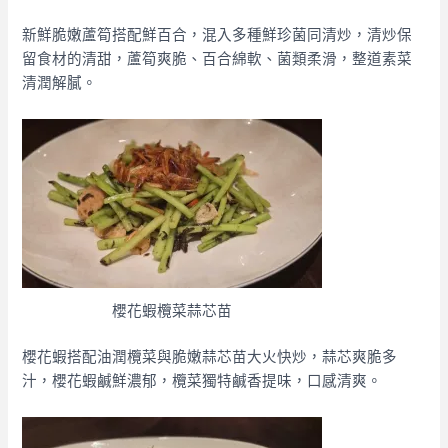
新鮮脆嫩蘆筍搭配鮮百合，混入多種鮮珍菌同清炒，清炒保
留食材的清甜，蘆筍爽脆、百合綿軟、菌類柔滑，整道素菜
清潤解膩。
櫻花蝦欖菜蒜芯苗
櫻花蝦搭配油潤欖菜與脆嫩蒜芯苗大火快炒，蒜芯爽脆多
汁，櫻花蝦鹹鮮濃郁，欖菜獨特鹹香提味，口感清爽。