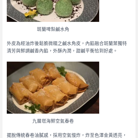
斑蘭啤梨鹹水角
外皮為經油炸後鬆脆微糯之鹹水角皮，內餡融合斑蘭葉獨特
清芳與鮮調鹹香內餡，外酥內潤，甜鹹平衡恰到好處。
九層塔海鮮空氣春卷
擺脫傳統春卷油膩感，採用空氣慢炸，炸至色澤金黃透亮，