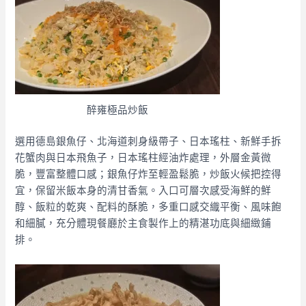
醉雍極品炒飯
選用德島銀魚仔、北海道刺身級帶子、日本瑤柱、新鮮手拆
花蟹肉與日本飛魚子，日本瑤柱經油炸處理，外層金黃微
脆，豐富整體口感；銀魚仔炸至輕盈鬆脆，炒飯火候把控得
宜，保留米飯本身的清甘香氣。入口可層次感受海鮮的鮮
醇、飯粒的乾爽、配料的酥脆，多重口感交織平衡、風味飽
和細膩，充分體現餐廳於主食製作上的精湛功底與細緻鋪
排。