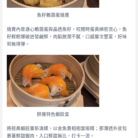
魚籽鵪鶉蛋燒賣
燒賣內是溏心鵪鶉蛋與晶透魚籽，咬開時蛋黃綿密流心，魚
籽輕輕爆破迸發鹹鮮，肉餡腴潤不膩，口感層次豐富，好味
到無得彈。
醉雍特色蝦餃皇
將經典蝦餃重新演繹，以金魚賣相相當吸睛；那薄透外皮包
裹著鮮甜蝦肉，入口鮮甜無比，打卡一流。