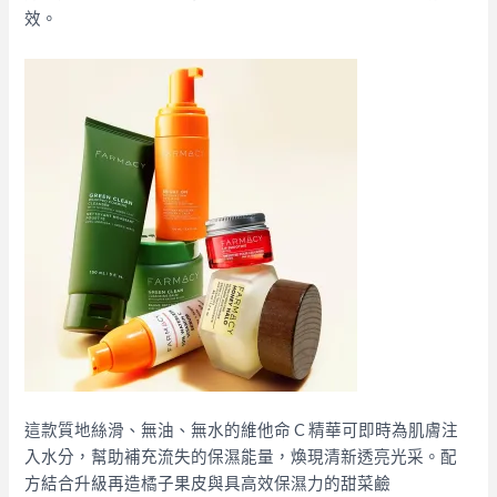
效。
這款質地絲滑、無油、無水的維他命 C 精華可即時為肌膚注
入水分，幫助補充流失的保濕能量，煥現清新透亮光采。配
方結合升級再造橘子果皮與具高效保濕力的甜菜鹼