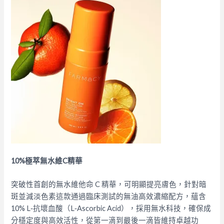
10%極萃無水維C精華
突破性首創的無水維他命 C 精華，可明顯提亮膚色，針對暗
斑並減淡色素這款通過臨床測試的無油高效濃縮配方，蘊含
10% L‑抗壞血酸（L‑Ascorbic Acid），採用無水科技，確保成
分穩定度與高效活性，從第一滴到最後⼀滴皆維持卓越功