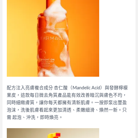
配方注入亮膚複合成分 杏仁酸（Mandelic Acid）與發酵檸檬
果皮，這款每日微去角質產品能有效改善暗沉與膚色不均，
同時細緻膚質，讓你每天都擁有清新肌膚。一按即泵出豐盈
泡沫，洗後肌膚看起來更加清透、柔嫩細滑、煥然一新。只
需 起泡、沖洗，即時煥亮。