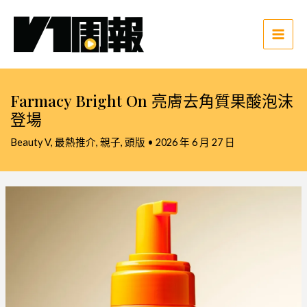
跳
至
主
Main
要
Men
內
容
Farmacy Bright On 亮膚去角質果酸泡沫
登場
Beauty V
,
最熱推介
,
親子
,
頭版
•
2026 年 6 月 27 日