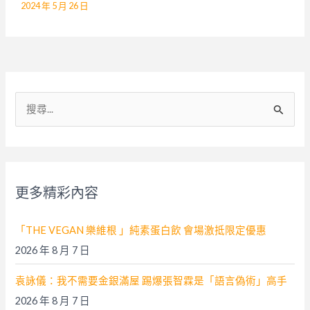
2024 年 5 月 26 日
搜
尋
關
鍵
字
更多精彩內容
:
「THE VEGAN 樂維根 」純素蛋白飲 會場激抵限定優惠
2026 年 8 月 7 日
袁詠儀：我不需要金銀滿屋 踢爆張智霖是「語言偽術」高手
2026 年 8 月 7 日