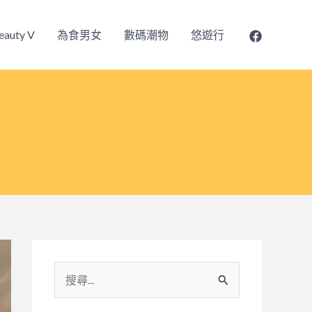
eauty V
為食男女
數碼潮物
悠遊行
搜
尋