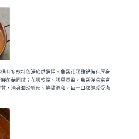
亦備有多款特色湯底供選擇。魚唇花膠雞鍋備有厚身
新鮮菌菇同燉；花膠軟糯、膠質豐盈，魚唇彈滑富含
膠質，湯身潤滑綿密、鮮甜溫和，每一口都能感受滿