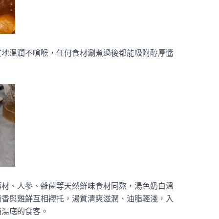
質地溫潤不嗆喉，任何食材涮煮過後都能吸附醇厚醬
藥材、人參、雜菌等天然鮮味食材同熬，湯色奶白溫
菌香與雞鮮互相襯托，湯質清爽滋潤、油脂輕淺，入
補湯底的食客。