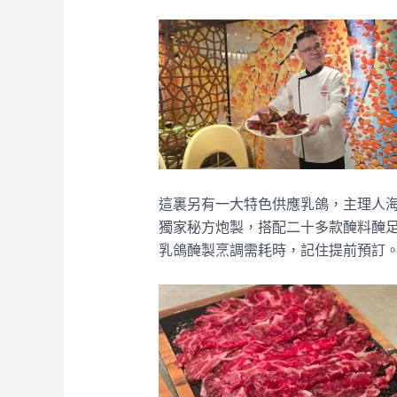
這裏另有一大特色供應乳鴿，主理人
獨家秘方炮製，搭配二十多款醃料醃
乳鴿醃製烹調需耗時，記住提前預訂