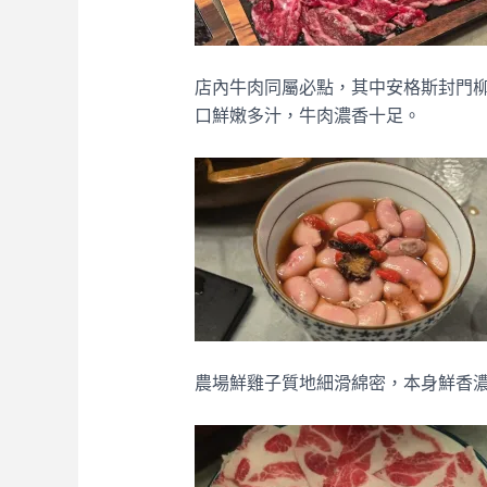
店內牛肉同屬必點，其中安格斯封門
口鮮嫩多汁，牛肉濃香十足。
農場鮮雞子質地細滑綿密，本身鮮香