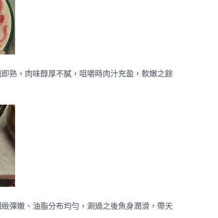
涮即熟，肉味醇厚不膩，咀嚼時肉汁充盈，軟嫩之餘
細緻彈嫩、油脂分布均勻，涮過之後魚身潤滑，帶天