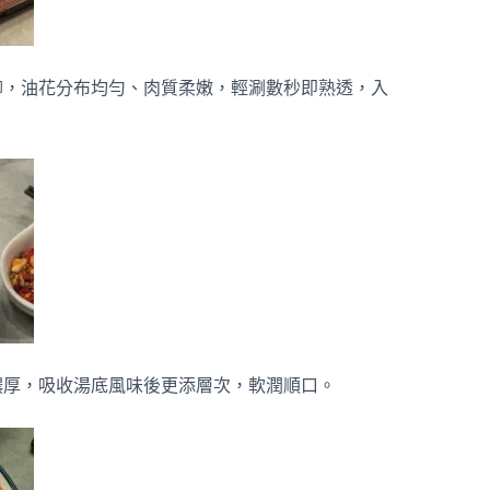
柳，油花分布均勻、肉質柔嫩，輕涮數秒即熟透，入
濃厚，吸收湯底風味後更添層次，軟潤順口。