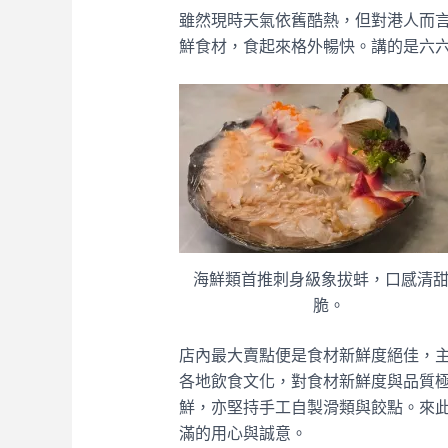
雖然現時天氣依舊酷熱，但對港人而
鮮食材，食起來格外暢快。講的是六
海鮮類首推刺身級象拔蚌，口感清
脆。
店內最大賣點便是食材新鮮度絕佳，
各地飲食文化，對食材新鮮度與品質
鮮，亦堅持手工自製滑類與餃點。來
滿的用心與誠意。