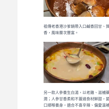
祖傳老香港沙爹鍋帶入口鹹香回甘、
香，風味層次豐富。
另一款人參養生白湯，以老雞、滋補
潤；人參甘香柔和不蓋過食材鮮甜，
口順喉養身，適合不喜辛辣、偏愛溫