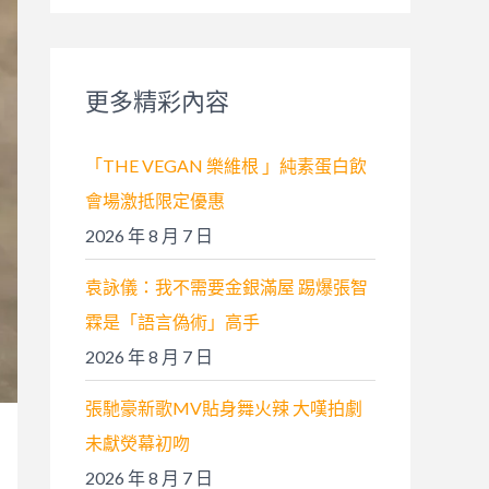
關
鍵
字
更多精彩內容
:
「THE VEGAN 樂維根 」純素蛋白飲
會場激抵限定優惠
2026 年 8 月 7 日
袁詠儀：我不需要金銀滿屋 踢爆張智
霖是「語言偽術」高手
2026 年 8 月 7 日
張馳豪新歌MV貼身舞火辣 大嘆拍劇
未獻熒幕初吻
2026 年 8 月 7 日