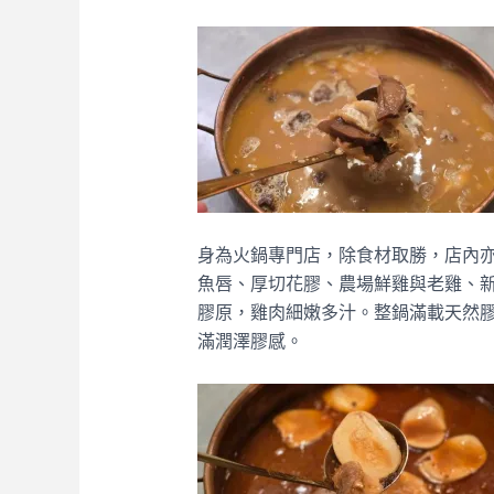
身為火鍋專門店，除食材取勝，店內
魚唇、厚切花膠、農場鮮雞與老雞、
膠原，雞肉細嫩多汁。整鍋滿載天然
滿潤澤膠感。