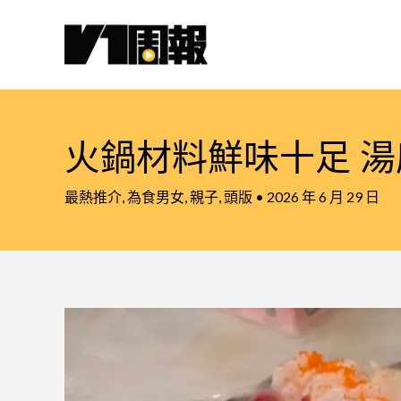
跳
至
主
要
內
容
火鍋材料鮮味十足 
最熱推介
,
為食男女
,
親子
,
頭版
•
2026 年 6 月 29 日