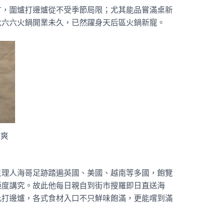
言，圍爐打邊爐從不受季節局限；尤其能品嘗滿桌新
六六六火鍋開業未久，已然躍身天后區火鍋新寵。
甜爽
主理人海哥足跡踏遍英國、美國、越南等多國，飽覽
極度講究。故此他每日親自到街市搜羅即日直送海
此打邊爐，各式食材入口不只鮮味飽滿，更能嚐到滿