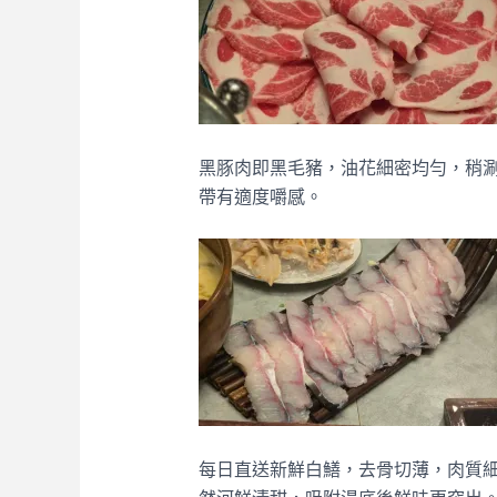
黑豚肉即黑毛豬，油花細密均勻，稍
帶有適度嚼感。
每日直送新鮮白鱔，去骨切薄，肉質