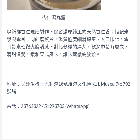
杏仁湯丸露
以新鮮杏仁現磨製作，保留濃厚純正的天然杏仁香；搭配米
漿與雪耳一同細磨熬煮，湯質極度細滑綿密、入口即化。雪
耳帶來輕微爽脆嚼感，對比軟糯的湯丸，軟潤中帶有層次，
清甜溫潤，緩和菜式風味，讓味蕾徹底放鬆。
地址：
尖沙咀梳士巴利道18號維港文化匯K11 Musea 7樓702
號舖
電話：
23763322 / 51993703 (WhatsApp)