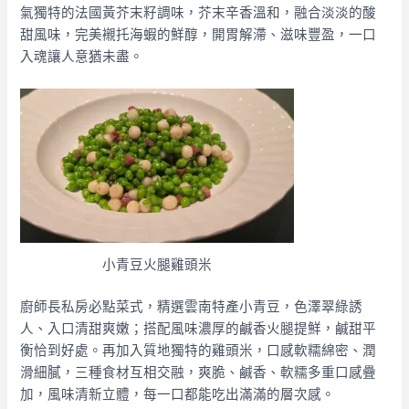
氣獨特的法國黃芥末籽調味，芥末辛香溫和，融合淡淡的酸
甜風味，完美襯托海蝦的鮮醇，開胃解滯、滋味豐盈，一口
入魂讓人意猶未盡。
小青豆火腿雞頭米
廚師長私房必點菜式，精選雲南特產小青豆，色澤翠綠誘
人、入口清甜爽嫩；搭配風味濃厚的鹹香火腿提鮮，鹹甜平
衡恰到好處。再加入質地獨特的雞頭米，口感軟糯綿密、潤
滑細膩，三種食材互相交融，爽脆、鹹香、軟糯多重口感疊
加，風味清新立體，每一口都能吃出滿滿的層次感。