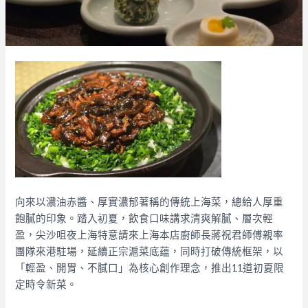
向來以濃油赤醬、厚實濃郁著稱的傳統上海菜，總給人厚重
飽膩的印象。踏入初夏，飲食口味講求清爽解膩、層次輕
盈，尖沙咀夜上海特意請來上海本店廚師長蔣祝君師傅親率
團隊來港駐場，延續正宗滬菜底蕴，同時打破傳統框架，以
「輕盈、開胃、不膩口」為核心創作理念，推出11道初夏限
定時令新菜。