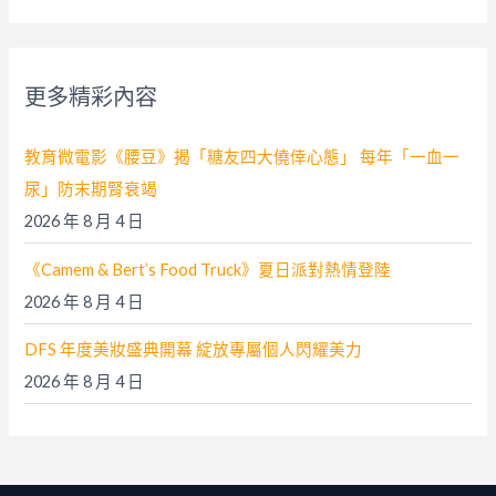
關
鍵
字
更多精彩內容
:
教育微電影《腰豆》揭「糖友四大僥倖心態」 每年「一血一
尿」防末期腎衰竭
2026 年 8 月 4 日
《Camem & Bert’s Food Truck》夏日派對熱情登陸
2026 年 8 月 4 日
DFS 年度美妝盛典開幕 綻放專屬個人閃耀美力
2026 年 8 月 4 日