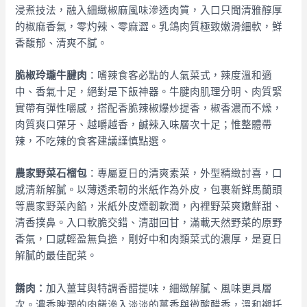
浸煮技法，融入細緻椒麻風味滲透肉質，入口只聞清雅醇厚
的椒麻香氣，零灼辣、零麻澀。乳鴿肉質極致嫩滑細軟，鮮
香馥郁、清爽不膩。
脆椒玲瓏牛腱肉
：
嗜辣食客必點的人氣菜式，辣度溫和適
中、香氣十足，絕對是下飯神器。牛腱肉肌理分明、肉質緊
實帶有彈性嚼感，搭配香脆辣椒爆炒提香，椒香濃而不燥，
肉質爽口彈牙、越嚼越香，鹹辣入味層次十足；惟整體帶
辣，不吃辣的食客建議謹慎點選。
農家野菜石榴包
：
專屬夏日的清爽素菜，外型精緻討喜，口
感清新解膩。以薄透柔韌的米紙作為外皮，包裹新鮮馬蘭頭
等農家野菜內餡，米紙外皮煙韌軟潤，內裡野菜爽嫩鮮甜、
清香撲鼻。入口軟脆交錯、清甜回甘，滿載天然野菜的原野
香氣，口感輕盈無負擔，剛好中和肉類菜式的濃厚，是夏日
解膩的最佳配菜。
餚肉：
加入薑茸與特調香醋提味，細緻解膩、風味更具層
次。濃香腴潤的肉餚滲入淡淡的薑香與微酸醋香，溫和襯托