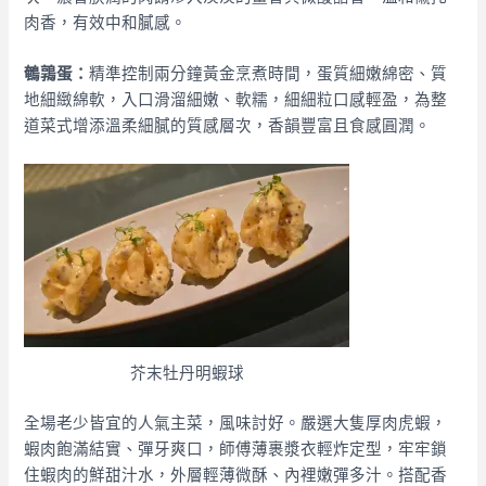
肉香，有效中和膩感。
鵪鶉蛋：
精準控制兩分鐘黃金烹煮時間，蛋質細嫩綿密、質
地細緻綿軟，入口滑溜細嫩、軟糯，細細粒口感輕盈，為整
道菜式增添溫柔細膩的質感層次，香韻豐富且食感圓潤。
芥末牡丹明蝦球
全場老少皆宜的人氣主菜，風味討好。嚴選大隻厚肉虎蝦，
蝦肉飽滿結實、彈牙爽口，師傅薄裹漿衣輕炸定型，牢牢鎖
住蝦肉的鮮甜汁水，外層輕薄微酥、內裡嫩彈多汁。搭配香