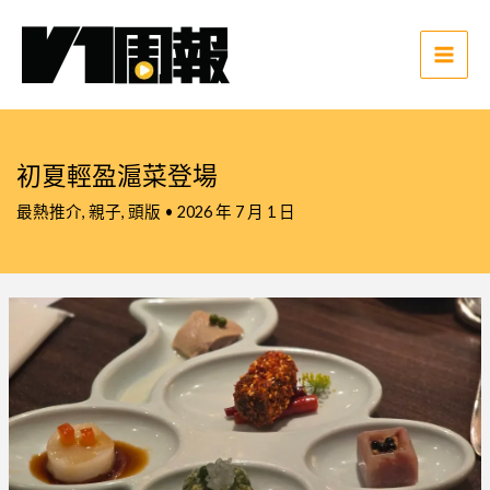
跳
至
主
Main
要
Men
內
容
初夏輕盈滬菜登場
最熱推介
,
親子
,
頭版
•
2026 年 7 月 1 日