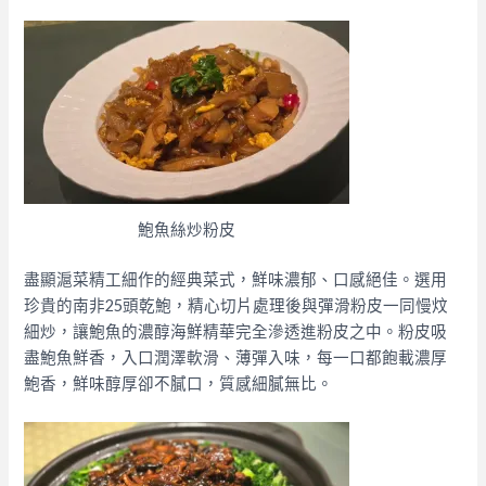
鮑魚絲炒粉皮
盡顯滬菜精工細作的經典菜式，鮮味濃郁、口感絕佳。選用
珍貴的南非25頭乾鮑，精心切片處理後與彈滑粉皮一同慢炆
細炒，讓鮑魚的濃醇海鮮精華完全滲透進粉皮之中。粉皮吸
盡鮑魚鮮香，入口潤澤軟滑、薄彈入味，每一口都飽載濃厚
鮑香，鮮味醇厚卻不膩口，質感細膩無比。