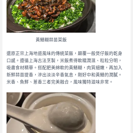
黃鱔糊蒜苗菜飯
還原正宗上海地道風味的傳統菜飯，顛覆一般煲仔飯的乾身
口感。遵循上海古法烹製，米飯煮得軟糯潤濕、粒粒分明，
吸盡食材精華。搭配肥美綿軟的黃鱔糊，肉質細嫩，再加入
新鮮蒜苗提香，滲出淡淡辛香氣息，剛好中和黃鱔的潤膩。
米香、魚鮮、蔥香三者完美融合，風味獨特滋味非常。