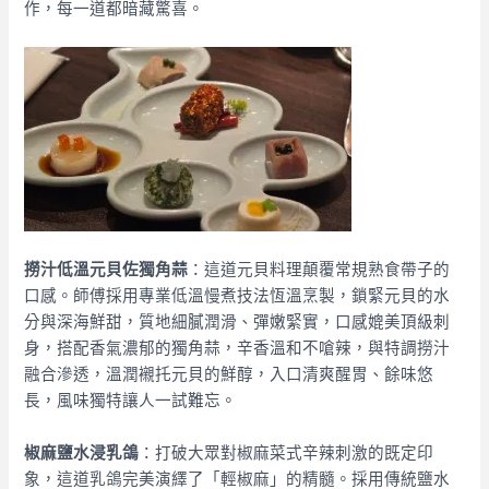
作，每一道都暗藏驚喜。
撈汁低溫元貝佐獨角蒜
：
這道元貝料理顛覆常規熟食帶子的
口感。師傅採用專業低溫慢煮技法恆溫烹製，鎖緊元貝的水
分與深海鮮甜，質地細膩潤滑、彈嫩緊實，口感媲美頂級刺
身，搭配香氣濃郁的獨角蒜，辛香溫和不嗆辣，與特調撈汁
融合滲透，溫潤襯托元貝的鮮醇，入口清爽醒胃、餘味悠
長，風味獨特讓人一試難忘。
椒麻鹽水浸乳鴿
：
打破大眾對椒麻菜式辛辣刺激的既定印
象，這道乳鴿完美演繹了「輕椒麻」的精髓。採用傳統鹽水