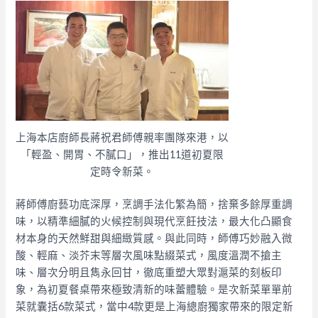
上海本店廚師長蔣祝君師傅親率團隊來港，以
「輕盈、開胃、不膩口」，推出11道初夏限
定時令新菜。
蔣師傅廚藝功底深厚，烹調手法化繁為簡，捨棄多餘厚重調
味，以精準細膩的火候控制與現代烹飪技法，最大化凸顯食
材本身的天然鮮甜與細緻質感。與此同時，師傅巧妙融入微
酸、輕麻、淡芥末等層次風味點綴菜式，風度溫潤不搶主
味、層次分明且雋永回甘，徹底重塑大眾對滬菜的刻板印
象，為初夏餐桌帶來極致清新的味蕾體驗。是次新菜單單前
菜就囊括6款菜式，當中4款更是上海總廚獨家帶來的限定新