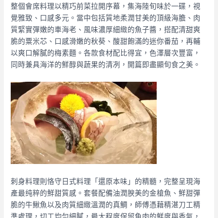
整個會席料理以精巧前菜拉開序幕，集海陸旬味於一碟，視
覺雅致、口感多元。當中包括質地柔潤甘美的頂級海膽、肉
質緊實彈嫩的車海老、風味濃厚細緻的魚子醬，搭配清甜爽
脆的粟米芯、口感滑嫩的秋葵、酸甜飽滿的迷你番茄，再輔
以爽口解膩的梅素麵。各款食材配比得宜，色澤層次豐富，
同時兼具海洋的鮮醇與蔬果的清冽，開篇即盡顯旬食之美。
刺身料理則恪守日式料理「還原本味」的精髓，完整呈現海
產最纯粹的鮮甜質感。套餐配備油潤腴美的金槍魚、鮮甜彈
脆的牛鰍魚以及肉質細緻溫潤的真鯛，師傅憑藉精湛刀工精
準處理，切工均勻細膩，最大程度保留魚肉的鮮度與香氣，