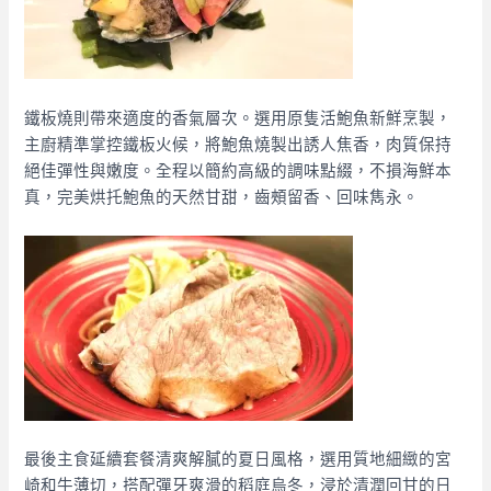
鐵板燒則帶來適度的香氣層次。選用原隻活鮑魚新鮮烹製，
主廚精準掌控鐵板火候，將鮑魚燒製出誘人焦香，肉質保持
絕佳彈性與嫩度。全程以簡約高級的調味點綴，不損海鮮本
真，完美烘托鮑魚的天然甘甜，齒頰留香、回味雋永。
最後主食延續套餐清爽解膩的夏日風格，選用質地細緻的宮
崎和牛薄切，搭配彈牙爽滑的稻庭烏冬，浸於清潤回甘的日