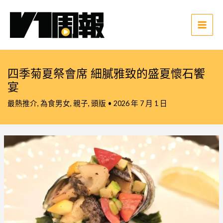
跳
至
主
Main
要
Men
內
容
四季菊夏祭會席 細膩雅致的盛夏懷石饗
宴
最熱推介
,
為食男女
,
親子
,
頭版
•
2026 年 7 月 1 日