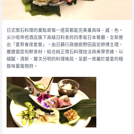
日式懷石料理的重點是每一道菜都能完美兼具味、感、色。
尖沙咀帝苑酒店旗下高級日料食府四季菊日本餐廳，全新推
出「夏祭會席套餐」，由日籍行政總廚野田昌宏師傅主理，
嚴選當造旬鮮食材，結合純正懷石料理技法與美學思維，以
細膩、清新、層次分明的料理格局，呈獻一席屬於盛夏的極
致味蕾風物詩。