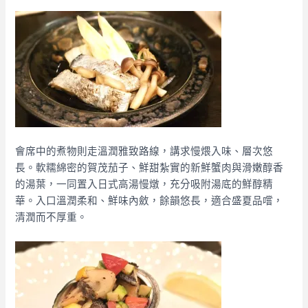
會席中的煮物則走溫潤雅致路線，講求慢煨入味、層次悠
長。軟糯綿密的賀茂茄子、鮮甜紮實的新鮮蟹肉與滑嫩醇香
的湯葉，一同置入日式高湯慢燉，充分吸附湯底的鮮醇精
華。入口溫潤柔和、鮮味內斂，餘韻悠長，適合盛夏品嚐，
清潤而不厚重。