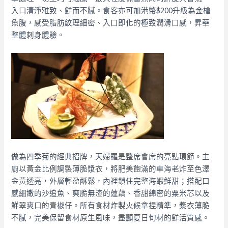
入口清淨雅致、鮮而不膩。食客亦可加港幣$200升級為金槍
魚腹，感受脂肪紋理細密、入口即化的極致潤滑口感，昇華
整體刺身體驗。
做為四季菊的經典招牌，天婦羅是整席會席的亮點環節。主
廚以黃金比例調製薄脆漿衣，將肥美飽滿的車海老炸至色澤
金黃透亮，外層輕盈酥鬆，內裡鎖住完整海蝦鮮甜；搭配口
感細嫩的沙追魚、爽脆無渣的蓮藕、香甜綿密的粟米芯以及
鮮翠爽口的青椒仔。所有食材炸製火候拿捏精準，漿衣薄脆
不膩，完美保留食材原生風味，盡顯夏日旬材的鮮活質感。