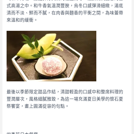
式高湯之中。和牛香氣溫潤豐腴，烏冬口感彈滑細緻，湯底
清而不淡、鮮而不膩，在肉香與麵香的平衡之間，為味蕾帶
來溫和的緩衝。
最後以季節限定甜品作結，清甜輕盈的口感中和整席料理的
豐潤層次，風格細膩雅致，為這一場充滿夏日美學的懷石夏
祭饗宴，畫上圓滿從容的句點。