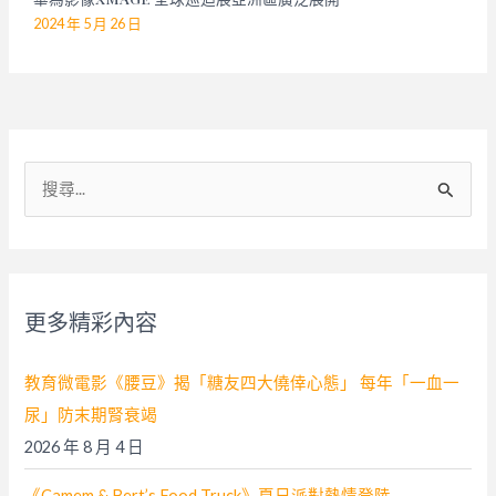
2024 年 5 月 26 日
搜
尋
關
鍵
字
更多精彩內容
:
教育微電影《腰豆》揭「糖友四大僥倖心態」 每年「一血一
尿」防末期腎衰竭
2026 年 8 月 4 日
《Camem & Bert’s Food Truck》夏日派對熱情登陸