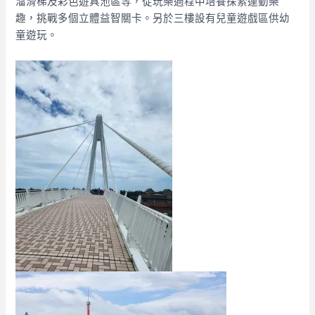
溜滑梯及彩色遊具池區等，從玩樂過程中培養探索運動樂
趣，挑戰多個立體益智關卡。另於三樓設有兒童遊戲區供幼
童遊玩。