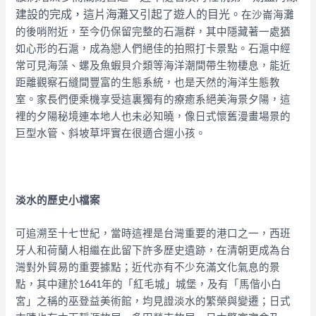
建設的完成，這片海灘又引起了遊人的目光。
在沙崙海灘
的後哨附近，至今仍保留完整的石滬群，其中隱藏著一處猶
如心形的石滬，成為戀人們絕佳的拍照打卡景點。石滬中經
常可見海藻、螺及魚蝦貝介類等海洋潮間帶生物棲息，能近
距離觀察石縫間豐富的生態系統，也是天然的海洋生態教
室。
家長們便乘機享受這裏獨有的療癒系絕美海景夕陽，這
裡的夕陽秘境連本地人也未必知曉，像日式懷舊漫畫場景的
巨型水管、斜坡草坪實在很適合遛小孩。
淡水的歷史小檔案
可追溯至十七世紀，當時這裡是台灣重要的港口之一，西班
牙人和荷蘭人相繼在此留下許多歷史遺跡，在清朝更成為台
灣對外貿易的重要據點；近代亦有不少充滿文化氣息的景
點，其中建於1641年的「紅毛城」城堡，及有「馬偕小白
宮」之稱的巫登益美術館，均見證淡水的繁榮與變遷；日式