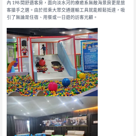
內 198 間舒適客房，面向淡水河的療癒系無敵海景房更是旅
客搶手之選。由於搭乘大眾交通運輸工具就能輕鬆抵達，吸
引了無論是住宿、用餐或一日遊的訪客光顧。