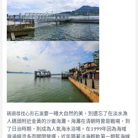
要一睹大自然的美，別遺忘了在淡水漁
碼頭尋找心形石滬
人碼頭附近金黃的沙崙海灘。海灘在清朝時曾是戰場，到
了日治時期，則成為人氣海水浴場。在1999年因為海域
漩渦暗流多而關閉營運，近年隨著淡海輕軌第一期藍海線