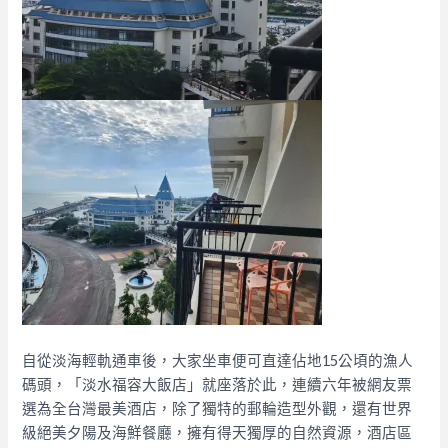
自從淡海輕軌通車後，大家坐車便可直達佔地15公頃的漁人
碼頭，「淡水福容大飯店」就座落於此，連續六年被網友票
選為全台灣最美酒店，除了獨特的郵輪造型外觀，還有世界
級絕美夕陽及海鮮餐廳，擁有得天獨厚的自然資源，酒店區