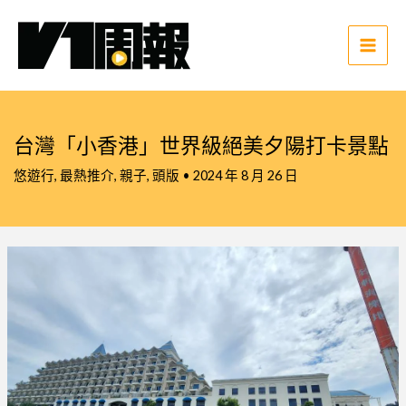
跳
至
主
Main
要
Men
內
容
台灣「小香港」世界級絕美夕陽打卡景點
悠遊行
,
最熱推介
,
親子
,
頭版
•
2024 年 8 月 26 日