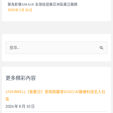
華為影像XMAGE 全球巡迴展亞洲區廣泛展開
2024 年 5 月 26 日
搜
尋
關
鍵
字
更多精彩內容
:
LIVE4WELL《紫數日》登陸銅鑼灣SOGO AI醫療科技走入社
區
2026 年 8 月 10 日