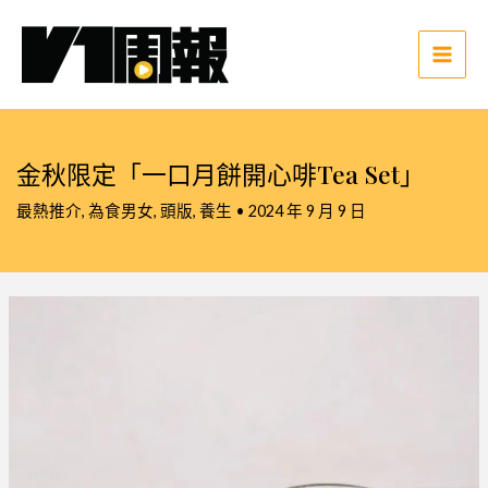
跳
至
主
Main
要
Men
內
容
金秋限定「一口月餅開心啡Tea Set」
最熱推介
,
為食男女
,
頭版
,
養生
•
2024 年 9 月 9 日