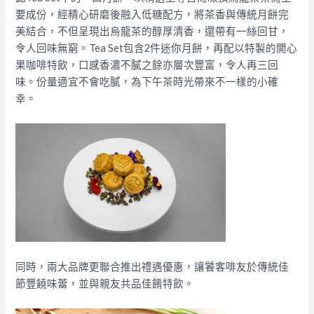
要成份，經精心研磨後融入低糖配方，將茶香與傳統月餅完
美結合，不但呈現出烏龍茶的醇厚清香，還帶有一絲回甘，
令人回味無窮。Tea Set包含2件迷你月餅，再配以特製的開心
果咖啡特飲，口感香濃不膩之餘亦層次豐富，令人再三回
味。份量適宜不會吃膩，為下午茶時光帶來不一樣的小確
幸。
同時，兩大品牌更聯合推出禮遇優惠，讓饕客啡友於傳統佳
節豐饒味蕾，並與親友共品佳餚特飲。