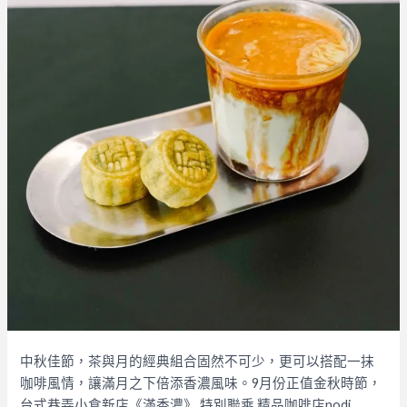
中秋佳節，茶與月的經典組合固然不可少，更可以搭配一抹
咖啡風情，讓滿月之下倍添香濃風味。9月份正值金秋時節，
台式巷弄小食新店《滿香濃》 特別聯乘 精品咖啡店nodi