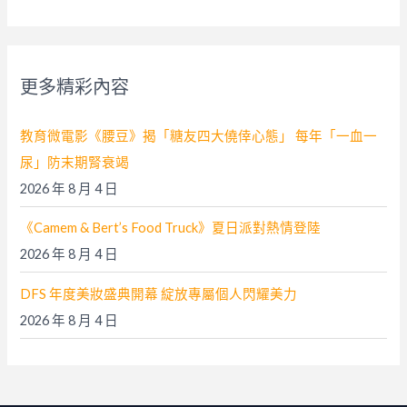
關
鍵
字
更多精彩內容
:
教育微電影《腰豆》揭「糖友四大僥倖心態」 每年「一血一
尿」防末期腎衰竭
2026 年 8 月 4 日
《Camem & Bert’s Food Truck》夏日派對熱情登陸
2026 年 8 月 4 日
DFS 年度美妝盛典開幕 綻放專屬個人閃耀美力
2026 年 8 月 4 日