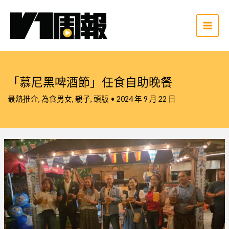
跳
至
主
Main
要
Men
內
容
「慕尼黑啤酒節」任食自助晚餐
最熱推介
,
為食男女
,
親子
,
頭版
•
2024 年 9 月 22 日