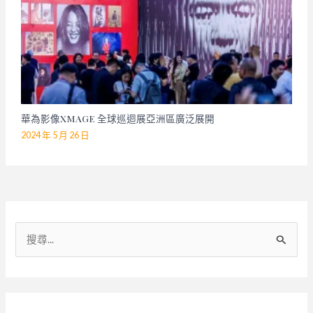
華為影像XMAGE 全球巡迴展亞洲區廣泛展開
2024 年 5 月 26 日
搜
尋
關
鍵
字