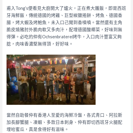
甫入Tong’s便看見大廚開大了爐火，正在煮大鑊飯，即是西班
牙海鮮飯，傳統德國的烤雞、巨型椒鹽捲餅、烤魚、德國香
腸，烤大蝦及烤鮑魚，未入口己聞到香噴噴。當然還有主角
脆皮燒豬肘外脆肉軟又多肉汁，配埋德國酸椰菜，好味到無
得彈。必吃的仲有Ochsenbraterei烤牛，入口肉汁豐富又夠
腍，肉味香濃堅無得頂，好好味。
當然自助餐仲有香港人至愛的海鮮冷盤，各式青口、阿拉斯
加長腳蟹腿、凍蝦、多款日本刺身、仲有即切西班牙火腿配
埋哈蜜瓜，真是食得好有滋味。