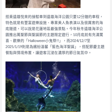
搭乘遠雄悅來的接駁車到遠雄海洋公園只要12分鐘的車程，
特色就是有豐富遊樂設施、專業美人魚表演以及很厲害的海
底隧道，可以說是花蓮地區最強景點。今年秋冬遠雄海洋公
園推出萬聖節與聖誕節的主題限定遊行，10月底前有充滿驚
喜、歡樂的「Halloween小鬼祭!!」，而2024/12/7至
2025/1/19則是為繽紛溫馨「藍色海洋聖誕」，搭配節慶主題
餐點與情境佈置，讓遊客沉浸在濃厚的節日氣氛中。