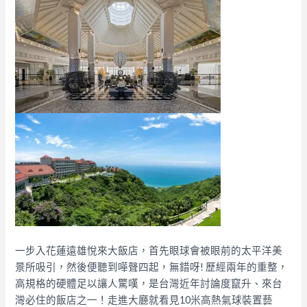
一步入花蓮遠雄悅來大飯店，首先眼球會被眼前的太平洋美
景所吸引，然後便聽到嘩聲四起，無錯呀! 歷經兩年的重整，
高規格的硬體足以讓人驚嘆，是台灣近年討論度竄升、來台
灣必住的飯店之一！走進大廳就看見10米高熱氣球裝置藝