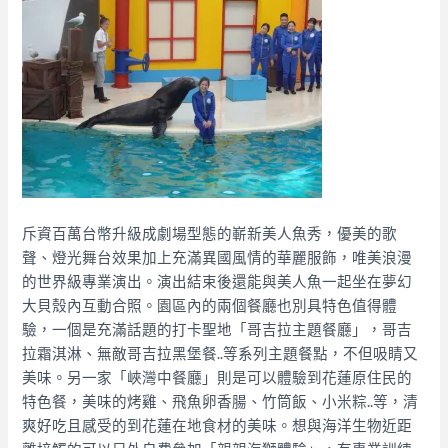
斥資百萬台幣升級成劇場型態的嶄新美人魚秀，優美的歌
聲、燈光舞台效果加上充滿異國風情的華麗服飾，唯美浪漫
的世界級專業演出。演出結束後還能與美人魚一起坐在夢幻
大貝殼內互動合照。園區內的兩個餐廳也別具特色值得體
驗，一個是充滿話題的打卡聖地「哥吉拉主題餐廳」，哥吉
拉霜淇淋、無敵哥吉拉黑堡餐..等系列主題餐點，不但吸睛又
美味。另一家「峽灣中餐廳」則是可以體驗到花蓮原住民的
特色餐，美味的烤雞、飛魚卵香腸、竹筒飯、小米粽..等，清
爽好吃且感受的到花蓮在地食材的美味。想與海洋生物近距