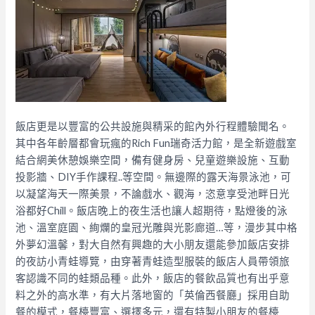
飯店更是以豐富的公共設施與精采的館內外行程體驗聞名。
其中各年齡層都會玩瘋的Rich Fun瑞奇活力館，是全新遊戲室
結合網美休憩娛樂空間，備有健身房、兒童遊樂設施、互動
投影牆、DIY手作課程..等空間。無邊際的露天海景泳池，可
以凝望海天一際美景，不論戲水、觀海，恣意享受池畔日光
浴都好Chill。飯店晚上的夜生活也讓人超期待，點燈後的泳
池、溫室庭園、絢爛的皇冠光雕與光影廊道…等，漫步其中格
外夢幻溫馨，對大自然有興趣的大小朋友還能參加飯店安排
的夜訪小青蛙導覽，由穿著青蛙造型服裝的飯店人員帶領旅
客認識不同的蛙類品種。此外，飯店的餐飲品質也有出乎意
料之外的高水準，有大片落地窗的「英倫西餐廳」採用自助
餐的模式，餐檯豐富、選擇多元，還有特製小朋友的餐檯