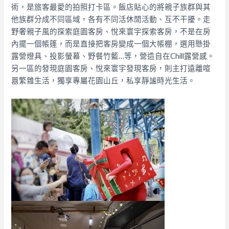
術，是旅客最愛的拍照打卡區。飯店貼心的將親子族群與其
他族群分成不同區域，各有不同活休閒活動、互不干擾。走
野奢親子風的探索庭園客房、悅來寰宇探索客房，不是在房
內擺一個帳篷，而是直接把客房變成一個大帳棚，選用懸掛
露營燈具、投影螢幕、野餐竹籃…等，營造自在Chill露營感。
另一區的發現庭園客房、悅來寰宇發現客房，則主打遠離喧
囂繁雜生活，獨享專屬花園山丘，私享靜謐時光生活。