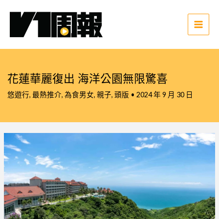
跳
至
主
Main
要
Men
內
容
花蓮華麗復出 海洋公園無限驚喜
悠遊行
,
最熱推介
,
為食男女
,
親子
,
頭版
•
2024 年 9 月 30 日