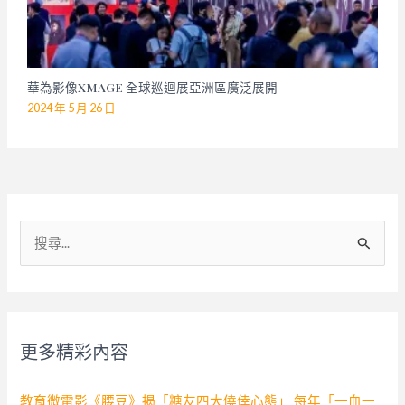
華為影像XMAGE 全球巡迴展亞洲區廣泛展開
2024 年 5 月 26 日
搜
尋
關
鍵
字
更多精彩內容
:
教育微電影《腰豆》揭「糖友四大僥倖心態」 每年「一血一