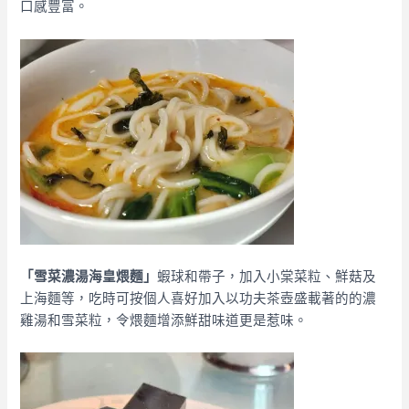
口感豐富。
「雪菜濃湯海皇煨麵」
蝦球和帶子，加入小棠菜粒、鮮菇及
上海麵等，吃時可按個人喜好加入以功夫茶壺盛載著的的濃
雞湯和雪菜粒，令煨麵增添鮮甜味道更是惹味。