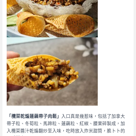
「欖菜乾煸蓮藕帶子肉鬆」
入口真是幾惹味，包括了加拿大
帶子粒、冬筍粒、馬蹄粒、蓮藕粒、紅椒、腰果碎製成，加
入欖菜醬汁乾煸翻炒至入味，吃時放入炸米甜筒，脆卜卜的