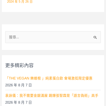
2024 年 5 月 26 日
搜
尋
關
鍵
字
更多精彩內容
:
「THE VEGAN 樂維根 」純素蛋白飲 會場激抵限定優惠
2026 年 8 月 7 日
袁詠儀：我不需要金銀滿屋 踢爆張智霖是「語言偽術」高手
2026 年 8 月 7 日