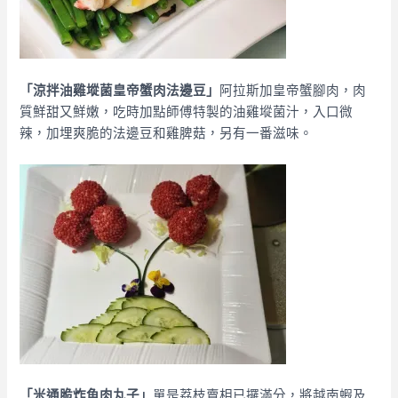
「涼拌油雞㙡菌皇帝蟹肉法邊豆」
阿拉斯加皇帝蟹腳肉，肉
質鮮甜又鮮嫩，吃時加點師傅特製的油雞㙡菌汁，入口微
辣，加埋爽脆的法邊豆和雞脾菇，另有一番滋味。
「米通脆炸魚肉丸子」
單是荔枝賣相已攞滿分，將越南蝦及