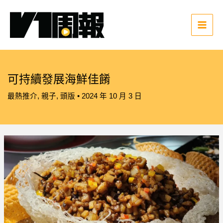
跳
至
主
Main
要
Men
內
容
可持續發展海鮮佳餚
最熱推介
,
親子
,
頭版
•
2024 年 10 月 3 日