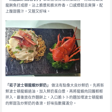
龍脷魚打成膠，沾上脆漿和脆米柞香，口感煙韌且爽彈，配
上酸甜醬汁，又靚又好味。
「崧子波士頓龍蝦炒鮮奶」
做法有點像大良炒鮮奶，先將新
鮮波士頓龍蝦過油，加入鮮奶蛋白漿，再將龍蝦肉回鑊輕輕
拌入，最後放在炸麵餅上，入口脆卜卜的麵加埋波士頓龍蝦
的鮮甜及炒鮮奶的香滑，好味指數攞滿分。