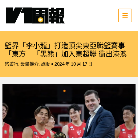
跳
至
主
Main
要
Men
內
容
籃界「李小龍」打造頂尖東亞職籃賽事
「東方」「黑熊」加入東超聯 衝出港澳
悠遊行
,
最熱推介
,
頭版
•
2024 年 10 月 17 日