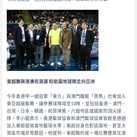
東超聯與港澳有淵源 盼助兩地球隊走向亞洲
今年香港甲一總冠軍「東方」與澳門職籃「黑熊」也會加入
東亞超級聯賽，讓參賽球隊增至10隊，並包括香港、澳門、
台灣、日本、韓國、和菲律賓，六個地區或國家的頂尖球
隊。李小龍表示，香港籃球協會和澳門籃球協會皆銳意通過
加入東超提高當地籃球水準；東超自身也對這兩地，甚至大
灣區市場非常歡迎。他提到，東超聯的第一場比賽便是在澳