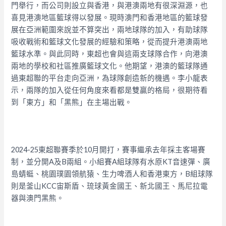
門舉行，而公司則設立與香港，與港澳兩地有很深淵源，也
喜見港澳地區籃球得以發展。現時澳門和香港地區的籃球發
展在亞洲範圍來說並不算突出，兩地球隊的加入，有助球隊
吸收戰術和籃球文化發展的經驗和策略，從而提升港澳兩地
籃球水準。與此同時，東超也會與這兩支球隊合作，向港澳
兩地的學校和社區推廣籃球文化。他期望，港澳的籃球隊通
過東超聯的平台走向亞洲，為球隊創造新的機遇。李小龍表
示，兩隊的加入從任何角度來看都是雙贏的格局，很期待看
到「東方」和「黑熊」在主場出戰。
2024-25東超聯賽季於10月開打，賽事繼承去年採主客場賽
制，並分開A及B兩組。小組賽A組球隊有水原KT音速彈、廣
島蜻蜓、桃園璞園領航猿、生力啤酒人和香港東方，B組球隊
則是釜山KCC宙斯盾、琉球黃金國王、新北國王、馬尼拉電
器與澳門黑熊。