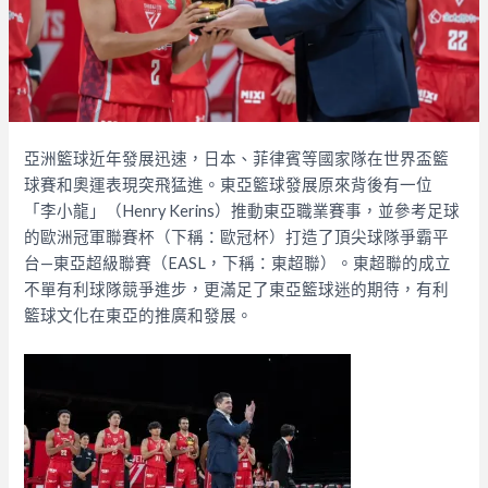
亞洲籃球近年發展迅速，日本、菲律賓等國家隊在世界盃籃
球賽和奧運表現突飛猛進。東亞籃球發展原來背後有一位
「李小龍」（Henry Kerins）推動東亞職業賽事，並參考足球
的歐洲冠軍聯賽杯（下稱：歐冠杯）打造了頂尖球隊爭霸平
台—東亞超級聯賽（EASL，下稱：東超聯）。東超聯的成立
不單有利球隊競爭進步，更滿足了東亞籃球迷的期待，有利
籃球文化在東亞的推廣和發展。