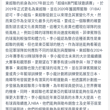
東超聯的前身為2017年創立的「超級8澳門籃球邀請賽」，於
2019年正式更名為東超聯，並在2020年獲國際籃聯（FIBA）
認可。李小龍指，東超聯從創立以來理念其實變化不大，然
而東亞作為全球文化最多元的地區，要成立一個聯賽的確要
面對語言或文化差異問題。這種文化差異也體現在球隊的技
術風格上，例如日韓的球隊較崇尚速度和戰術、菲律賓隊伍
的球風則較強悍和體力化。李小龍認為整合這種差異性是東
超聯的挑戰，但也是東亞籃球的魅力，作為球迷能夠看著這
些冠軍球隊如何應對不同的球風別具醍醐味。東超聯在2024-
25年賽季有10隊球隊參與，李小龍坦言未來的大計是繼續擴
大賽事和觀眾群，更期望在下賽季有達16隊參與。除了舉辦
賽事，東超聯也致力於籃球的培育工作，並在菲律賓開展兒
童或青少年籃球訓練營，李小龍計劃將訓練營拓展至日本、
南韓等地發掘更多有潛質的年輕運動員。他透露將計劃進一
步發展為東超聯青少年聯賽，為年輕球員提供站上世界賽場
的機會。同時，東超聯也希望東亞的籃球球星能夠在區內發
揮更大影響力。李小龍指近年東亞球員的水準大大提高，也
有球員陸續進入NBA，他們能夠與勒布朗詹士及史蒂芬居里
等同場競技，他們的經驗能夠為年輕球員帶來希望。