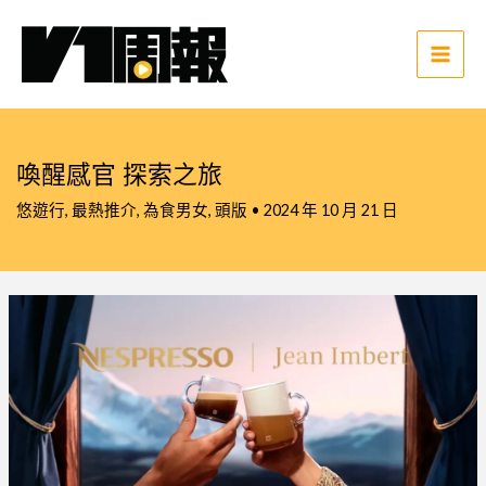
跳
至
主
Main
要
Men
內
容
喚醒感官 探索之旅
悠遊行
,
最熱推介
,
為食男女
,
頭版
•
2024 年 10 月 21 日