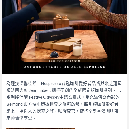
為迎接溫馨佳節，Nespresso誠邀咖啡愛好者品嚐與米芝蓮星
級法國大廚 Jean Imbert 攜手研創的全新限定版咖啡系列，此
系列將伴隨 Festive Odyssey主題為靈感，受充滿傳奇色彩的
Belmond 東方快車環遊世界之旅所啟發，將引領咖啡愛好者
踏上一場迷人的探索之旅，喚醒感官，擁抱全新香濃咖啡帶
來的愉悅享受。