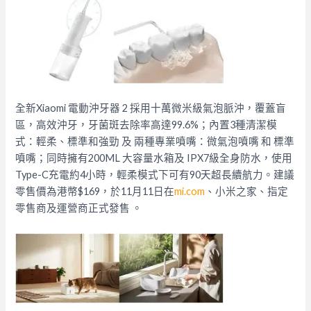
全新Xiaomi 電動沖牙器 2 採用十萬微米級氣泡脈沖，覆蓋盲
區，高效沖牙，
牙菌斑去除率高達99.6%；內置3種清潔模
式：輕柔、
標準和強勁 及 兩種專業噴嘴：微氣泡噴嘴 和 標準
噴嘴；同時擁有200ML 大容量水箱及 IPX7級全身防水，使用
Type-C充電約4小時，
輕柔模式下可有90天超長續航力。建議
零售價為港幣$169，
於11月11日在
mi.com
、小米之家、
指定
零售商及運營商正式發售 。