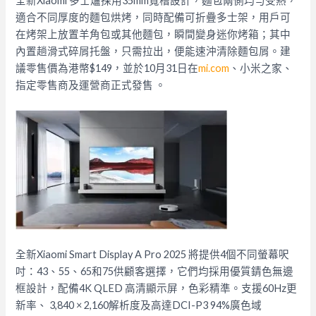
全新Xiaomi 多士爐採用35mm寬槽設計，麵包兩側均勻受熱，
適合不同厚度的麵包烘烤，同時配備可折疊多士架，
用戶可
在烤架上放置羊角包或其他麵包，瞬間變身迷你烤箱；
其中
內置趟滑式碎屑托盤，只需拉出，便能速沖清除麵包屑。
建
議零售價為港幣$149，並於10月31日在
mi.com
、
小米之家、
指定零售商及運營商正式發售 。
全新Xiaomi Smart Display A Pro 2025 將提供4個不同螢幕呎
吋：43、55、65和75供顧客選擇，
它們均採用優質錆色無邊
框設計，配備4K QLED 高清顯示屏，色彩精準。支援60Hz更
新率、 3,840 × 2,160解析度及高達DCI-P3 94%廣色域