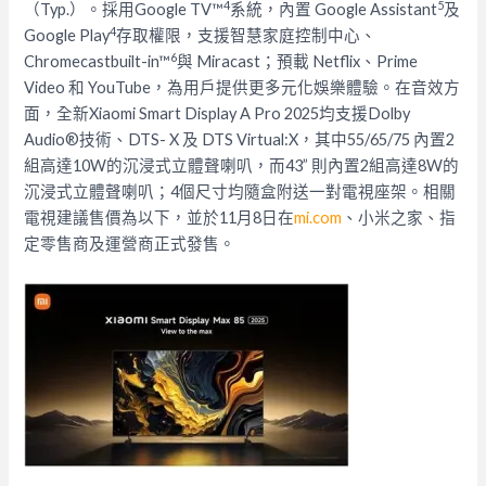
4
5
（Typ.）。採用Google TV™
系統，內置 Google Assistant
及
4
Google Play
存取權限，支援智慧家庭控制中心、
6
Chromecastbuilt-in™
與 Miracast；預載 Netflix、Prime
Video 和 YouTube，為用戶提供更多元化娛樂體驗。在音效方
面，全新Xiaomi Smart Display A Pro 2025均支援Dolby
Audio®技術、DTS- X 及 DTS Virtual:X，其中55/65/75 內置2
組高達10W的沉浸式立體聲喇叭，而43” 則內置2組高達8W的
沉浸式立體聲喇叭；
4個尺寸均隨盒附送一對電視座架。相關
電視建議售價為以下，並於11月8日在
mi.com
、
小米之家、指
定零售商及運營商正式發售。