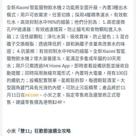
全新Xiaomi 智能寵物飲水機 2 功能將全面升級，內置3種出水
模式，用戶可依需求，任意切換；
採用4層精準濾水，有效軟
化水，高效抑制水中98%的細菌；
他們分別為： 1. 高密度微
孔PP過濾器：有效過濾雜質，
防止貓毛和食物顆粒進入水
箱；2. 活性碳顆粒：淨化水質、吸收異味、防止變色；3. 混合
離子交換樹脂：透過降低鈣、鎂和鈉離子含量來改善水的味
道； 4. 抗菌棉：有效抑制水中98%的細菌。全新Xiaomi 智能
寵物飲水機 2 增大容量達3L，能滿足多隻成年貓約10天用
水；
用戶只需透過Mi Home App，即時查看設備狀態並接收自
動提醒；
同時採用無線充電形式，內置特大電量，用有100日
的續航力；
設備配置簡單，能輕鬆拆卸，每週輕鬆清潔。
大
型圓角鏟鬥具有光滑的內壁，可防止污垢積聚；
產品將於11
月11日在
mi.com
、小米之家、指定零售商及運
營商正式發
售，建議零售價為港幣$249。
小米「雙11」狂歡節搶購全攻略