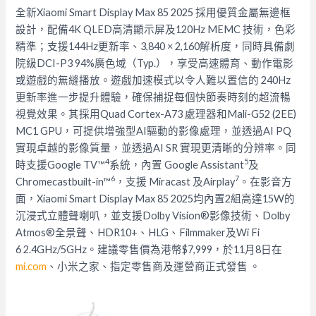
全新Xiaomi Smart Display Max 85 2025 採用優質金屬無邊框
設計，配備4K QLED高清顯示屏及120Hz MEMC 技術，色彩
精準；支援144Hz更新率、3,840 × 2,160解析度，同時具備劇
院級DCI-P3 94%廣色域（Typ.），享受高速體育、
動作電影
或遊戲的無縫播放。遊戲加速模式以令人難以置信的 240Hz
更新率進一步提升體驗，
確保捕捉每個快節奏時刻的超流暢
視覺效果。其採用Quad Cortex-A73 處理器和Mali-G52 (2EE)
MC1 GPU，可提供增強型AI驅動的影像處理，並透過AI PQ
實現卓越的影像質量，並透過AI SR 實現更清晰的分辨率。同
4
5
時支援Google TV™
系統，內置 Google Assistant
及
6
7
Chromecastbuilt-in™
，支援 Miracast 及Airplay
。在影音方
面，Xiaomi Smart Display Max 85 2025均內置2組高達15W的
沉浸式立體聲喇叭，
並支援Dolby Vision®影像技術、Dolby
Atmos®全景聲、HDR10+、HLG、
Filmmaker及Wi Fi
6 2.4GHz/5GHz。建議零售價為港幣$7,999，
於11月8日在
mi.com
、小米之家、
指定零售商及運營商正式發售 。