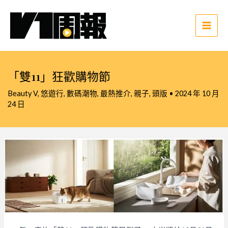
跳
至
主
Main
要
Men
內
容
「雙11」狂歡購物節
Beauty V
,
悠遊行
,
數碼潮物
,
最熱推介
,
親子
,
頭版
•
2024 年 10 月
24 日