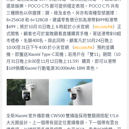
還是娛樂，POCO C75 都可提供穩定表現。POCO C75 共有
三種顏色以供選擇：錆、綠及金色。另亦有兩種型號選擇：
8+
256GB 和 6+128GB，建議零售價分別為港幣$899和港幣
$699；
將於10月31日晚上 8 時起於小米官網 （
mi.com/hk
）正
式開售，
顧客也可於當晚觀看直播購買手機，寄送港幣$50超
市禮券，
名額400名。與此同時，顧客凡於10月24日晚上
10:00至31日下午4:
00 於小米官網 （
mi.com/hk
）預約並購
機，即獲送Xiaomi Type-C耳機；若用戶在「雙11」期間（
10
月31日晚上8:00至11月12日晚上11:59）購買，
即可以港幣
$169換購Xiaomi 行動電源30,000mAh 18W 黑色。
全新Xiaomi 室外攝影機 CW500 雙攝版採用雙鏡頭搭配 f/1.6
大光圈設計，上一個帶有固定位置攝像頭，下一個帶有雲台