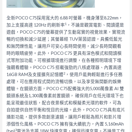
全新POCO C75採用寬大的 6.88 吋螢幕，機身薄至8.22mm，
1
加上支援高達 120Hz 的刷新率
，不論是觀賞電影、閱讀還是
遊戲，POCO C75的螢幕提供了生動寫實的視覺效果，
實現流
暢的切換和減少延遲；其螢幕經 TUV萊茵認證，具備低藍光
和無閃爍性能，
讓用戶可安心長時間使用，減少長時間觀看
時的眼睛疲勞。此外，
POCO C75 更具有深色模式和閱讀模
式等附加功能，可根據環境進行調整，
在各種照明環境下增
強觀看體驗。POCO C75 搭載強勁的八核處理器、內置高達
2
16GB RAM及支援擴充記憶體
，使用戶能夠輕鬆進行多任務
處理，
可在應用程式間的流暢切換，以及享受無間斷的娛樂
體驗。
在鏡頭方面，POCO C75配備強大的5,000萬像素 AI 雙
鏡頭系統及1,300萬像素前置鏡頭， 確保用戶在低光環境下也
能呈現最佳狀態，
配合夜景模式和模擬柔光環的軟件，
可為
自拍提供自然平衡和悅目的光線。此外，POCO C75具有底片
攝影功能，提供多款創意濾鏡，
讓用戶輕鬆為照片和影片增
添個性化風格。POCO C75 擁有強大續航力，內置 5,160mAh
3
(typ)
電池及支援 18W 快速充電，確保迅速充電。不論是工作