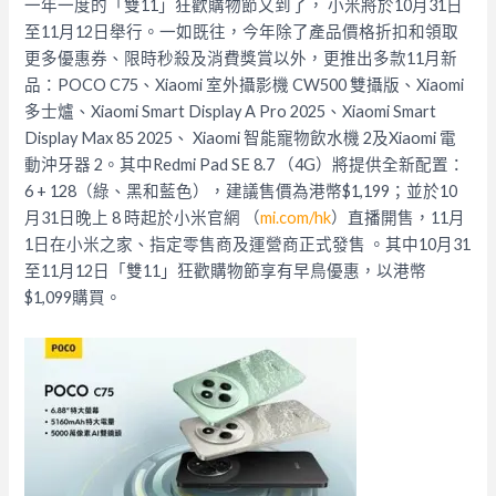
一年一度的「
雙11」狂歡購物節又到了， 小米將於10月31日
至11月12日舉行。
一如既往，今年除了產品價格折扣和領取
更多優惠券、
限時秒殺及消費獎賞以外，更推出多款11月新
品：POCO C75、Xiaomi 室外攝影機 CW500 雙攝版、Xiaomi
多士爐、Xiaomi Smart Display A Pro 2025、Xiaomi Smart
Display Max 85 2025、 Xiaomi 智能寵物飲水機 2及Xiaomi 電
動沖牙器 2。其中Redmi Pad SE 8.7 （4G）將提供全新配置：
6 + 128（綠、黑和藍色），建議售價為港幣$1,199；
並於10
月31日晚上 8 時起於小米官網 （
mi.com/hk
）直播開售，11月
1日在小米之家、
指定零售商及運營商正式發售 。其中10月31
至11月12日「雙11」
狂歡購物節享有早鳥優惠，以港幣
$1,099購買。