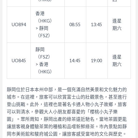
香港
（HKG）
逢星
UO894
08:55
13:45
> 靜岡
期六
（FSZ）
靜岡
（FSZ）
逢星
UO845
14:45
19:00
> 香港
期六
（HKG）
靜岡位於日本本州中部，是一個充滿自然美景和文化魅力的
城市。在這裡，旅客可以欣賞富士山的壯觀景色，甚至進行
登山挑戰。此外，這裡也是著名卡通人物小丸子故鄉，旅客
可以到清水，參觀大人小朋友都喜愛的「櫻桃小丸子樂
園」。眾所周知，靜岡出產的綠茶遠近馳名，當地茶園更能
讓旅客親身體驗茶葉的種植和品嚐新鮮綠茶。市內景點如靜
岡市美術館和駿府城公園，讓旅客感受當地的文化與歷史。