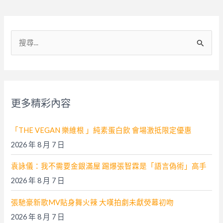
搜
尋
關
鍵
字
更多精彩內容
:
「THE VEGAN 樂維根 」純素蛋白飲 會場激抵限定優惠
2026 年 8 月 7 日
袁詠儀：我不需要金銀滿屋 踢爆張智霖是「語言偽術」高手
2026 年 8 月 7 日
張馳豪新歌MV貼身舞火辣 大嘆拍劇未獻熒幕初吻
2026 年 8 月 7 日