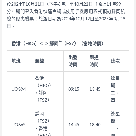
於2024年10月21日（下午6時）至10月22日（晚上11時59
分）期間登入香港快運官網或使用手機應用程式預訂靜岡航
線的優惠機票！旅游日期為2024年12月17日至2025年3月29
日。
**
香港（
HKG
）＜＞
靜岡
（
FSZ
）（當地時間）
出發
到達
航班
航線
班次
時間
時間
香港
逢星
（HKG）
期
UO894
09:15
13:45
> 靜岡
二、
（FSZ）
四
靜岡
逢星
（FSZ）
期
UO865
14:45
18:40
> 香港
二、
（HKG）
四