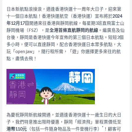
日本新航點浪接浪，適逢香港快運十一周年大日子，迎來第
十一個日本航點！香港快運航空（香港快運）宣布將於
2024
年
12
月
17
日
開通來往香港與靜岡航線，每星期3班直飛富士山
靜岡機場（FSZ），是
全港首條直航靜岡的航線
。繼廣島及仙
台後，靜岡是香港快運今年宣佈的第三個日本航點。短短3個
多小時，便可以直達靜岡，配合香港快運日本眾多航點，大
玩「open jaw」，隨行程所需，「遊」你選擇更多來往的航
點，盡情去飛！
為慶祝靜岡新航線開通，並適逢香港快運十一歲生日的大日
子，我們特意推出限時優惠，靜岡「經濟飛」單程票價低至
*
港幣
110
元
（包括一件隨身物品及一件登機行李）
！顧客可