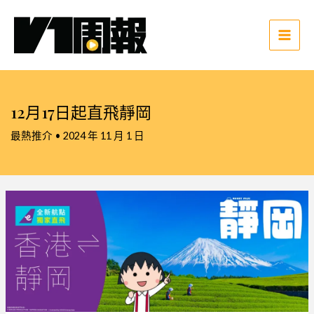
跳
至
主
Main
要
Men
內
容
12月17日起直飛靜岡
最熱推介
•
2024 年 11 月 1 日