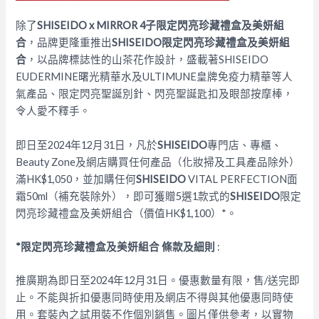
除了
SHISEIDO
x MIRROR 4
子
限定閃亮珍藏禮盒及美妍組
合
，品牌更隆重推出
SHISEIDO
限定閃亮珍藏禮盒及美妍組
合
，以品牌標誌性的山茶花作設計，盛載著SHISEIDO
EUDERMINE曙光精華水及ULTIMUNE皇牌免疫力精華等人
氣產品、限定閃亮聖誕別針、閃亮聖誕匙扣及眼部按摩棒，
令人愛不釋手。
即日至2024年12月31日，凡於
SHISEIDO
專門店、專櫃、
Beauty Zone及網店購買任何產品（化妝掃及工具產品除外）
滿HK$1,050，並加購任何
SHISEIDO
VITAL PERFECTION面
霜50ml（補充裝除外），即可獲贈5選1款式的
SHISEIDO
限定
閃亮珍藏禮盒及美妍組合（價值HK$1,100）*。
*
限定閃亮珍藏禮盒及美妍組合
條款及細則
:
推廣期為即日至2024年12月31日。優惠數量有限，售/送完即
止。不能與折扣優惠同時使用及網店不得與其他優惠同時使
用。套裝內之試用裝不作個別銷售。圖片僅供參考，以實物