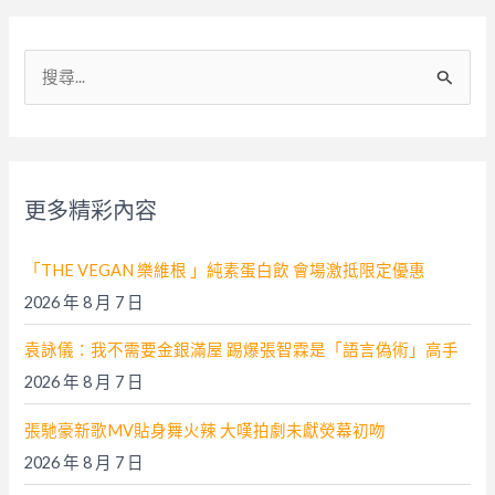
搜
尋
關
鍵
字
更多精彩內容
:
「THE VEGAN 樂維根 」純素蛋白飲 會場激抵限定優惠
2026 年 8 月 7 日
袁詠儀：我不需要金銀滿屋 踢爆張智霖是「語言偽術」高手
2026 年 8 月 7 日
張馳豪新歌MV貼身舞火辣 大嘆拍劇未獻熒幕初吻
2026 年 8 月 7 日