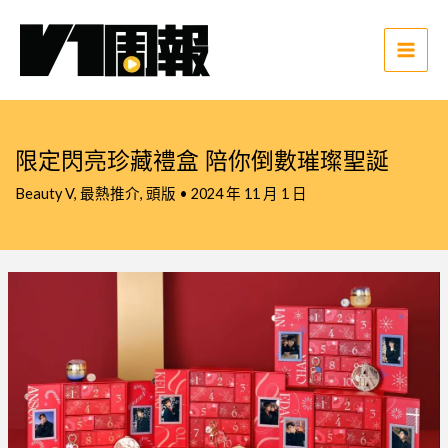
跳
至
主
Main
要
Men
內
容
限定閃亮珍藏禮盒 陪你倒數璀璨聖誕
Beauty V
,
最熱推介
,
頭版
•
2024 年 11 月 1 日