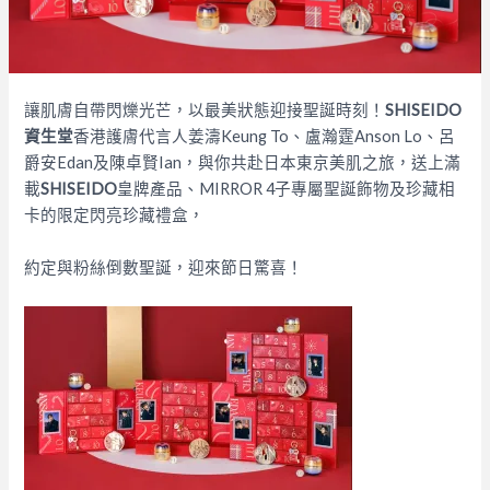
讓肌膚自帶閃爍光芒，以最美狀態迎接聖誕時刻！
SHISEIDO
資生堂
香港護膚代言人姜濤Keung To、盧瀚霆Anson Lo、呂
爵安Edan及陳卓賢Ian，與你共赴日本東京美肌之旅，送上滿
載
SHISEIDO
皇牌產品、MIRROR 4子專屬聖誕飾物及珍藏相
卡的限定閃亮珍藏禮盒，
約定與粉絲倒數聖誕，迎來節日驚喜！