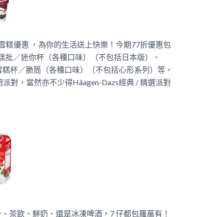
雪糕優惠 ，為你的生活送上快樂！今期77折優惠包
zs雪糕批／迷你杯（各種口味）（不包括日本版）、
N雪糕批／雪糕杯／脆筒（各種口味）（不包括心形系列）等，
，當然亦不少得Häagen-Dazs經典 / 精選派對
、茶飲、鮮奶、還是冰凍啤酒，7 仔都包羅萬有！