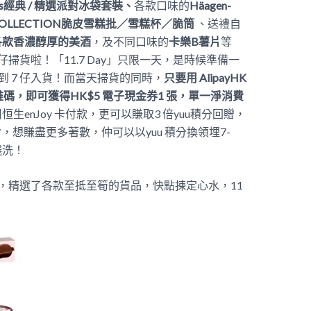
s
經典
/
精選派對冰袋套裝、
各款口味的
Häagen-
-COLLECTION脆皮雪糕批／雪糕杯／脆筒
、送禮自
各款香濃醇厚的美酒
，及不同口味的
卡樂
B
薯片
等
掃貨啦！「11.7 Day」只限一天，是時候準備一
始到 7 仔入貨！而當天掃貨的同時，
只要用 AlipayHK
上的二維碼，即可獲得HK$5 電子現金券1 張，單一淨消費
生enJoy 卡付款，更可以賺取3 倍yuu積分回贈，
*，想賺盡更多著數，仲可以以yuu 積分換領埋7-
錢洗！
，精選了各款至抵至筍的貨品，快點揀定心水，11