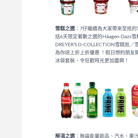
雪糕之選
：7仔繼續為大家帶來至抵的
括6天限定著數之選的Häagen-Da
DREYER’S D-COLLECTIO
為你送上折上折優惠 ！假日想約朋友開派對
冰袋套裝，令狂歡時光更加盡興！
解渴之選
：無論能量飲品、汽水、果汁