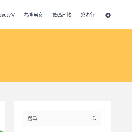
eauty V
為食男女
數碼潮物
悠遊行
搜
尋