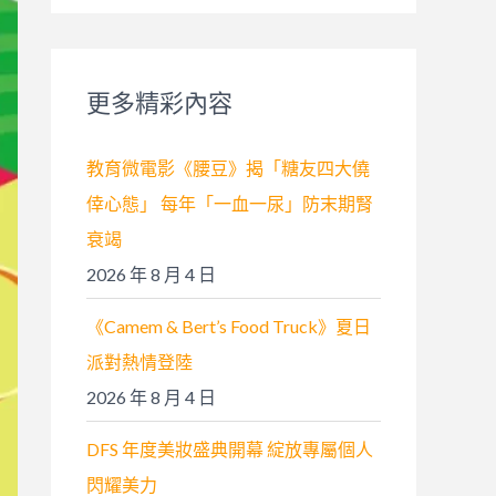
關
鍵
字
更多精彩內容
:
教育微電影《腰豆》揭「糖友四大僥
倖心態」 每年「一血一尿」防末期腎
衰竭
2026 年 8 月 4 日
《Camem & Bert’s Food Truck》夏日
派對熱情登陸
2026 年 8 月 4 日
DFS 年度美妝盛典開幕 綻放專屬個人
閃耀美力