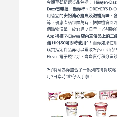
今期至筍精選貨品包括：
Häagen-Daz
Dazs雪糕批／迷你杯、DREYER’S D
用皆宜的
安記溏心鮑魚及滋補海味
、
等，優惠產品包羅萬有，把握機會到7仔
個購物清單，於11月 7 日早上7時開
App 掃描 7-Eleven 店內宣傳品
滿 HK$50可即時使用^
！
而你如果使用恒
購買指定貨品再可以獲取7仔yuu印花*
Eleven 電子現金券，齊齊實行積分當
7仔特意為你整合了一系列的掃貨攻略
月7日準時到7仔入手啦！