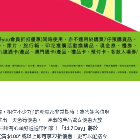
勢回歸，相信不少7仔的粉絲都非常期待！為答謝各位顧
日推出一天激筍優惠，一連串的產品驚喜優惠大放
把所有心頭好通通帶回家！
「
11
.
7
Day
」將於
買滿
$100*
或以上即可享
77
折優惠
，更可以配搭今