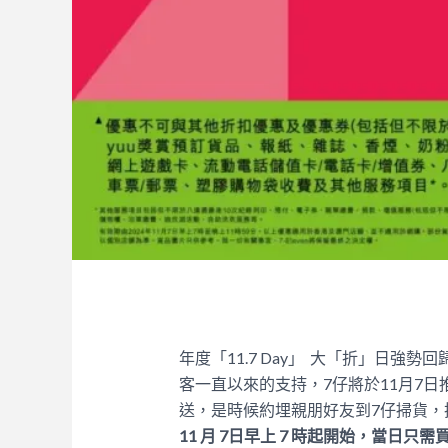
年度「11.7 Day」 大「折」日強
客一直以來的支持，7仔將於11月7
送，是時候約埋親朋好友到7仔掃貨，
11
月
7
日早上
7
時起開始，當日只需