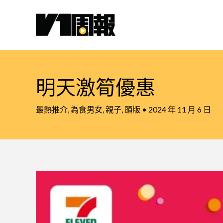
跳
至
主
要
內
容
明天激筍優惠
最熱推介
,
為食男女
,
親子
,
頭版
•
2024 年 11 月 6 日