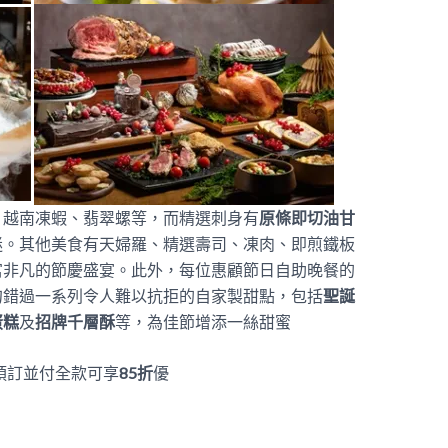
、越南凍蝦、翡翠螺等，而精選刺身有
原條即切油甘
迷。其他美食有天婦羅、精選壽司、凍肉、即煎鐵板
富非凡的節慶盛宴。此外，每位惠顧節日自助晚餐的
勿錯過一系列令人難以抗拒的自家製甜點，包括
聖誕
蛋糕
及
招牌千層酥
等，為佳節增添一絲甜蜜
預訂並付全款可享
85
折
優