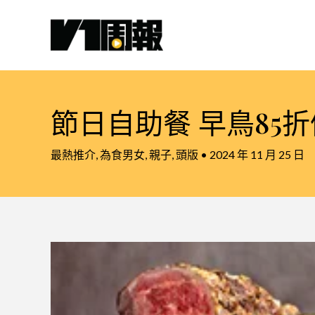
跳
至
主
要
內
容
節日自助餐 早鳥85
最熱推介
,
為食男女
,
親子
,
頭版
•
2024 年 11 月 25 日