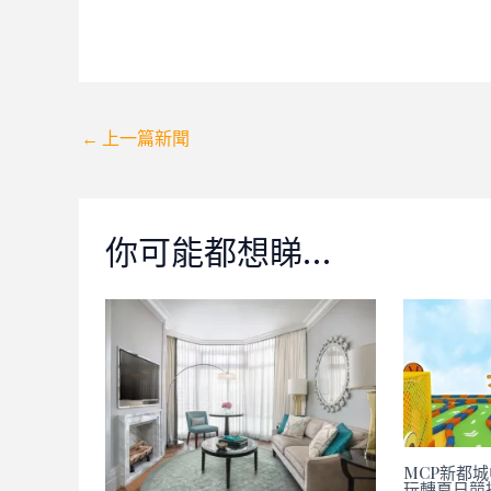
Post
←
上一篇新聞
navigation
你可能都想睇…
MCP新都城中
玩轉夏日競