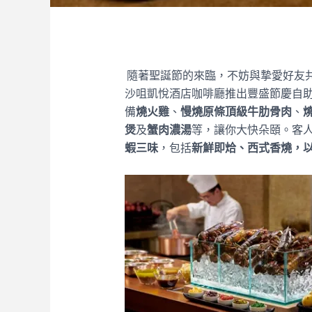
隨著聖誕節的來臨，不妨與摯愛好友
沙咀凱悅酒店咖啡廳推出豐盛節慶自
備
燒火雞
、
慢燒原條頂級牛肋骨肉
、
煲
及
蟹肉濃湯
等，讓你大快朵頤。客
蝦三味
，包括
新鮮即烚、西式香燒，