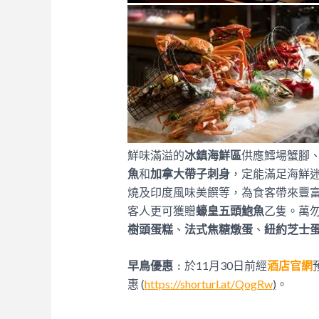
鮮味滿溢的
冰鎮海鮮區
供應鱈場蟹腳
魚
和
加拿大帶子刺身
，定能滿足海鮮
燒及印度風味美饌等，為食客帶來豐
客人更可獲贈
蠔皇五頭鮑魚
乙隻。萬
樹頭蛋糕
、
法式焦糖燉蛋
、
紐約芝士
早鳥優惠﹕
於11月30日前經
酒店官網
惠 (
https://shorturl.at/QogRw
)
。