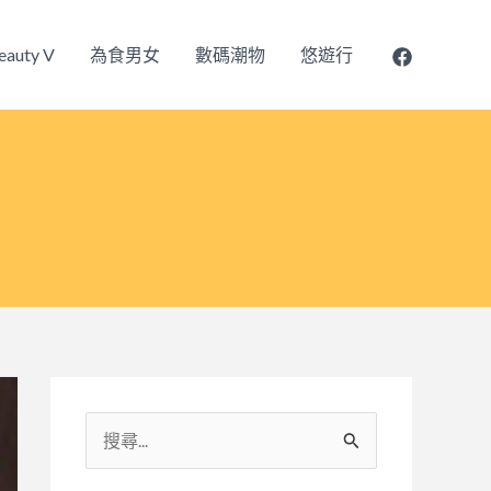
eauty V
為食男女
數碼潮物
悠遊行
搜
尋