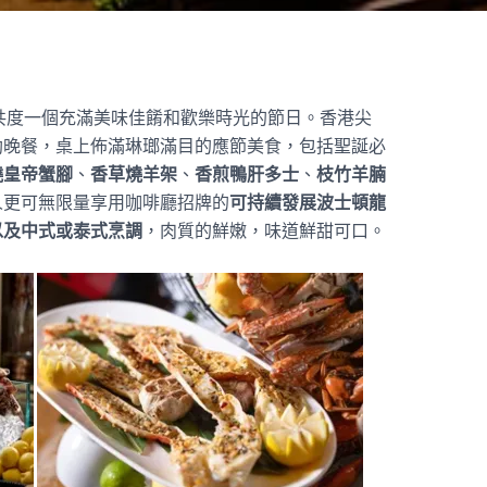
共度一個充滿美味佳餚和歡樂時光的節日。香港尖
助晚餐，桌上佈滿琳瑯滿目的應節美食，包括聖誕必
燒皇帝蟹腳
、
香草燒羊架
、
香煎鴨肝多士
、
枝竹羊腩
人更可無限量享用咖啡廳招牌的
可持續發展波士頓龍
以及中式或泰式烹調
，肉質的鮮嫩，味道鮮甜可口。