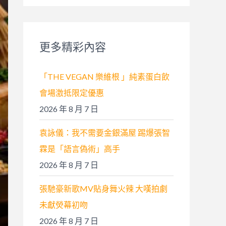
關
鍵
字
更多精彩內容
:
「THE VEGAN 樂維根 」純素蛋白飲
會場激抵限定優惠
2026 年 8 月 7 日
袁詠儀：我不需要金銀滿屋 踢爆張智
霖是「語言偽術」高手
2026 年 8 月 7 日
張馳豪新歌MV貼身舞火辣 大嘆拍劇
未獻熒幕初吻
2026 年 8 月 7 日