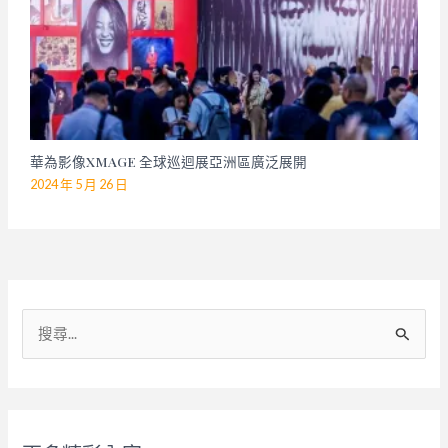
華為影像XMAGE 全球巡迴展亞洲區廣泛展開
2024 年 5 月 26 日
搜
尋
關
鍵
字