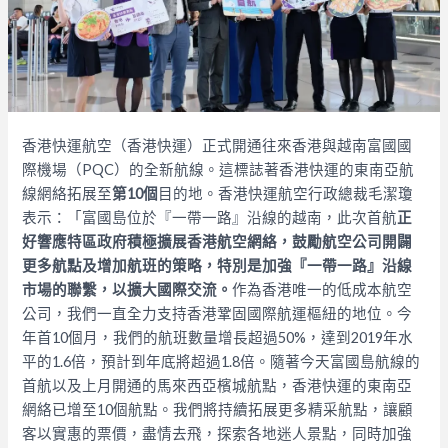
香港快運航空（香港快運）正式開通往來香港與越南富國國
際機場（PQC）的全新航線。這標誌著香港快運的東南亞航
線網絡拓展至
第
10
個
目的地。香港快運航空行政總裁毛潔瓊
表示：「富國島位於『一帶一路』沿線的越南，此次首航
正
好響應特區政府積極擴展香港航空網絡，鼓勵航空公司開闢
更多航點及增加航班的策略，特別是加強『一帶一路』沿線
市場的聯繫，以擴大國際交流。
作為香港唯一的低成本航空
公司，我們一直全力支持香港鞏固國際航運樞紐的地位。今
年首10個月，我們的航班數量增長超過50%，達到2019年水
平的1.6倍，預計到年底將超過1.8倍。隨著今天富國島航線的
首航以及上月開通的馬來西亞檳城航點，香港快運的東南亞
網絡已增至10個航點。我們將持續拓展更多精采航點，讓顧
客以實惠的票價，盡情去飛，探索各地迷人景點，同時加強