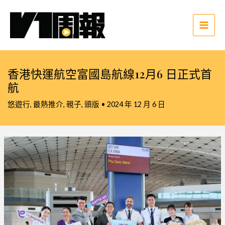
跳
至
主
Main
要
Men
內
容
香港快運航空富國島航線12月6 日正式首
航
悠遊行
,
最熱推介
,
親子
,
頭版
•
2024 年 12 月 6 日