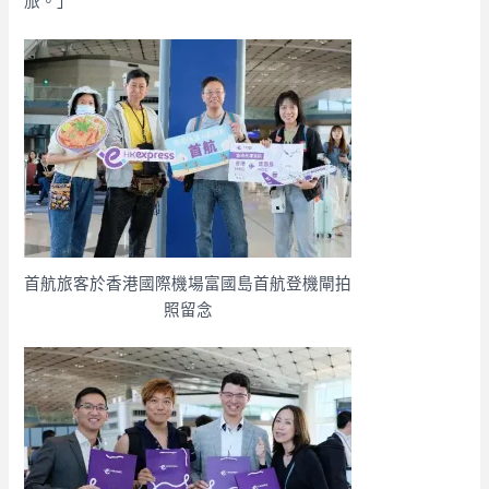
旅。」
首航旅客於香港國際機場富國島首航登機閘拍
照留念