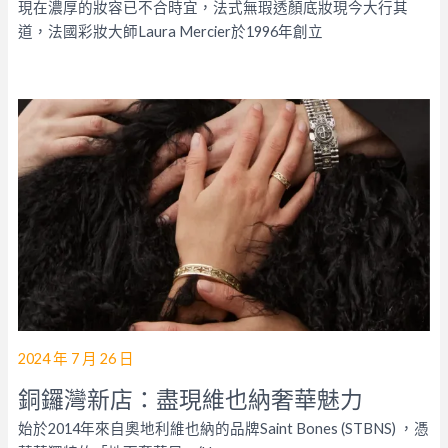
現在濃厚的妝容已不合時宜，法式無瑕透顏底妝現今大行其
道，法國彩妝大師Laura Mercier於1996年創立
2024 年 7 月 26 日
銅鑼灣新店：盡現維也納奢華魅力
始於2014年來自奧地利維也納的品牌Saint Bones (STBNS) ，憑