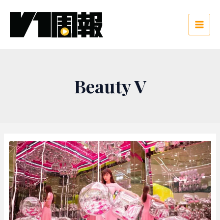
跳
至
主
Main
要
Men
內
容
Beauty V