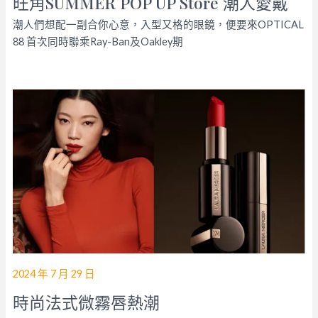
旺角SUMMER POP UP Store 潮人愛戴
潮人們想配一副合你心意，入型又格的眼鏡，便要來OPTICAL
88 首次同時聯乘Ray-Ban及Oakley期
2024 年 7 月 29 日
時尚法式微霧唇熱潮