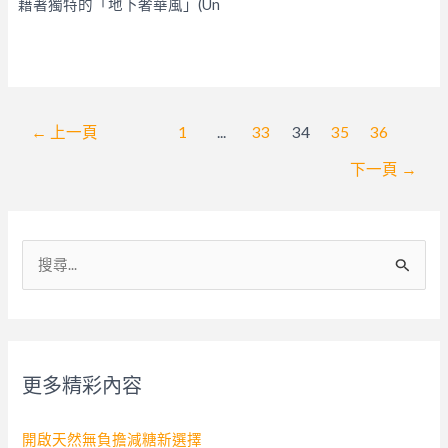
藉著獨特的「地下奢華風」(Un
文
←
上一頁
1
...
33
34
35
36
章
下一頁
→
分
頁
搜
尋
關
鍵
字
更多精彩內容
:
開啟天然無負擔減糖新選擇