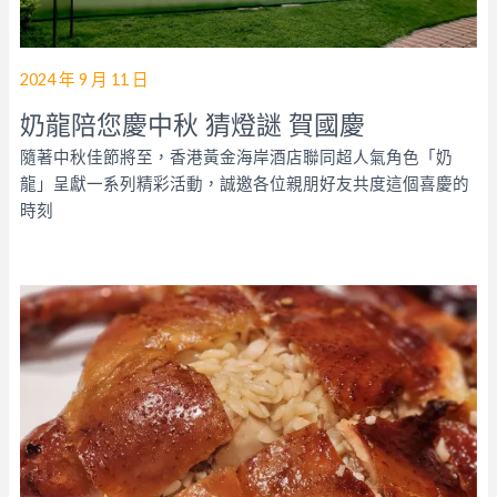
2024 年 9 月 11 日
奶龍陪您慶中秋 猜燈謎 賀國慶
隨著中秋佳節將至，香港黃金海岸酒店聯同超人氣角色「奶
龍」呈獻一系列精彩活動，誠邀各位親朋好友共度這個喜慶的
時刻