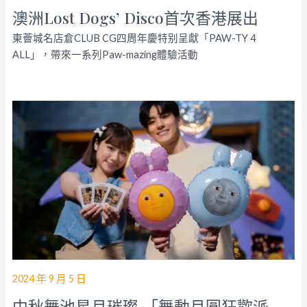
澳洲Lost Dogs’ Disco首次香港展出
東薈城名店倉CLUB CG四周年慶特别呈獻「PAW-TY 4
ALL」，帶來一系列Paw-mazing體驗活動
2024 年 9 月 5 日
中秋舞池星月璀璨 「舞動月圓狂歡派