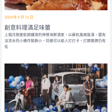
2024 年 9 月 11 日
創意料理滿足味蕾
上個月剛進駐銅鑼灣的神燈海鮮酒家，以蘇杭風格裝潢，還有
沒流水的小橋作裝飾小，同樣可以給人打打卡。打開餐牌仍有
佐