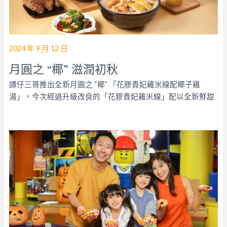
2024 年 9 月 12 日
月圓之 “椰” 滋潤初秋
譚仔三哥推出全新月圓之 “椰” 「花膠貴妃雞米線配椰子雞
湯」。今次經過升級改良的「花膠貴妃雞米線」配以全新鮮甜