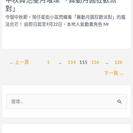
對」
今個中秋節，灣仔星街小區閃耀着「舞動月圓狂歡派對」的魔
法光芒！ 由即日起至9月22日，本地人氣動畫角色 Mr
文
←
上一頁
1
...
114
115
116
...
126
章
下一頁
→
分
頁
搜
尋
關
鍵
字