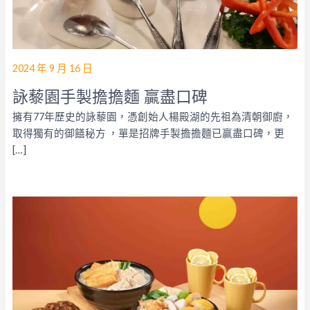
2024 年 9 月 16 日
詠藜園手製擔擔麵 贏盡口碑
擁有77年歷史的詠藜園，憑創始人楊殿湖的先祖為清朝御廚，
取得獨有的御饍秘方 ，單是招牌手製擔擔麵已贏盡口碑，更
[…]