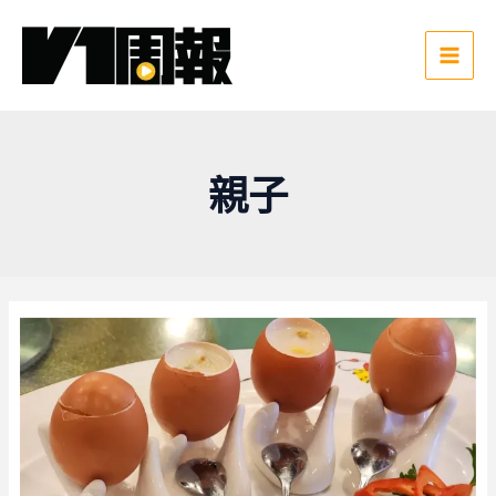
跳
至
主
Main
要
Men
內
容
親子