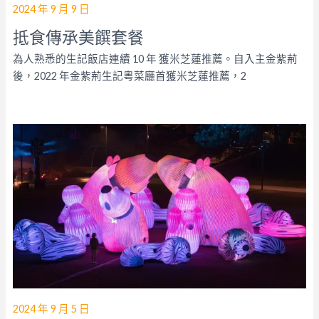
2024 年 9 月 9 日
抵食傳𠄘美饌套餐
為人熟悉的生記飯店連續 10 年 獲米芝蓮推薦。自入主金紫荊
後，2022 年金紫荊生記粵菜廳首獲米芝蓮推薦，2
2024 年 9 月 5 日